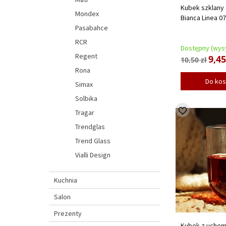
Kubek szklany 
Mondex
Bianca Linea 0
Pasabahce
RCR
Dostępny (wysy
Regent
9,45
10,50 zł
Rona
Do ko
Simax
Solbika
Tragar
Trendglas
Trend Glass
Vialli Design
Kuchnia
Salon
Prezenty
Kubek z uchem 