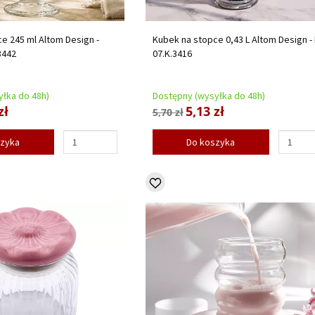
e 245 ml Altom Design -
Kubek na stopce 0,43 L Altom Design - L
3442
07.K.3416
łka do 48h)
Dostępny (wysyłka do 48h)
zł
5,13 zł
5,70 zł
szyka
Do koszyka