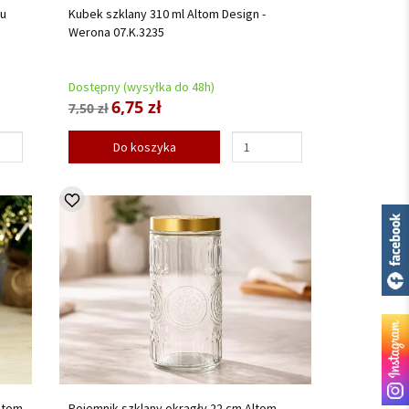
lu
Kubek szklany 310 ml Altom Design -
Werona 07.K.3235
Dostępny (wysyłka do 48h)
6,75 zł
7,50 zł
Do koszyka
ltom
Pojemnik szklany okrągły 22 cm Altom