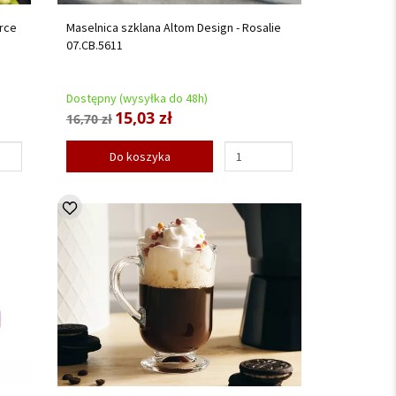
erce
Maselnica szklana Altom Design - Rosalie
07.CB.5611
Dostępny (wysyłka do 48h)
15,03 zł
16,70 zł
Do koszyka