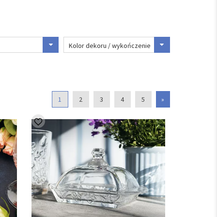
Kolor dekoru / wykończenie
1
2
3
4
5
»