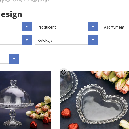
 producenta
Altom Design
esign
Producent
Asortyment
Kolekcja