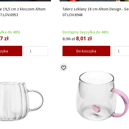
e 19,5 cm z kloszem Altom
Talerz szklany 18 cm Altom Design - S
07.LOV.6953
07.LOV.6948
łka do 48h)
Dostępny (wysyłka do 48h)
7 zł
8,01 zł
8,90 zł
szyka
Do koszyka