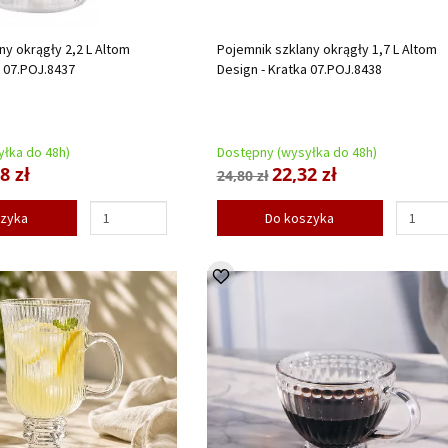
ny okrągły 2,2 L Altom
Pojemnik szklany okrągły 1,7 L Altom
a 07.POJ.8437
Design - Kratka 07.POJ.8438
łka do 48h)
Dostępny (wysyłka do 48h)
8 zł
22,32 zł
24,80 zł
szyka
Do koszyka