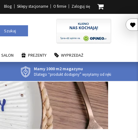
Blog
Sklepy stacjonarne
O firmie
Zaloguj się
Szukaj
SALON
PREZENTY
WYPRZEDAŻ
Mamy 1000 m2 magazynu
Dlatego “produkt dostępny” wysyłamy od ręki