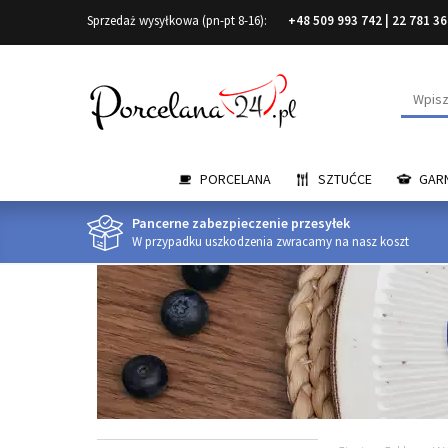
Sprzedaż wysyłkowa (pn-pt 8-16):
+48 509 993 742
|
22 781 36
Wyszuk
PORCELANA
SZTUĆCE
GARN
Pancerne zabezpieczenie przesyłek
W przypadku uszkodzenia zwracamy na nasz koszt