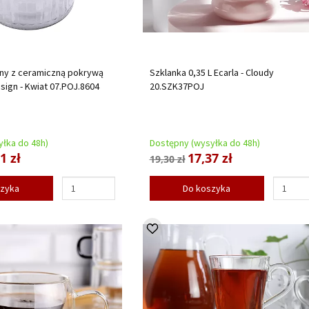
any z ceramiczną pokrywą
Szklanka 0,35 L Ecarla - Cloudy
esign - Kwiat 07.POJ.8604
20.SZK37POJ
łka do 48h)
Dostępny (wysyłka do 48h)
1 zł
17,37 zł
19,30 zł
szyka
Do koszyka