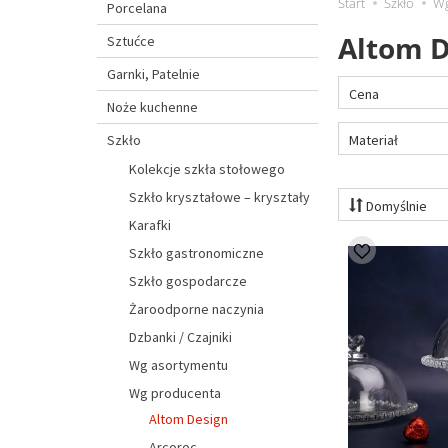
Start
Szkło
Wg
Porcelana
Altom D
Sztućce
Garnki, Patelnie
Cena
Noże kuchenne
Materiał
Szkło
Kolekcje szkła stołowego
Szkło kryształowe – kryształy
Domyślnie
Karafki
Szkło gastronomiczne
Szkło gospodarcze
Żaroodporne naczynia
Dzbanki / Czajniki
Wg asortymentu
Wg producenta
Altom Design
Arcoroc