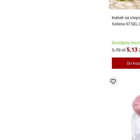
Kubek na stopc
Selena 07.SEL.
Dostępny (wysy
5,13 
5,70 zł
Do ko