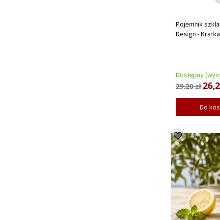
Pojemnik szkla
Design - Kratk
Dostępny (wysy
26,2
29,20 zł
Do ko