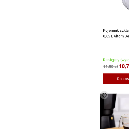
Pojemnik szkl
0,65 L Altom D
Dostępny (wysy
10,7
11,90 zł
Do ko