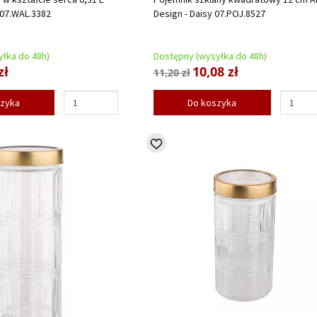
 07.WAL.3382
Design - Daisy 07.POJ.8527
łka do 48h)
Dostępny (wysyłka do 48h)
zł
10,08 zł
11,20 zł
szyka
Do koszyka