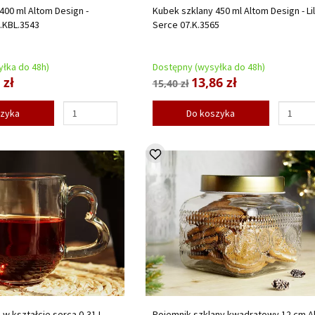
400 ml Altom Design -
Kubek szklany 450 ml Altom Design - Li
7.KBL.3543
Serce 07.K.3565
łka do 48h)
Dostępny (wysyłka do 48h)
 zł
13,86 zł
15,40 zł
szyka
Do koszyka
w kształcie serca 0,31 L
Pojemnik szklany kwadratowy 12 cm A