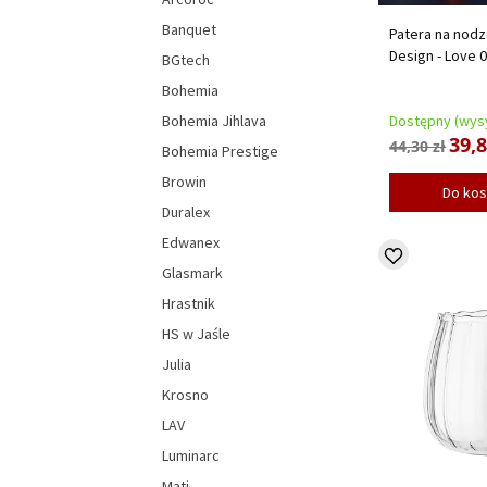
Banquet
Patera na nodz
Design - Love 
BGtech
Bohemia
Bohemia Jihlava
Dostępny (wysy
39,8
44,30 zł
Bohemia Prestige
Browin
Do ko
Duralex
Edwanex
Glasmark
Hrastnik
HS w Jaśle
Julia
Krosno
LAV
Luminarc
Mati