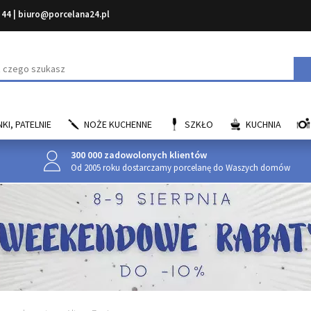
 44
|
biuro@porcelana24.pl
aj
KI, PATELNIE
NOŻE KUCHENNE
SZKŁO
KUCHNIA
300 000 zadowolonych klientów
Od 2005 roku dostarczamy porcelanę do Waszych domów