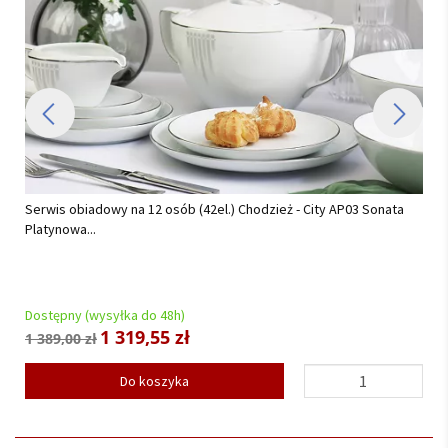
Komplet sztućców 24 cz. na 6 osób Hisar - Florence Gold (3.0/2.5
mm) złocone...
Dostępny (wysyłka do 48h)
521,55 zł
549,00 zł
Do koszyka