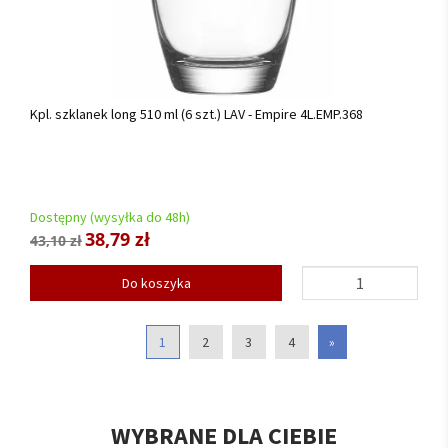
Kpl. szklanek long 510 ml (6 szt.) LAV - Empire 4L.EMP.368
Dostępny (wysyłka do 48h)
38,79 zł
43,10 zł
Do koszyka
1
2
3
4
»
WYBRANE DLA CIEBIE