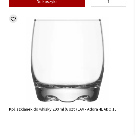
Do koszyka
Kpl. szklanek do whisky 290 ml (6 szt.) LAV - Adora 4L.ADO.15