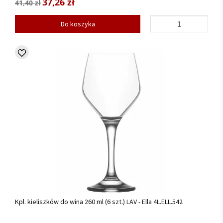
37,26 zł
41,40 zł
Do koszyka
Kpl. kieliszków do wina 260 ml (6 szt.) LAV - Ella 4L.ELL.542