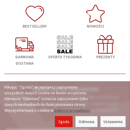
BESTSELLERY
NOWOŚCI
DARMOWA
OFERTA TYGODNIA
PREZENTY
DOSTAWA
Klikając “Zgoda” akceptujesz zapisywanie
Zapisz się na newsletter
wszystkich danych cookie na twoim urządzeniu.
A otrzymasz kod rabatowy
o wartości 3%
na pierwsze
Kliknięcie “Odmowa” oznacza zapisywanie tylko
zakupy. Dodatkowo, powiadomimy Cię o wyjątkowych
danych niezbędnych do funkcjonowania strony.
promocjach, ofertach i nowościach na porcelana24.pl
Więcej informacji o cookie w
polityce prywatności
.
Zgoda
Odmowa
Ustawienia