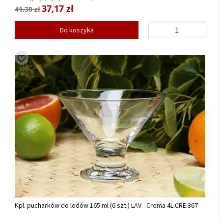
37,17 zł
41,30 zł
Do koszyka
Kpl. pucharków do lodów 165 ml (6 szt.) LAV - Crema 4L.CRE.367