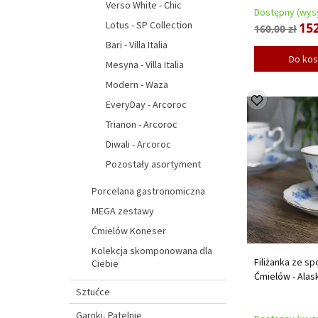
Verso White - Chic
Dostępny (wysy
Lotus - SP Collection
152
160,00 zł
Bari - Villa Italia
Do ko
Mesyna - Villa Italia
Modern - Waza
EveryDay - Arcoroc
Trianon - Arcoroc
Diwali - Arcoroc
Pozostały asortyment
Porcelana gastronomiczna
MEGA zestawy
Ćmielów Koneser
Kolekcja skomponowana dla
Filiżanka ze sp
Ciebie
Ćmielów - Alas
Sztućce
Garnki, Patelnie