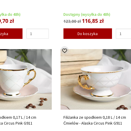
łka do 48h)
Dostępny (wysyłka do 48h)
,70 zł
116,85 zł
123,00 zł
szyka
Do koszyka
odkiem 0,17 L / 14 cm
Filiżanka ze spodkiem 0,18 L / 14 cm
ka Circus Pink G911
Ćmielów - Alaska Circus Pink G911