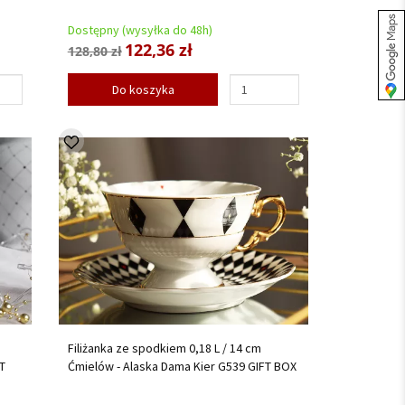
Dostępny (wysyłka do 48h)
122,36 zł
128,80 zł
Do koszyka
Filiżanka ze spodkiem 0,18 L / 14 cm
T
Ćmielów - Alaska Dama Kier G539 GIFT BOX