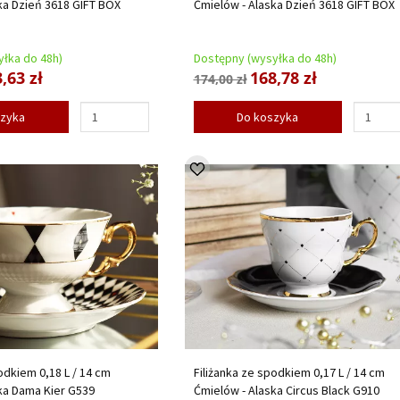
ka Dzień 3618 GIFT BOX
Ćmielów - Alaska Dzień 3618 GIFT BOX
łka do 48h)
Dostępny (wysyłka do 48h)
,63 zł
168,78 zł
174,00 zł
szyka
Do koszyka
odkiem 0,18 L / 14 cm
Filiżanka ze spodkiem 0,17 L / 14 cm
ka Dama Kier G539
Ćmielów - Alaska Circus Black G910