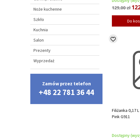
Dostępny (wysy
122
129,00 zł
Noże kuchenne
Szkło
Do ko
Kuchnia
Salon
Prezenty
Wyprzedaż
Zamów przez telefon
+48 22 781 36 44
Filiżanka 0,17 
Pink G911
Dostępny (wysy