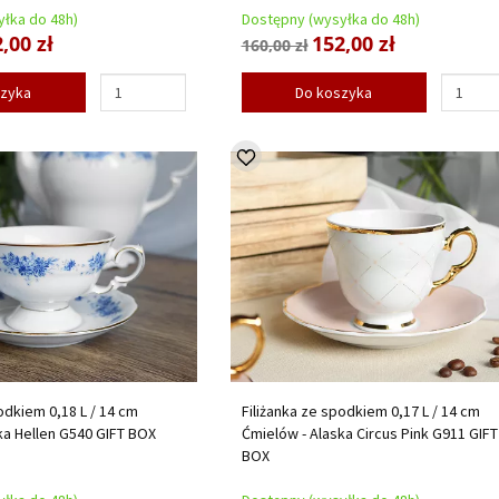
łka do 48h)
Dostępny (wysyłka do 48h)
,00 zł
152,00 zł
160,00 zł
szyka
Do koszyka
odkiem 0,18 L / 14 cm
Filiżanka ze spodkiem 0,17 L / 14 cm
ka Hellen G540 GIFT BOX
Ćmielów - Alaska Circus Pink G911 GIFT
BOX