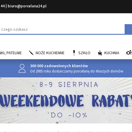
 44
|
biuro@porcelana24.pl
aj
KI, PATELNIE
NOŻE KUCHENNE
SZKŁO
KUCHNIA
300 000 zadowolonych klientów
Od 2005 roku dostarczamy porcelanę do Waszych domów