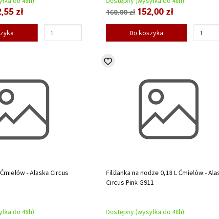
łka do 48h)
Dostępny (wysyłka do 48h)
,55 zł
152,00 zł
160,00 zł
szyka
Do koszyka
L Ćmielów - Alaska Circus
Filiżanka na nodze 0,18 L Ćmielów - Ala
Circus Pink G911
łka do 48h)
Dostępny (wysyłka do 48h)