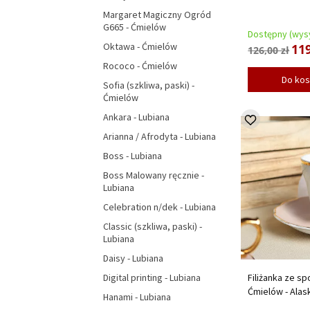
Margaret Magiczny Ogród
G665 - Ćmielów
Dostępny (wysy
Oktawa - Ćmielów
119
126,00 zł
Rococo - Ćmielów
Do ko
Sofia (szkliwa, paski) -
Ćmielów
Ankara - Lubiana
Arianna / Afrodyta - Lubiana
Boss - Lubiana
Boss Malowany ręcznie -
Lubiana
Celebration n/dek - Lubiana
Classic (szkliwa, paski) -
Lubiana
Daisy - Lubiana
Filiżanka ze sp
Digital printing - Lubiana
Ćmielów - Alas
Hanami - Lubiana