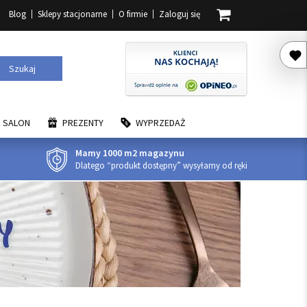
Blog
Sklepy stacjonarne
O firmie
Zaloguj się
Szukaj
SALON
PREZENTY
WYPRZEDAŻ
Mamy 1000 m2 magazynu
Dlatego “produkt dostępny” wysyłamy od ręki