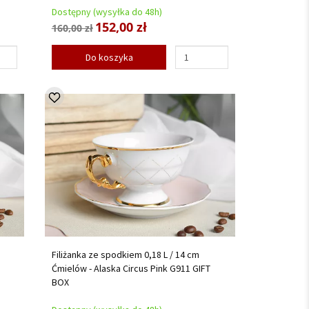
Dostępny (wysyłka do 48h)
152,00 zł
160,00 zł
Do koszyka
Filiżanka ze spodkiem 0,18 L / 14 cm
Ćmielów - Alaska Circus Pink G911 GIFT
BOX