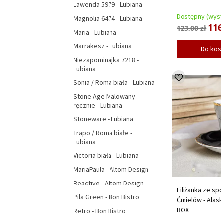
Lawenda 5979 - Lubiana
Dostępny (wysy
Magnolia 6474 - Lubiana
116
123,00 zł
Maria - Lubiana
Marrakesz - Lubiana
Do ko
Niezapominajka 7218 -
Lubiana
Sonia / Roma biała - Lubiana
Stone Age Malowany
ręcznie - Lubiana
Stoneware - Lubiana
Trapo / Roma białe -
Lubiana
Victoria biała - Lubiana
MariaPaula - Altom Design
Reactive - Altom Design
Filiżanka ze sp
Pila Green - Bon Bistro
Ćmielów - Alas
BOX
Retro - Bon Bistro