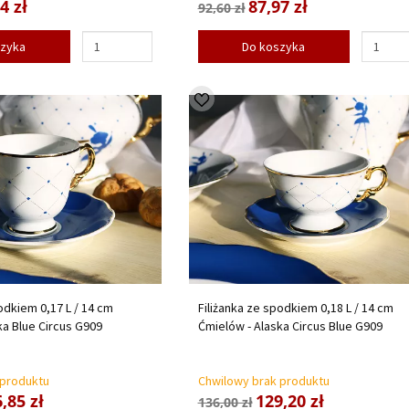
4 zł
87,97 zł
92,60 zł
szyka
Do koszyka
odkiem 0,17 L / 14 cm
Filiżanka ze spodkiem 0,18 L / 14 cm
ka Blue Circus G909
Ćmielów - Alaska Circus Blue G909
 produktu
Chwilowy brak produktu
,85 zł
129,20 zł
136,00 zł