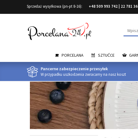
Sprzedaż wysyłkowa (pn-pt 8-16):
+48 509 993 742
|
22 781 36
Wyszuk
PORCELANA
SZTUĆCE
GARN
Pancerne zabezpieczenie przesyłek
W przypadku uszkodzenia zwracamy na nasz koszt