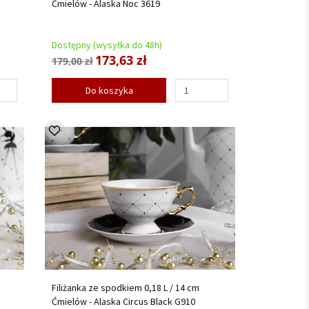
Ćmielów - Alaska Noc 3619
Dostępny (wysyłka do 48h)
173,63 zł
179,00 zł
Do koszyka
Filiżanka ze spodkiem 0,18 L / 14 cm
Ćmielów - Alaska Circus Black G910