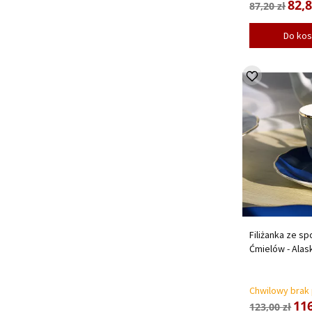
82,8
87,20 zł
Do ko
Filiżanka ze sp
Ćmielów - Alas
Chwilowy brak
116
123,00 zł