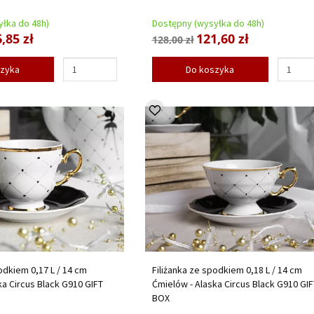
łka do 48h)
Dostępny (wysyłka do 48h)
,85 zł
121,60 zł
128,00 zł
szyka
Do koszyka
odkiem 0,17 L / 14 cm
Filiżanka ze spodkiem 0,18 L / 14 cm
ka Circus Black G910 GIFT
Ćmielów - Alaska Circus Black G910 GIF
BOX