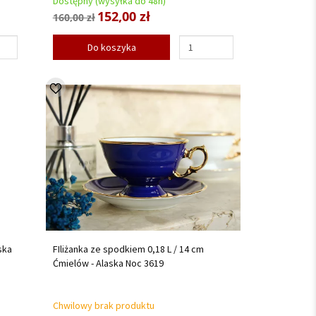
Dostępny (wysyłka do 48h)
152,00 zł
160,00 zł
Do koszyka
ska
FIliżanka ze spodkiem 0,18 L / 14 cm
Ćmielów - Alaska Noc 3619
Chwilowy brak produktu