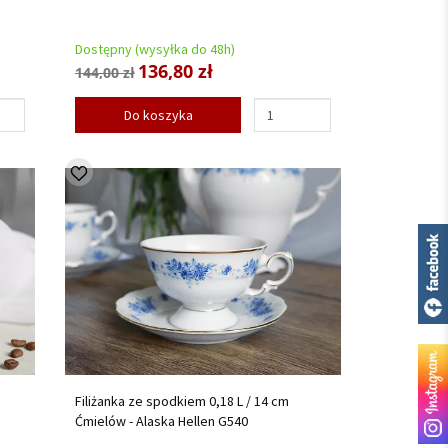
Dostępny (wysyłka do 48h)
136,80 zł
144,00 zł
Do koszyka
Filiżanka ze spodkiem 0,18 L / 14 cm
Ćmielów - Alaska Hellen G540