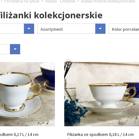
Porcelana na sztuki
Alaska - Ćmielów
Alaska filiżanki kolekcjonerskie
filiżanki kolekcjonerskie
Asortyment
Kolor porcela
odkiem 0,17 L / 14 cm
FIliżanka ze spodkiem 0,18 L / 14 cm