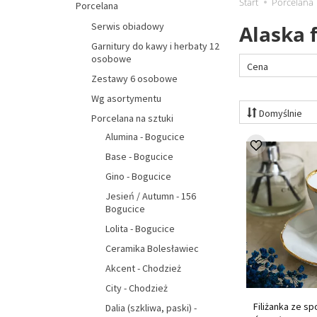
Start
Porcelana
Porcelana
Serwis obiadowy
Alaska 
Garnitury do kawy i herbaty 12
osobowe
Cena
Zestawy 6 osobowe
Wg asortymentu
Domyślnie
Porcelana na sztuki
Alumina - Bogucice
Base - Bogucice
Gino - Bogucice
Jesień / Autumn - 156
Bogucice
Lolita - Bogucice
Ceramika Bolesławiec
Akcent - Chodzież
City - Chodzież
Filiżanka ze sp
Dalia (szkliwa, paski) -