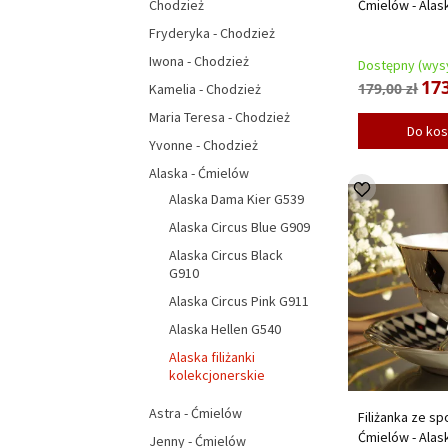
Ćmielów - Alas
Chodzież
Fryderyka - Chodzież
Iwona - Chodzież
Dostępny (wysy
173
179,00 zł
Kamelia - Chodzież
Maria Teresa - Chodzież
Do ko
Yvonne - Chodzież
Alaska - Ćmielów
Alaska Dama Kier G539
Alaska Circus Blue G909
Alaska Circus Black
G910
Alaska Circus Pink G911
Alaska Hellen G540
Alaska filiżanki
kolekcjonerskie
Astra - Ćmielów
Filiżanka ze sp
Ćmielów - Alas
Jenny - Ćmielów