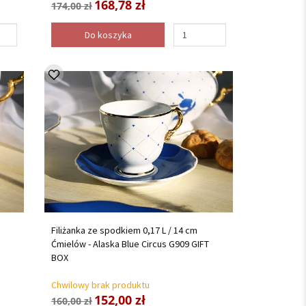
168,78 zł
174,00 zł
Do koszyka
Filiżanka ze spodkiem 0,17 L / 14 cm
Ćmielów - Alaska Blue Circus G909 GIFT
BOX
Chwilowy brak produktu
152,00 zł
160,00 zł