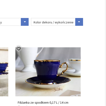
ny
Kolor dekoru / wykończenie
Filiżanka ze spodkiem 0,17 L / 14 cm