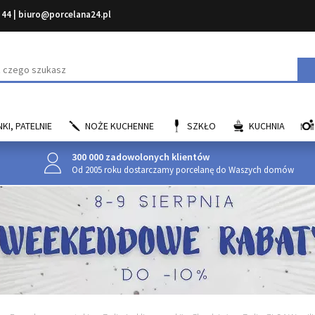
 44
|
biuro@porcelana24.pl
aj
KI, PATELNIE
NOŻE KUCHENNE
SZKŁO
KUCHNIA
300 000 zadowolonych klientów
Od 2005 roku dostarczamy porcelanę do Waszych domów