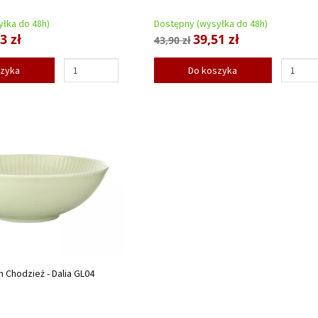
łka do 48h)
Dostępny (wysyłka do 48h)
3 zł
39,51 zł
43,90 zł
szyka
Do koszyka
m Chodzież - Dalia GL04