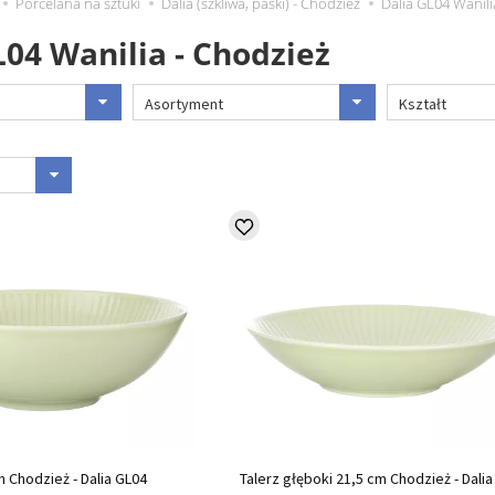
Porcelana na sztuki
Dalia (szkliwa, paski) - Chodzież
Dalia GL04 Wanili
L04 Wanilia - Chodzież
Asortyment
Kształt
m Chodzież - Dalia GL04
Talerz głęboki 21,5 cm Chodzież - Dalia