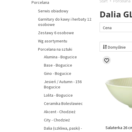
Start
Porcelana
Porcelana
Serwis obiadowy
Dalia G
Garnitury do kawy i herbaty 12
osobowe
Cena
Zestawy 6 osobowe
Wg asortymentu
Domyślnie
Porcelana na sztuki
Alumina - Bogucice
Base - Bogucice
Gino - Bogucice
Jesień / Autumn - 156
Bogucice
Lolita - Bogucice
Ceramika Bolesławiec
Akcent - Chodzież
City - Chodzież
Salaterka 26 c
Dalia (szkliwa, paski) -