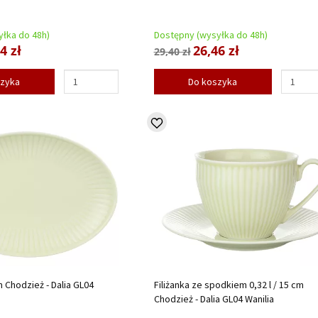
łka do 48h)
Dostępny (wysyłka do 48h)
4 zł
26,46 zł
29,40 zł
szyka
Do koszyka
 Chodzież - Dalia GL04
Filiżanka ze spodkiem 0,32 l / 15 cm
Chodzież - Dalia GL04 Wanilia