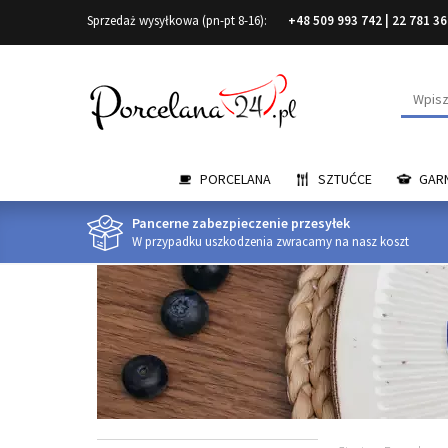
Sprzedaż wysyłkowa (pn-pt 8-16):
+48 509 993 742
|
22 781 36
Wyszuk
PORCELANA
SZTUĆCE
GARN
Pancerne zabezpieczenie przesyłek
W przypadku uszkodzenia zwracamy na nasz koszt