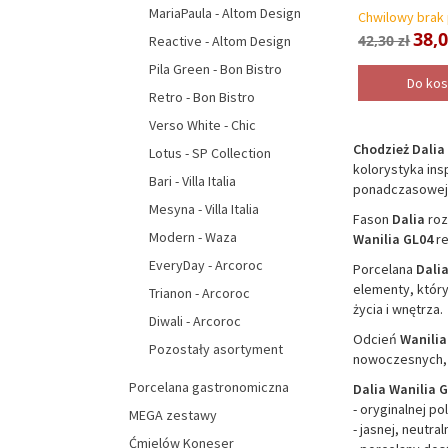
MariaPaula - Altom Design
Chwilowy brak
38,0
42,30 zł
Reactive - Altom Design
Pila Green - Bon Bistro
Do ko
Retro - Bon Bistro
Verso White - Chic
Chodzież Dalia
Lotus - SP Collection
kolorystyka ins
Bari - Villa Italia
ponadczasowej 
Mesyna - Villa Italia
Fason
Dalia
roz
Modern - Waza
Wanilia GL04
re
EveryDay - Arcoroc
Porcelana
Dali
elementy, który
Trianon - Arcoroc
życia i wnętrza.
Diwali - Arcoroc
Odcień
Wanilia
Pozostały asortyment
nowoczesnych, ja
Porcelana gastronomiczna
Dalia Wanilia 
- oryginalnej po
MEGA zestawy
- jasnej, neutral
Ćmielów Koneser