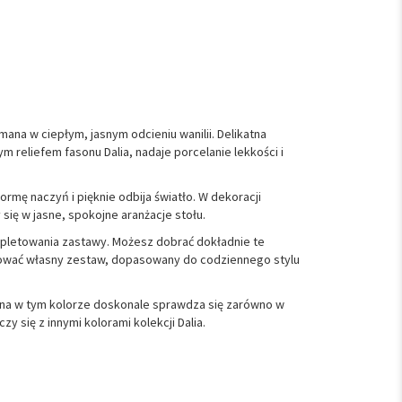
ymana w ciepłym, jasnym odcieniu wanilii. Delikatna
 reliefem fasonu Dalia, nadaje porcelanie lekkości i
rmę naczyń i pięknie odbija światło. W dekoracji
 się w jasne, spokojne aranżacje stołu.
pletowania zastawy. Możesz dobrać dokładnie te
budować własny zestaw, dopasowany do codziennego stylu
lana w tym kolorze doskonale sprawdza się zarówno w
zy się z innymi kolorami kolekcji Dalia.