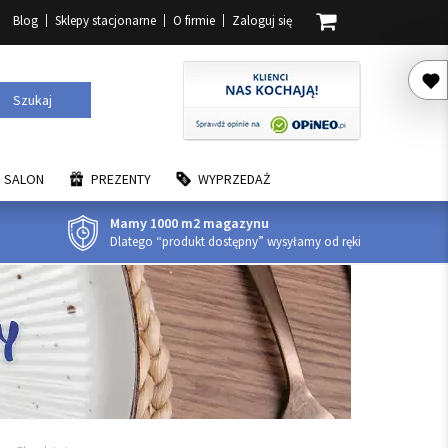
Blog
Sklepy stacjonarne
O firmie
Zaloguj się
Szukaj
SALON
PREZENTY
WYPRZEDAŻ
Mamy 1000 m2 magazynu
Dlatego “produkt dostępny” wysyłamy od ręki