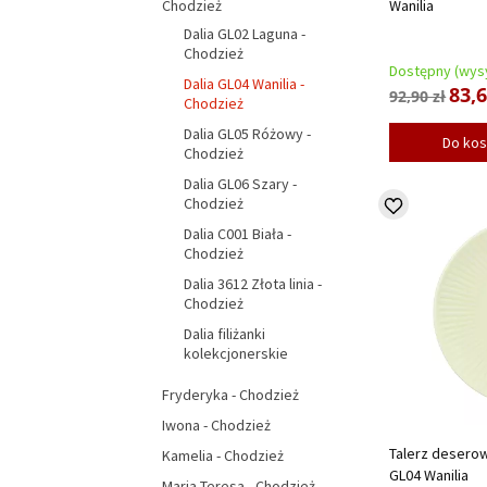
Wanilia
Chodzież
Dalia GL02 Laguna -
Chodzież
Dostępny (wysy
Dalia GL04 Wanilia -
83,6
92,90 zł
Chodzież
Dalia GL05 Różowy -
Do ko
Chodzież
Dalia GL06 Szary -
Chodzież
Dalia C001 Biała -
Chodzież
Dalia 3612 Złota linia -
Chodzież
Dalia filiżanki
kolekcjonerskie
Fryderyka - Chodzież
Iwona - Chodzież
Talerz deserow
Kamelia - Chodzież
GL04 Wanilia
Maria Teresa - Chodzież