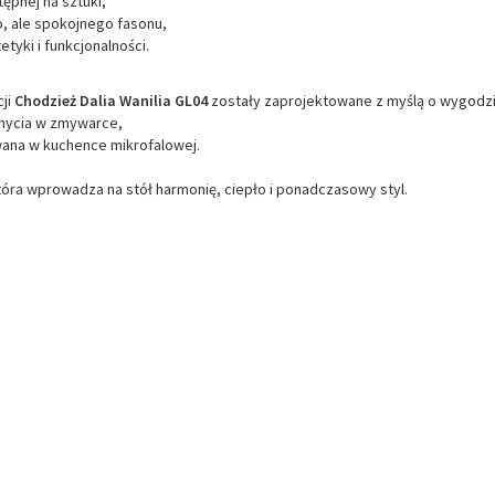
tępnej na sztuki,
, ale spokojnego fasonu,
etyki i funkcjonalności.
cji
Chodzież Dalia Wanilia GL04
zostały zaprojektowane z myślą o wygodzie 
 mycia w zmywarce,
wana w kuchence mikrofalowej.
tóra wprowadza na stół harmonię, ciepło i ponadczasowy styl.