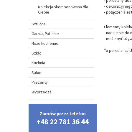
- porcelany dos
- dekoracyjnego
Kolekcja skomponowana dla
Ciebie
- połączenia est
Sztućce
Elementy kolek
- nadaje się do
Garnki, Patelnie
- może być uży
Noże kuchenne
To porcelana, k
Szkło
Kuchnia
Salon
Prezenty
Wyprzedaż
Zamów przez telefon
+48 22 781 36 44