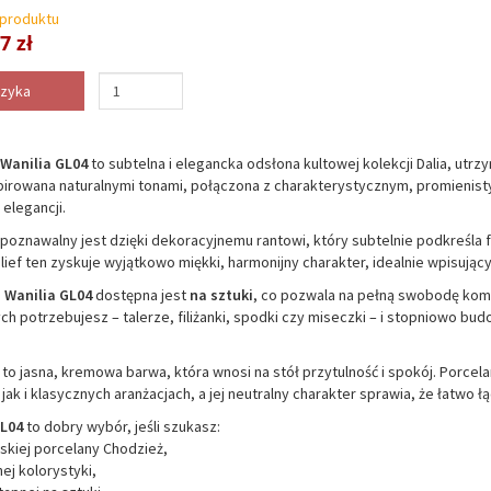
 produktu
7 zł
szyka
 Wanilia GL04
to subtelna i elegancka odsłona kultowej kolekcji Dalia, utrz
pirowana naturalnymi tonami, połączona z charakterystycznym, promienistym
elegancji.
poznawalny jest dzięki dekoracyjnemu rantowi, który subtelnie podkreśla fo
lief ten zyskuje wyjątkowo miękki, harmonijny charakter, idealnie wpisujący
a Wanilia GL04
dostępna jest
na sztuki
, co pozwala na pełną swobodę kom
ch potrzebujesz – talerze, filiżanki, spodki czy miseczki – i stopniowo 
to jasna, kremowa barwa, która wnosi na stół przytulność i spokój. Porce
k i klasycznych aranżacjach, a jej neutralny charakter sprawia, że łatwo łąc
GL04
to dobry wybór, jeśli szukasz:
lskiej porcelany Chodzież,
nej kolorystyki,