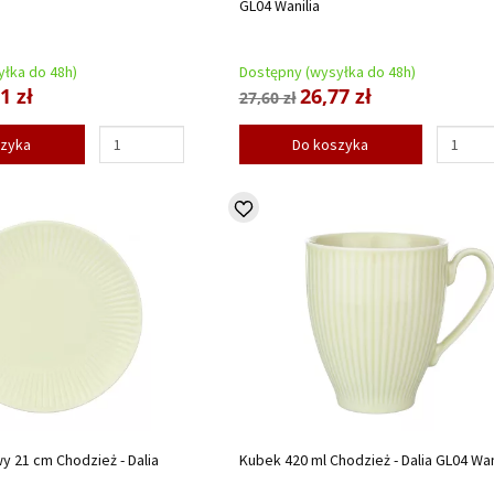
GL04 Wanilia
łka do 48h)
Dostępny (wysyłka do 48h)
1 zł
26,77 zł
27,60 zł
szyka
Do koszyka
y 21 cm Chodzież - Dalia
Kubek 420 ml Chodzież - Dalia GL04 Wan