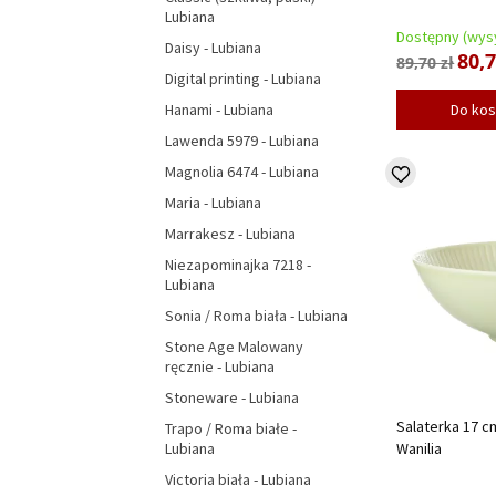
Lubiana
Dostępny (wysy
Daisy - Lubiana
80,7
89,70 zł
Digital printing - Lubiana
Hanami - Lubiana
Do ko
Lawenda 5979 - Lubiana
Magnolia 6474 - Lubiana
Maria - Lubiana
Marrakesz - Lubiana
Niezapominajka 7218 -
Lubiana
Sonia / Roma biała - Lubiana
Stone Age Malowany
ręcznie - Lubiana
Stoneware - Lubiana
Salaterka 17 c
Trapo / Roma białe -
Wanilia
Lubiana
Victoria biała - Lubiana