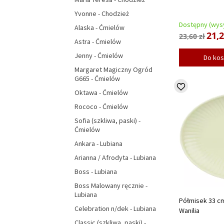
Yvonne - Chodzież
Dostępny (wysy
Alaska - Ćmielów
21,2
23,60 zł
Astra - Ćmielów
Jenny - Ćmielów
Do ko
Margaret Magiczny Ogród
G665 - Ćmielów
Oktawa - Ćmielów
Rococo - Ćmielów
Sofia (szkliwa, paski) -
Ćmielów
Ankara - Lubiana
Arianna / Afrodyta - Lubiana
Boss - Lubiana
Boss Malowany ręcznie -
Lubiana
Półmisek 33 cm
Celebration n/dek - Lubiana
Wanilia
Classic (szkliwa, paski) -