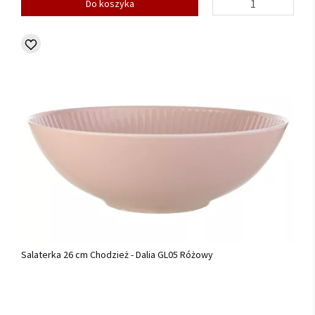
Do koszyka
Salaterka 26 cm Chodzież - Dalia GL05 Różowy