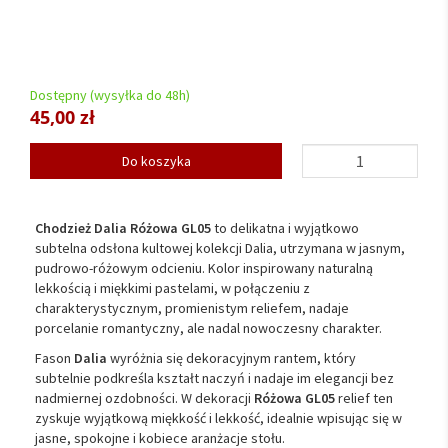
Dostępny (wysyłka do 48h)
45,00 zł
Do koszyka
Chodzież Dalia Różowa GL05
to delikatna i wyjątkowo
subtelna odsłona kultowej kolekcji Dalia, utrzymana w jasnym,
pudrowo-różowym odcieniu. Kolor inspirowany naturalną
lekkością i miękkimi pastelami, w połączeniu z
charakterystycznym, promienistym reliefem, nadaje
porcelanie romantyczny, ale nadal nowoczesny charakter.
Fason
Dalia
wyróżnia się dekoracyjnym rantem, który
subtelnie podkreśla kształt naczyń i nadaje im elegancji bez
nadmiernej ozdobności. W dekoracji
Różowa GL05
relief ten
zyskuje wyjątkową miękkość i lekkość, idealnie wpisując się w
jasne, spokojne i kobiece aranżacje stołu.