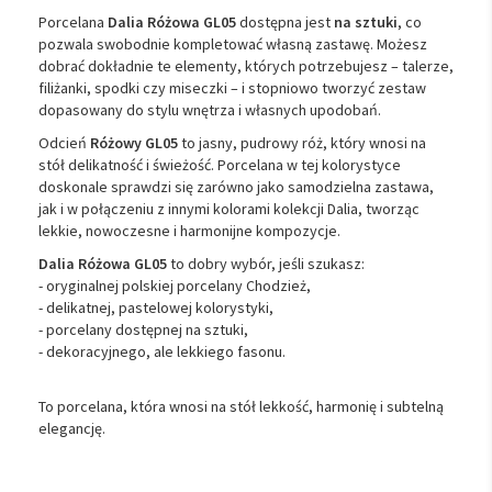
Porcelana
Dalia Różowa GL05
dostępna jest
na sztuki
, co
pozwala swobodnie kompletować własną zastawę. Możesz
dobrać dokładnie te elementy, których potrzebujesz – talerze,
filiżanki, spodki czy miseczki – i stopniowo tworzyć zestaw
dopasowany do stylu wnętrza i własnych upodobań.
Odcień
Różowy GL05
to jasny, pudrowy róż, który wnosi na
stół delikatność i świeżość. Porcelana w tej kolorystyce
doskonale sprawdzi się zarówno jako samodzielna zastawa,
jak i w połączeniu z innymi kolorami kolekcji Dalia, tworząc
lekkie, nowoczesne i harmonijne kompozycje.
Dalia Różowa GL05
to dobry wybór, jeśli szukasz:
- oryginalnej polskiej porcelany Chodzież,
- delikatnej, pastelowej kolorystyki,
- porcelany dostępnej na sztuki,
- dekoracyjnego, ale lekkiego fasonu.
To porcelana, która wnosi na stół lekkość, harmonię i subtelną
elegancję.