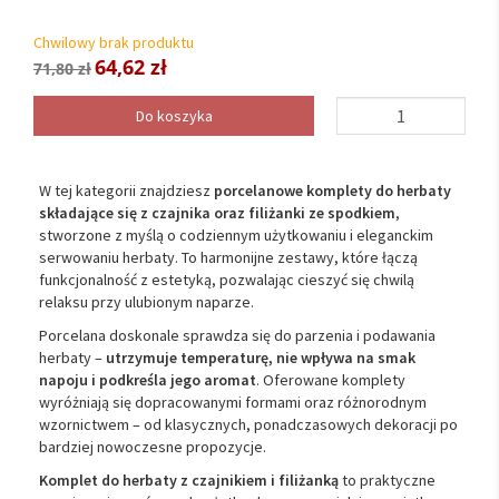
Chwilowy brak produktu
64,62 zł
71,80 zł
Do koszyka
W tej kategorii znajdziesz
porcelanowe komplety do herbaty
składające się z czajnika oraz filiżanki ze spodkiem
,
stworzone z myślą o codziennym użytkowaniu i eleganckim
serwowaniu herbaty. To harmonijne zestawy, które łączą
funkcjonalność z estetyką, pozwalając cieszyć się chwilą
relaksu przy ulubionym naparze.
Porcelana doskonale sprawdza się do parzenia i podawania
herbaty –
utrzymuje temperaturę, nie wpływa na smak
napoju i podkreśla jego aromat
. Oferowane komplety
wyróżniają się dopracowanymi formami oraz różnorodnym
wzornictwem – od klasycznych, ponadczasowych dekoracji po
bardziej nowoczesne propozycje.
Komplet do herbaty z czajnikiem i filiżanką
to praktyczne