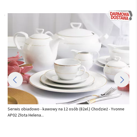
Serwis obiadowy na 12 osób (44 el) Chodzież - Akcent C000 BIAŁY
(TG18) BW...