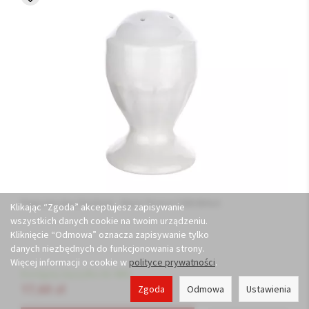
Pieprzniczka Chodzież - Maria Teresa C000 BIAŁA
Klikając “Zgoda” akceptujesz zapisywanie
wszystkich danych cookie na twoim urządzeniu.
Kliknięcie “Odmowa” oznacza zapisywanie tylko
danych niezbędnych do funkcjonowania strony.
Więcej informacji o cookie w
polityce prywatności
.
Dostępny (wysyłka do 48h)
17,60 zł
Zgoda
Odmowa
Ustawienia