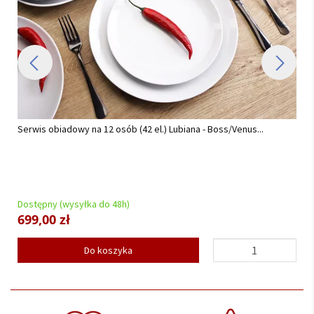
Serwis obiadowo - kawowy na 12 osób (82el.) Chodzież - Yvonne
AP02 Złota Helena...
Dostępny (wysyłka do 48h)
2 549,00 zł
Do koszyka