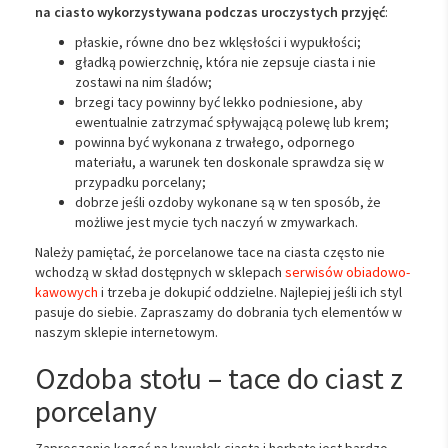
na ciasto wykorzystywana podczas uroczystych przyjęć
:
płaskie, równe dno bez wklęsłości i wypukłości;
gładką powierzchnię, która nie zepsuje ciasta i nie
zostawi na nim śladów;
brzegi tacy powinny być lekko podniesione, aby
ewentualnie zatrzymać spływającą polewę lub krem;
powinna być wykonana z trwałego, odpornego
materiału, a warunek ten doskonale sprawdza się w
przypadku porcelany;
dobrze jeśli ozdoby wykonane są w ten sposób, że
możliwe jest mycie tych naczyń w zmywarkach.
Należy pamiętać, że porcelanowe tace na ciasta często nie
wchodzą w skład dostępnych w sklepach
serwisów obiadowo-
kawowych
i trzeba je dokupić oddzielne. Najlepiej jeśli ich styl
pasuje do siebie. Zapraszamy do dobrania tych elementów w
naszym sklepie internetowym.
Ozdoba stołu – tace do ciast z
porcelany