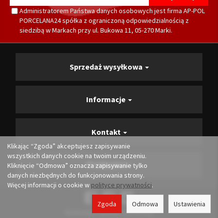
Administratorem Państwa danych osobowych jest firma AP-POL
PORCELANA24 spółka z ograniczoną odpowiedzialnością z
siedzibą w Markach przy ul. Bukowa 11, 05-270 Marki.
Sprzedaż wysyłkowa
Informacje
Kontakt
Klikając “Zgoda” akceptujesz zapisywanie
wszystkich danych cookie na twoim urządzeniu.
Producenci
Kliknięcie “Odmowa” oznacza zapisywanie tylko
danych niezbędnych do funkcjonowania strony.
Więcej informacji o cookie w
polityce prywatności
.
Zgoda
Odmowa
Ustawienia
Realizacja i opieka:
Convertis.pl