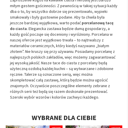
Zaproszenie kogoś na kawałek ciasta i herbatę jest bardzo
miłym gestem gościnności. Z pewnością w takiej sytuacji każdy
dba o to, by wszystko dobrze się prezentowało, wypieki
smakowały i były gustownie podane. Aby ta chwila była
jeszcze bardziej wyjątkowa, warto podać
porcelanową tacę
do ciasta
. Elegancka zastawa będzie dumą gospodarzy, a
każdy gość poczuje się doceniony i wyróżniony. Porcelana w
naszej ofercie jest wyjątkowo trwała – to najtrwalszy z
materiałów ceramicznych, który kiedyś nazywano „białym
złotem”. Nie kruszy się przy używaniu. Posiadamy porcelanę z
najlepszych polskich zakładów, więc możemy zagwarantować
jej wysoką jakość. Nasze tace do ciasta z porcelany będą
użyteczną ozdobą każdej kuchni – są wytwarzane i zdobione
ręcznie. Talerze są oznaczone serią, więc można
skompletować całą zastawę, którą będzie można ugościć
znajomych. Oczywiście poszczególne elementy zebrane z
różnych serii też będą się razem doskonale prezentować.
Szeroki wybór wzorów i kolorów zachwyci każdego.
WYBRANE DLA CIEBIE