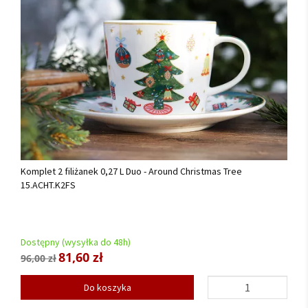
Komplet 2 filiżanek 0,27 L Duo - Around Christmas Tree
15.ACHT.K2FS
Dostępny (wysyłka do 48h)
81,60 zł
96,00 zł
Do koszyka