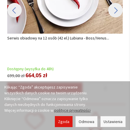
Komplet sztućców 24 cz. na 6 osób Hisar - Florence Gold (3.0/2.5
mm) złocone...
Dostępny (wysyłka do 48h)
521,55 zł
549,00 zł
Klikając “Zgoda” akceptujesz zapisywanie
Do koszyka
wszystkich danych cookie na twoim urządzeniu.
Kliknięcie “Odmowa” oznacza zapisywanie tylko
danych niezbędnych do funkcjonowania strony.
Więcej informacji o cookie w
polityce prywatności
.
Zgoda
Odmowa
Ustawienia