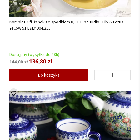
Komplet 2 filiżanek ze spodkiem 0,3 L Pip Studio - Lily & Lotus
Yellow 51.L&LY.004.215
Dostępny (wysyłka do 48h)
136,80 zł
144,00 zł
Do koszyka