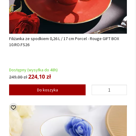
Filiżanka ze spodkiem 0,26 L / 17 cm Porcel - Rouge GIFT BOX
10.RO.FS26
Dostępny (wysyłka do 48h)
224,10 zł
249,00 zł
Do koszyka