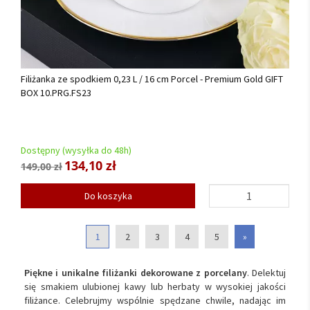
Filiżanka ze spodkiem 0,23 L / 16 cm Porcel - Premium Gold GIFT
BOX 10.PRG.FS23
Dostępny (wysyłka do 48h)
134,10 zł
149,00 zł
Do koszyka
1
2
3
4
5
»
Piękne i unikalne filiżanki dekorowane z porcelany
. Delektuj
się smakiem ulubionej kawy lub herbaty w wysokiej jakości
filiżance. Celebrujmy wspólnie spędzane chwile, nadając im