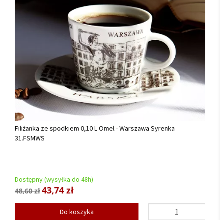
Filiżanka ze spodkiem 0,10 L Omel - Warszawa Syrenka
31.FSMWS
Dostępny (wysyłka do 48h)
43,74 zł
48,60 zł
Do koszyka