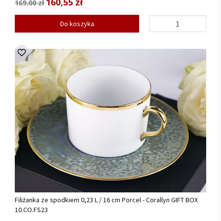
160,55 zł
169,00 zł
Do koszyka
Filiżanka ze spodkiem 0,23 L / 16 cm Porcel - Corallyn GIFT BOX
10.CO.FS23