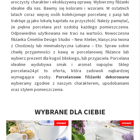
uroczysty charakter i ekskluzywną oprawę. Wybierzmy filiżanki
idealne dla nas. Bawmy się kolorami i wzorami. W ostatnich
latach coraz więcej osób kolekcjonuje porcelanę z pasji lub
traktuje ją jako lokatę kapitału na przyszłość. Należy pamiętać,
że piękna porcelana jest ozdobą każdego pomieszczenia.
Odpowiednio użytkowana nie traci na wartości. Nowoczesna
filiżanka Ćmielów Design Studio – New Atelier, klasyczna Iwona
z Chodzieży lub minimalistyczna Lubiana – Eto. Spraw sobie
chwilę przyjemności z kawą w porcelanowej filiżance lub
wybierz prezent dla kogoś bliskiego, lub przyjaciela. Porcelana
idealnie wydobywa smak i aromat napojów. Sklep
porcelana24.pl to oferta, która zadowoli najbardziej
wymagające osoby.
Porcelanowe filiżanki dekorowane
wybieramy zgodnie z naszym charakterem, upodobaniami
oraz stylem pomieszczenia.
WYBRANE DLA CIEBIE