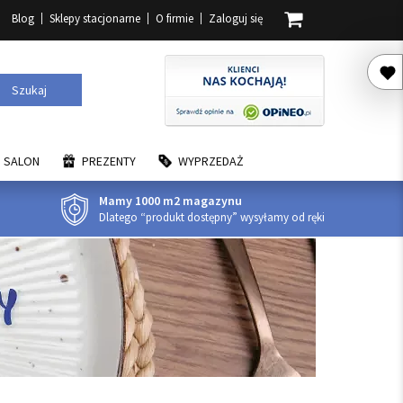
Blog
Sklepy stacjonarne
O firmie
Zaloguj się
Szukaj
SALON
PREZENTY
WYPRZEDAŻ
Mamy 1000 m2 magazynu
Dlatego “produkt dostępny” wysyłamy od ręki