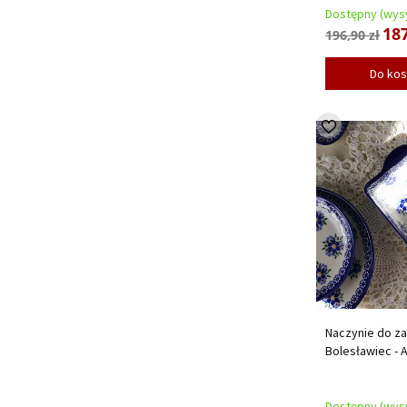
Dostępny (wysy
187
196,90 zł
Do ko
Naczynie do za
Bolesławiec - 
Dostępny (wysy