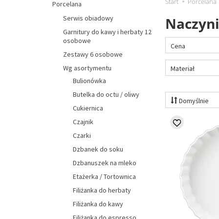
Start
Porcelana
Porcelana
Serwis obiadowy
Naczyni
Garnitury do kawy i herbaty 12
osobowe
Cena
Zestawy 6 osobowe
Wg asortymentu
Materiał
Bulionówka
Butelka do octu / oliwy
Domyślnie
Cukiernica
Czajnik
Czarki
Dzbanek do soku
Dzbanuszek na mleko
Etażerka / Tortownica
Filiżanka do herbaty
Filiżanka do kawy
Filiżanka do espresso