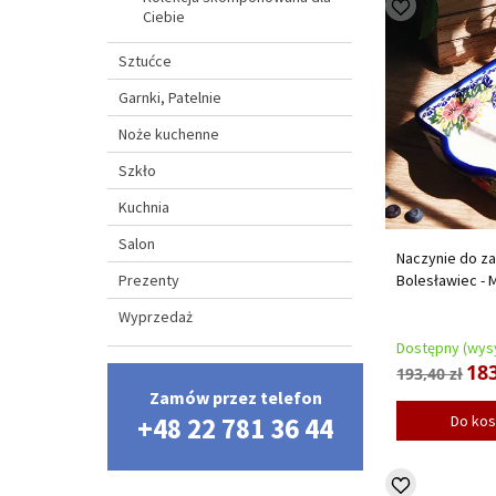
Ciebie
Sztućce
Garnki, Patelnie
Noże kuchenne
Szkło
Kuchnia
Salon
Naczynie do za
Prezenty
Bolesławiec - 
Wyprzedaż
Dostępny (wysy
183
193,40 zł
Zamów przez telefon
Do ko
+48 22 781 36 44