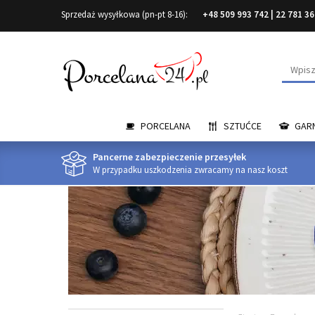
Sprzedaż wysyłkowa (pn-pt 8-16):
+48 509 993 742
|
22 781 36
Wyszuk
PORCELANA
SZTUĆCE
GARN
Pancerne zabezpieczenie przesyłek
W przypadku uszkodzenia zwracamy na nasz koszt