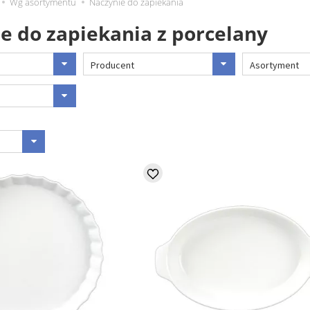
Wg asortymentu
Naczynie do zapiekania
e do zapiekania z porcelany
Producent
Asortyment