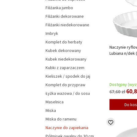
Filiżanka jumbo
Filiżanki dekorowane
Filiżanki niedekorowane
Imbryk
Komplet do herbaty
Naczynie ryflo
Kubek dekorowany
Lubiana n/dek (
Kubek niedekorowany
Kubki z zaparzaczem
Kieliszek / spodek do jaj
Dostępny (wysy
Komplet do przypraw
60,8
67,60 zł
Łyżka wazowa / do sosu
Maselnica
Do ko
Miska
Miska do ramenu
Naczynie do zapiekania
Półmisek owalny do 30 cm