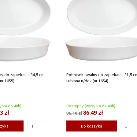
y do zapiekania 34,5 cm -
Półmisek owalny do zapiekania 31,5 cm
nr 1655)
Lubiana n/dek (nr 1654)
łka do 48h)
Dostępny (wysyłka do 48h)
3 zł
86,49 zł
96,10 zł
szyka
Do koszyka