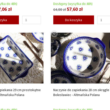
łka do 48h)
Dostępny (wysyłka do 48h)
,06 zł
57,60 zł
64,00 zł
szyka
Do koszyka
piekania 29 cm prostokątne
Naczynie do zapiekania 28 cm okrągłe
Altmańska Polana
Bolesławiec - Altmańska Polana
łka do 48h)
Dostępny (wysyłka do 48h)