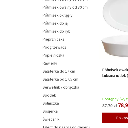
Półmisek owalny od 30 cm
Półmisek okrągły
Półmisek do jaj
Półmisek do ryb
Pieprzniczka
Podgrzewacz
Popielniczka
Rawierki
Półmisek owaln
Salaterka do 17 cm
Lubiana n/dek (
Salaterka od 17,5 cm
Serwetnik / obrączka
Spodek
Dostępny (wysy
Solniczka
78,9
87,70 zł
Sosjerka
Do ko
Świecznik
Talerz do pasty / do deseru