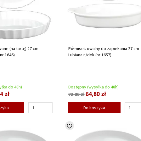
wane (na tartę) 27 cm
Półmisek owalny do zapiekania 27 cm 
nr 1646)
Lubiana n/dek (nr 1657)
łka do 48h)
Dostępny (wysyłka do 48h)
4 zł
64,80 zł
72,00 zł
szyka
Do koszyka