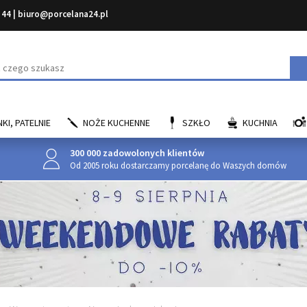
 44
|
biuro@porcelana24.pl
aj
KI, PATELNIE
NOŻE KUCHENNE
SZKŁO
KUCHNIA
300 000 zadowolonych klientów
Od 2005 roku dostarczamy porcelanę do Waszych domów