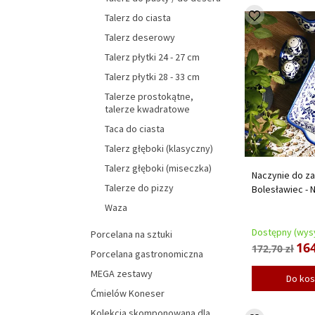
Talerz do ciasta
Talerz deserowy
Talerz płytki 24 - 27 cm
Talerz płytki 28 - 33 cm
Talerze prostokątne,
talerze kwadratowe
Taca do ciasta
Talerz głęboki (klasyczny)
Talerz głęboki (miseczka)
Naczynie do za
Talerze do pizzy
Bolesławiec - 
Waza
Dostępny (wysy
Porcelana na sztuki
164
172,70 zł
Porcelana gastronomiczna
MEGA zestawy
Do ko
Ćmielów Koneser
Kolekcja skomponowana dla