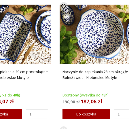
piekania 29 cm prostokątne
Naczynie do zapiekania 28 cm okrągłe
Niebieskie Motyle
Bolesławiec - Niebieskie Motyle
łka do 48h)
Dostępny (wysyłka do 48h)
,07 zł
187,06 zł
196,90 zł
szyka
Do koszyka