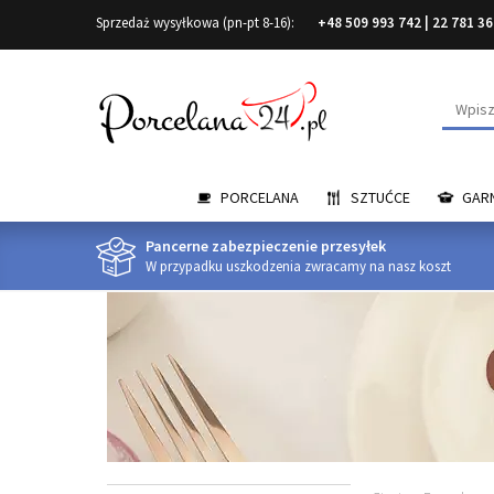
Sprzedaż wysyłkowa (pn-pt 8-16):
+48 509 993 742
|
22 781 36
Wyszuk
PORCELANA
SZTUĆCE
GARN
Pancerne zabezpieczenie przesyłek
W przypadku uszkodzenia zwracamy na nasz koszt