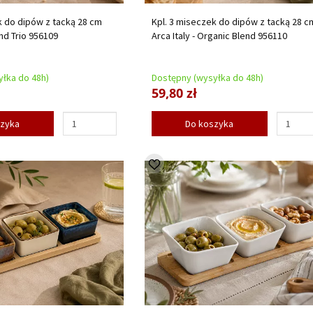
k do dipów z tacką 28 cm
Kpl. 3 miseczek do dipów z tacką 28 c
und Trio 956109
Arca Italy - Organic Blend 956110
łka do 48h)
Dostępny (wysyłka do 48h)
59,80 zł
szyka
Do koszyka