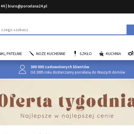
 44
|
biuro@porcelana24.pl
aj
KI, PATELNIE
NOŻE KUCHENNE
SZKŁO
KUCHNIA
300 000 zadowolonych klientów
Od 2005 roku dostarczamy porcelanę do Waszych domów