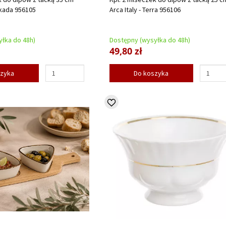
skada 956105
Arca Italy - Terra 956106
łka do 48h)
Dostępny (wysyłka do 48h)
49,80 zł
szyka
Do koszyka