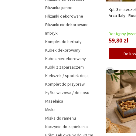
Filiżanka jumbo
Kpl. 3 misecze
Arca Italy - Ro
Filiżanki dekorowane
Filiżanki niedekorowane
Imbryk
Dostępny (wysy
59,80 zł
Komplet do herbaty
Kubek dekorowany
Do ko
Kubek niedekorowany
Kubki z zaparzaczem
Kieliszek / spodek do jaj
Komplet do przypraw
Łyżka wazowa / do sosu
Maselnica
Miska
Miska do ramenu
Naczynie do zapiekania
Półmisek owalny do 30 cm