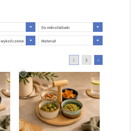
Do mikrofalówki
/ wykończenie
Materiał
1
2
»