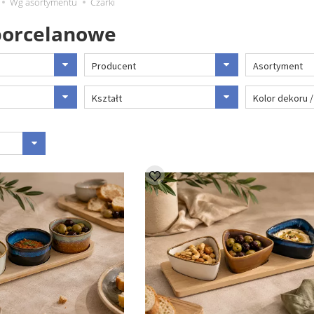
Wg asortymentu
Czarki
porcelanowe
Producent
Asortyment
Kształt
Kolor dekoru 