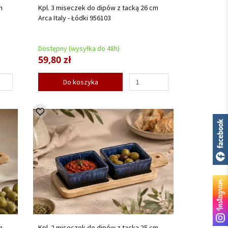
m
Kpl. 3 miseczek do dipów z tacką 26 cm
Arca Italy - Łódki 956103
Dostępny (wysyłka do 48h)
59,80 zł
Do koszyka
m
Kpl. 2 miseczek do dipów z tacką 25 cm