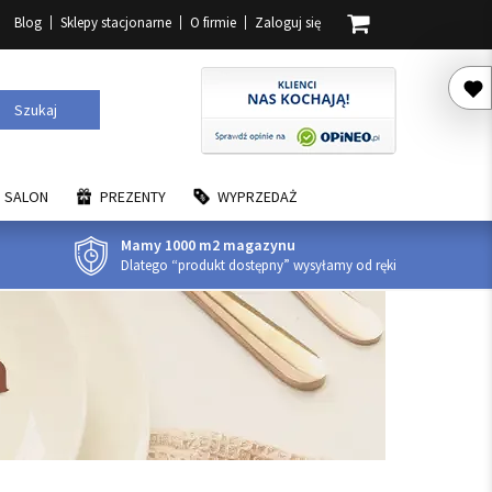
Blog
Sklepy stacjonarne
O firmie
Zaloguj się
Szukaj
SALON
PREZENTY
WYPRZEDAŻ
Mamy 1000 m2 magazynu
Dlatego “produkt dostępny” wysyłamy od ręki