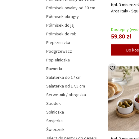
Kpl. 3 misecze
Półmisek owalny od 30 cm
Arca Italy - Sq
Półmisek okrągły
Półmisek do jaj
Dostępny (wysy
Półmisek do ryb
59,80 zł
Pieprzniczka
Do ko
Podgrzewacz
Popielniczka
Rawierki
Salaterka do 17 cm
Salaterka od 17,5 cm
Serwetnik / obrączka
Spodek
Solniczka
Sosjerka
Świecznik
Talerz do pasty / do deseru
Kpl. 3 misecze