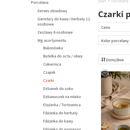
Start
Porcelana
Porcelana
Serwis obiadowy
Czarki 
Garnitury do kawy i herbaty 12
osobowe
Cena
Zestawy 6 osobowe
Wg asortymentu
Kolor porcelany
Bulionówka
Butelka do octu / oliwy
Domyślnie
Cukiernica
Czajnik
Czarki
Dzbanek do soku
Dzbanuszek na mleko
Etażerka / Tortownica
Filiżanka do herbaty
Filiżanka do kawy
Filiżanka do espresso