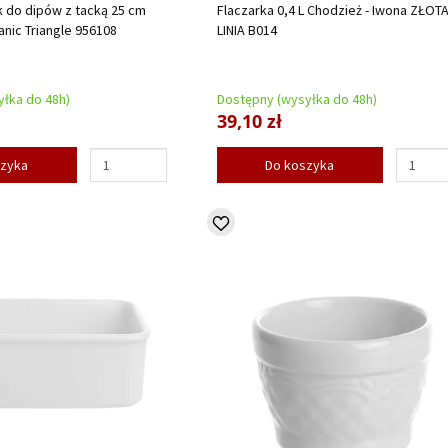
k do dipów z tacką 25 cm
Flaczarka 0,4 L Chodzież - Iwona ZŁOT
ganic Triangle 956108
LINIA B014
łka do 48h)
Dostępny (wysyłka do 48h)
39,10 zł
szyka
Do koszyka