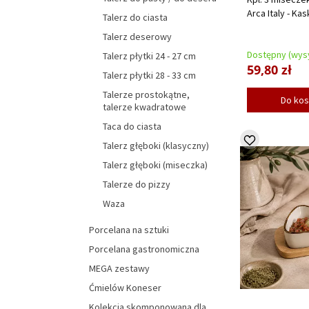
Arca Italy - Ka
Talerz do ciasta
Talerz deserowy
Dostępny (wysy
Talerz płytki 24 - 27 cm
59,80 zł
Talerz płytki 28 - 33 cm
Talerze prostokątne,
Do ko
talerze kwadratowe
Taca do ciasta
Talerz głęboki (klasyczny)
Talerz głęboki (miseczka)
Talerze do pizzy
Waza
Porcelana na sztuki
Porcelana gastronomiczna
MEGA zestawy
Ćmielów Koneser
Kolekcja skomponowana dla