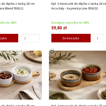
k do dipów z tacką 28 cm
Kpl. 3 miseczek do dipów z tacką 26 c
uare Blend 956111
Arca Italy - Asymetryczne 956102
łka do 48h)
Dostępny (wysyłka do 48h)
59,80 zł
szyka
Do koszyka
k do dipów z tacką 35 cm
Kpl. 2 miseczek do dipów z tacką 25 c