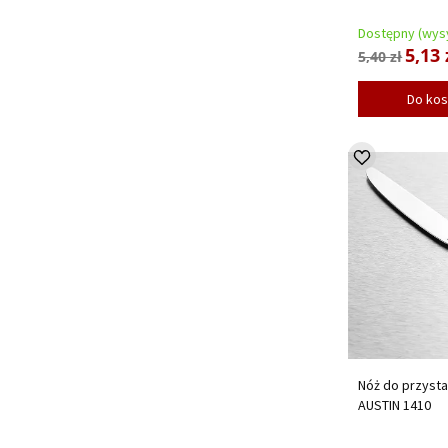
Dostępny (wysy
5,13 
5,40 zł
Do ko
Nóż do przyst
AUSTIN 1410