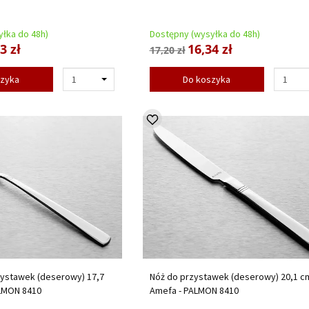
łka do 48h)
Dostępny (wysyłka do 48h)
3 zł
16,34 zł
17,20 zł
szyka
Do koszyka
zystawek (deserowy) 17,7
Nóż do przystawek (deserowy) 20,1 c
LMON 8410
Amefa - PALMON 8410