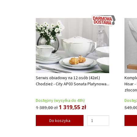
Serwis obiadowy na 12 osób (42el.)
Komple
Chodzież - City AP03 Sonata Platynowa...
Hisar -
złocone
Dostępny (wysyłka do 48h)
Dostęp
1 319,55 zł
1 389,00 zł
549,00
Do koszyka