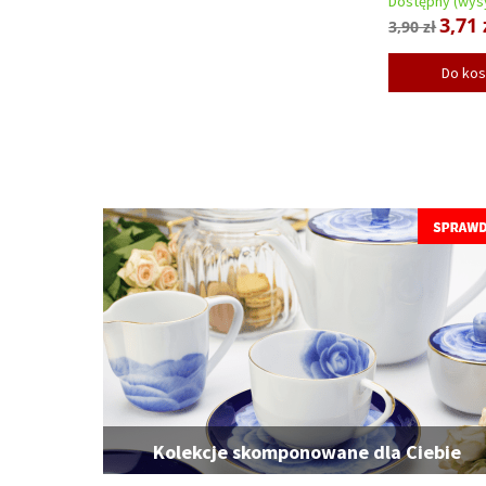
Dostępny (wysy
3,71 
3,90 zł
Do ko
Kolekcje skomponowane dla Ciebie