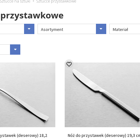
Sztućce na sztuki
Sztućce przystawkowe
e przystawkowe
Asortyment
Materiał
zystawek (deserowy) 18,2
Nóż do przystawek (deserowy) 19,3 c