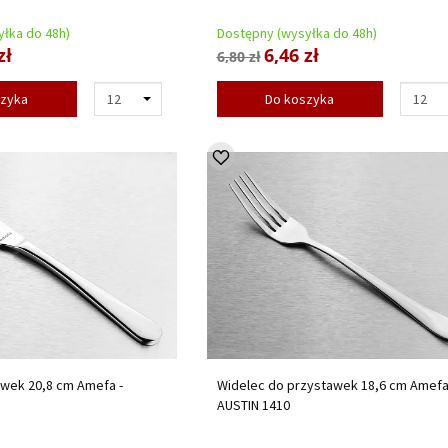
łka do 48h)
Dostępny (wysyłka do 48h)
zł
6,46 zł
6,80 zł
szyka
Do koszyka
awek 20,8 cm Amefa -
Widelec do przystawek 18,6 cm Amefa
AUSTIN 1410