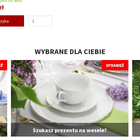
łka do 48h)
zł
szyka
WYBRANE DLA CIEBIE
Szukasz prezentu na wesele?