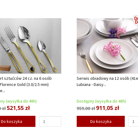
t sztućców 24 cz. na 6 osób
Serwis obiadowy na 12 osób (41el
 Florence Gold (3.0/2.5 mm)
Lubiana - Daisy...
...
ny (wysyłka do 48h)
Dostępny (wysyłka do 48h)
521,55 zł
911,05 zł
 zł
959,00 zł
Do koszyka
Do koszyka