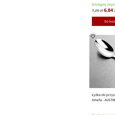
Dostępny (wysy
6,84 
7,20 zł
Do ko
Łyżka do przy
Amefa - AUSTI