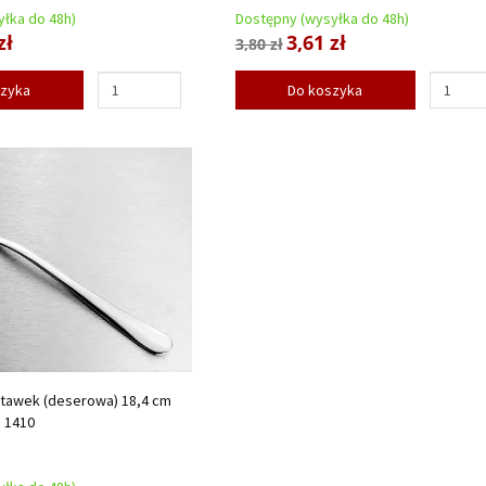
łka do 48h)
Dostępny (wysyłka do 48h)
zł
3,61 zł
3,80 zł
szyka
Do koszyka
stawek (deserowa) 18,4 cm
N 1410