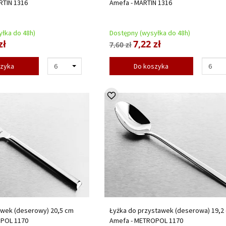
RTIN 1316
Amefa - MARTIN 1316
łka do 48h)
Dostępny (wysyłka do 48h)
zł
7,22 zł
7,60 zł
szyka
Do koszyka
awek (deserowy) 20,5 cm
Łyżka do przystawek (deserowa) 19,2
OPOL 1170
Amefa - METROPOL 1170