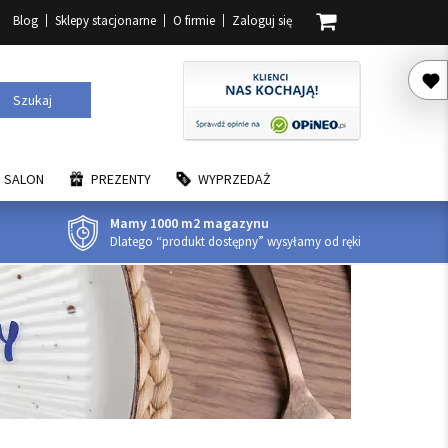
Blog
Sklepy stacjonarne
O firmie
Zaloguj się
Szukaj
SALON
PREZENTY
WYPRZEDAŻ
Mamy 1000 m2 magazynu
Dlatego “produkt dostępny” wysyłamy od ręki