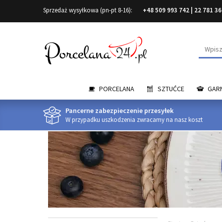
Sprzedaż wysyłkowa (pn-pt 8-16):
+48 509 993 742
|
22 781 36
Wyszuk
PORCELANA
SZTUĆCE
GARN
Pancerne zabezpieczenie przesyłek
W przypadku uszkodzenia zwracamy na nasz koszt