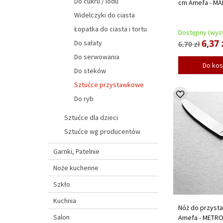
Do cukru / lodu
cm Amefa - MA
Widelczyki do ciasta
Łopatka do ciasta i tortu
Dostępny (wysy
6,37 
Do sałaty
6,70 zł
Do serwowania
Do ko
Do steków
Sztućce przystawkowe
Do ryb
Sztućce dla dzieci
Sztućce wg producentów
Garnki, Patelnie
Noże kuchenne
Szkło
Kuchnia
Nóż do przyst
Salon
Amefa - METR