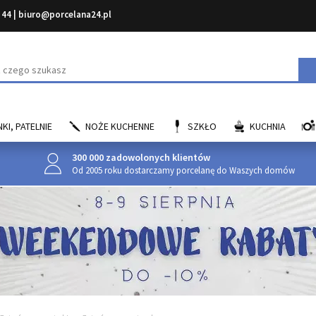
 44
|
biuro@porcelana24.pl
aj
KI, PATELNIE
NOŻE KUCHENNE
SZKŁO
KUCHNIA
300 000 zadowolonych klientów
Od 2005 roku dostarczamy porcelanę do Waszych domów