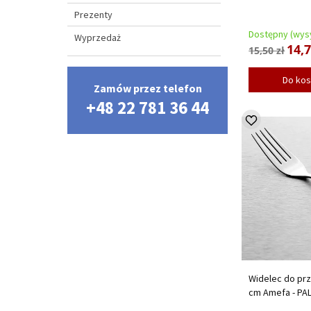
Prezenty
Dostępny (wysy
Wyprzedaż
14,7
15,50 zł
Do ko
Zamów przez telefon
+48 22 781 36 44
Widelec do pr
cm Amefa - PA