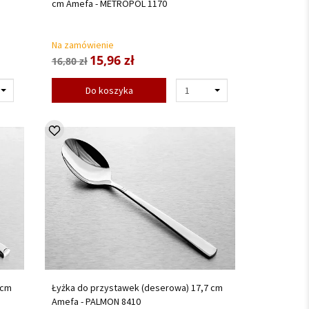
cm Amefa - METROPOL 1170
Na zamówienie
15,96 zł
16,80 zł
Do koszyka
 cm
Łyżka do przystawek (deserowa) 17,7 cm
Amefa - PALMON 8410