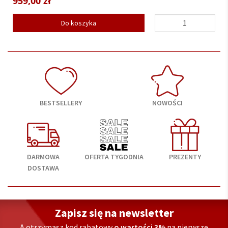
699,00 zł
Do koszyka
BESTSELLERY
NOWOŚCI
DARMOWA
OFERTA TYGODNIA
PREZENTY
DOSTAWA
Zapisz się na newsletter
A otrzymasz kod rabatowy
o wartości 3%
na pierwsze