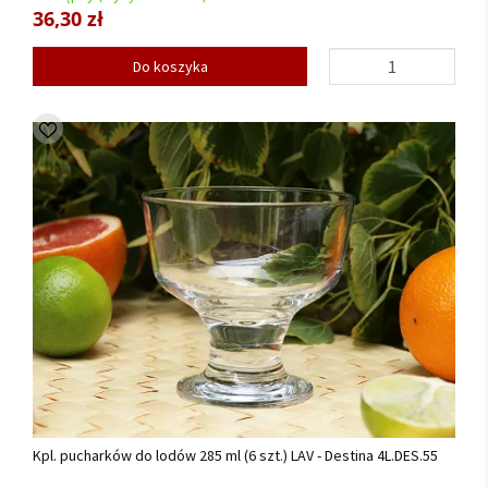
36,30 zł
Do koszyka
Kpl. pucharków do lodów 285 ml (6 szt.) LAV - Destina 4L.DES.55