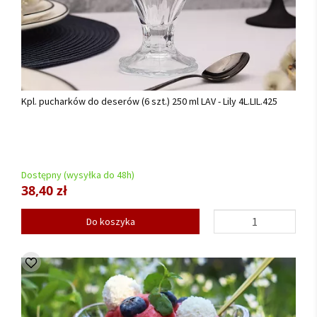
Kpl. pucharków do deserów (6 szt.) 250 ml LAV - Lily 4L.LIL.425
Dostępny (wysyłka do 48h)
38,40 zł
Do koszyka