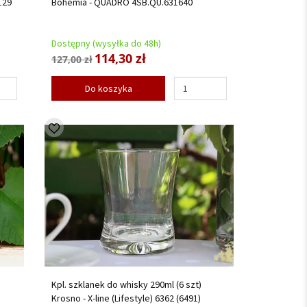
129
Bohemia - QUADRO 4SB.QU.631640
Dostępny (wysyłka do 48h)
114,30 zł
127,00 zł
Do koszyka
Kpl. szklanek do whisky 290ml (6 szt)
Krosno - X-line (Lifestyle) 6362 (6491)