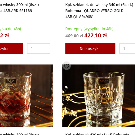
o whisky 300 ml (6szt)
Kpl. szklanek do whisky 340 ml (6 szt.)
ea 4SB.ARD.981189
Bohemia - QUADRO VERSO GOLD
4SB.QUV.949681
łka do 48h)
Dostępny (wysyłka do 48h)
2 zł
422,10 zł
469,00 zł
szyka
Do koszyka
o whisky 300 ml (6szt)
Kpl. szklanek 430 ml (6szt) Bohemia