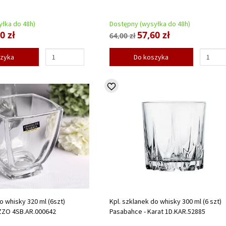
łka do 48h)
Dostępny (wysyłka do 48h)
0 zł
57,60 zł
64,00 zł
szyka
Do koszyka
o whisky 320 ml (6szt)
Kpl. szklanek do whisky 300 ml (6 szt)
ZZO 4SB.AR.000642
Pasabahce - Karat 1D.KAR.52885