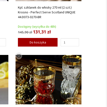
Kpl. szklanek do whisky 270 ml (2 szt.)
Krosno - Perfect Serve Scotland UNIQUE
44.D073-0270-BR
Dostępny (wysyłka do 48h)
131,31 zł
145,90 zł
Do koszyka