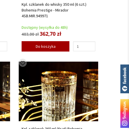
Kpl. szklanek do whisky 350 ml (6 szt.)
Bohemia Prestige - Mirador
4SB.MIR.949971
Dostępny (wysyłka do 48h)
362,70 zł
403,00 zł
Do koszyka
Kpl. szklanek 360 ml (6szt) Bohemia