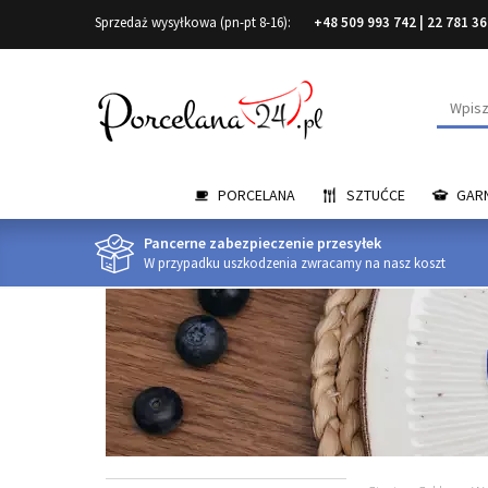
Sprzedaż wysyłkowa (pn-pt 8-16):
+48 509 993 742
|
22 781 36
Wyszuk
PORCELANA
SZTUĆCE
GARN
Pancerne zabezpieczenie przesyłek
W przypadku uszkodzenia zwracamy na nasz koszt