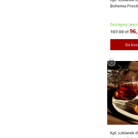
Bohemia Prestig
Dostępny (wysy
96,
107,00 zł
Do ko
Kpl. szklanek d