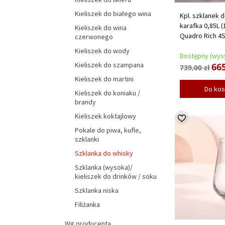
Kieliszek do białego wina
Kpl. szklanek d
karafka 0,85L (
Kieliszek do wina
Quadro Rich 4
czerwonego
Kieliszek do wody
Dostępny (wysy
Kieliszek do szampana
665
739,00 zł
Kieliszek do martini
Do ko
Kieliszek do koniaku /
brandy
Kieliszek koktajlowy
Pokale do piwa, kufle,
szklanki
Szklanka do whisky
Szklanka (wysoka)/
kieliszek do drinków / soku
Szklanka niska
Filiżanka
Wg producenta