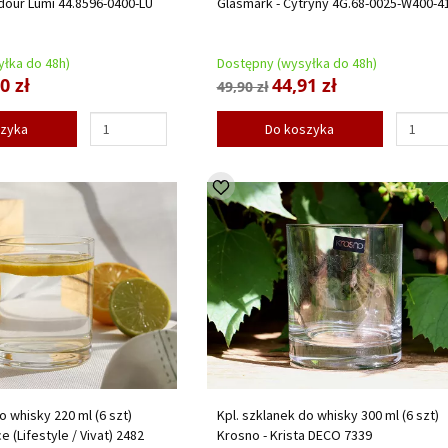
dour Lumi 44.8596-0400-LU
Glasmark - Cytryny 4G.68-0025-W400-4
łka do 48h)
Dostępny (wysyłka do 48h)
0 zł
44,91 zł
49,90 zł
szyka
Do koszyka
o whisky 220 ml (6 szt)
Kpl. szklanek do whisky 300 ml (6 szt)
e (Lifestyle / Vivat) 2482
Krosno - Krista DECO 7339