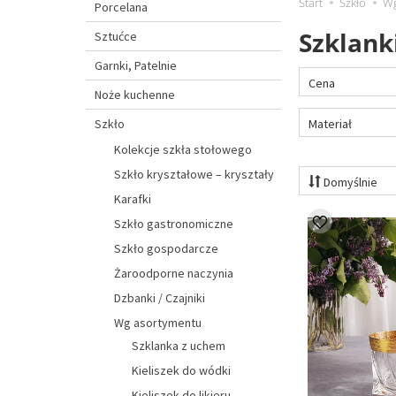
Start
Szkło
Wg
Porcelana
Szklank
Sztućce
Garnki, Patelnie
Cena
Noże kuchenne
Materiał
Szkło
Kolekcje szkła stołowego
Szkło kryształowe – kryształy
Domyślnie
Karafki
Szkło gastronomiczne
Szkło gospodarcze
Żaroodporne naczynia
Dzbanki / Czajniki
Wg asortymentu
Szklanka z uchem
Kieliszek do wódki
Kieliszek do likieru