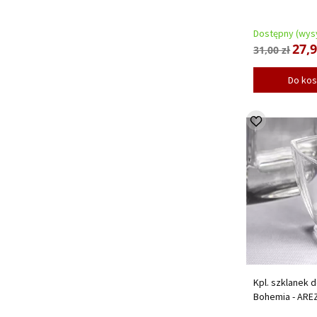
Dostępny (wysy
27,9
31,00 zł
Do ko
Kpl. szklanek d
Bohemia - ARE