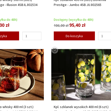
e - Illusion 4SB.IL.802534
Prestige - Jumbo 4SB.JU.802565
łka do 48h)
Dostępny (wysyłka do 48h)
30 zł
95,40 zł
106,00 zł
szyka
Do koszyka
o whisky 400 ml (3 szt.)
Kpl. szklanek wysokich 400 ml (6 szt.)