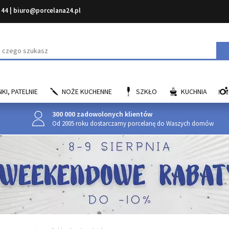
 44
|
biuro@porcelana24.pl
aj
KI, PATELNIE
NOŻE KUCHENNE
SZKŁO
KUCHNIA
300 000 zadowolonych klientów
Od 2005 roku dostarczamy porcelanę do Waszych domów