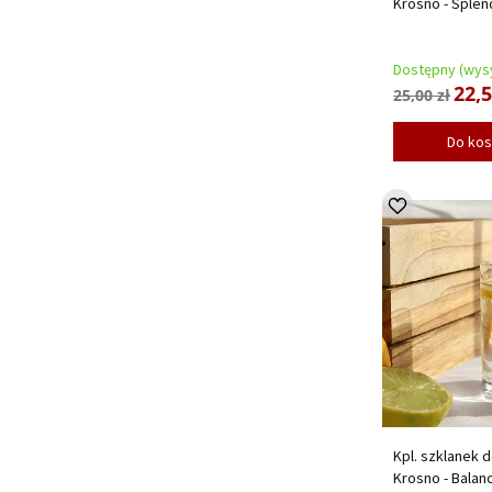
Krosno - Splen
Dostępny (wysy
22,5
25,00 zł
Do ko
Kpl. szklanek d
Krosno - Balanc