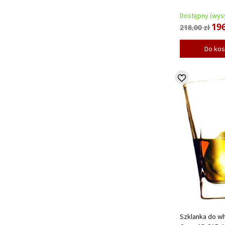
Dostępny (wysy
196
218,00 zł
Do ko
Szklanka do wh