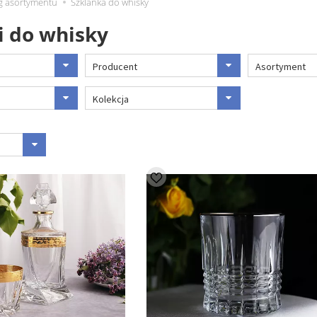
 asortymentu
Szklanka do whisky
i do whisky
Producent
Asortyment
Kolekcja