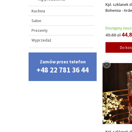
Kpl. szklanek d
Bohemia - Ard
Kuchnia
Salon
Dostępny (wysy
Prezenty
44,8
49,80 zł
Wyprzedaż
Do ko
Zamów przez telefon
+48 22 781 36 44
Kpl. szklanek d