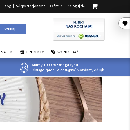
Blog
Sklepy stacjonarne
O firmie
Zaloguj się
Szukaj
SALON
PREZENTY
WYPRZEDAŻ
Mamy 1000 m2 magazynu
Dlatego “produkt dostępny” wysyłamy od ręki