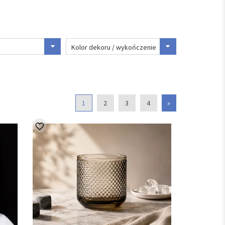
Kolor dekoru / wykończenie
1
2
3
4
»