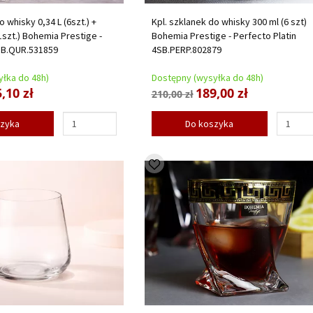
o whisky 0,34 L (6szt.) +
Kpl. szklanek do whisky 300 ml (6 szt)
1szt.) Bohemia Prestige -
Bohemia Prestige - Perfecto Platin
SB.QUR.531859
4SB.PERP.802879
łka do 48h)
Dostępny (wysyłka do 48h)
,10 zł
189,00 zł
210,00 zł
szyka
Do koszyka