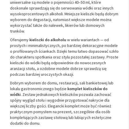
uniwersalne są modele o pojemności 40–50 ml, które
doskonale sprawdzają się do serwowania wódki oraz innych
wysokoprocentowych alkoholi. Mniejsze kieliszki będą dobrym
wyborem do degustacji, natomiast większe modele można
wykorzystać także do nalewek, likierów lub domowych
trunków.
Oferujemy
kieliszki do alkoholu
w wielu wariantach — od
prostych i minimalistycznych, po bardziej dekoracyjne modele
o profilowanych ściankach. Dzięki temu łatwo dopasować szkło
do charakteru spotkania oraz stylu pozostałej zastawy. Proste
kieliszki do wódki będą odpowiednie do nowoczesnych
aranżacji stołu, a ozdobne modele dobrze sprawdzą się
podczas bardziej uroczystych okazji.
Dobrym wyborem do domu, restauracji, sali bankietowej lub
lokalu gastronomicznego będzie
komplet kieliszków do
wódki
. Zestaw jednakowych kieliszków pozwala zachować
spójny wygląd stołu i wygodnie przygotować nakrycie dla
większej liczby gości. Elegancki komplet może być również
praktycznym pomysłem na prezent, szczególnie dla osób
kompletujących zastawę stołową lub lubiących estetyczne
dodatki do domu.