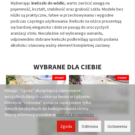
Wybierając
kieliszki do wódki
, warto zwrócić uwagę na
pojemność, kształt, stabilność oraz grubość szkła. Modele bez
nóżki są praktyczne, łatwe w przechowywaniu i wygodne
podczas częstego użytkowania. Kieliszki na nóżce prezentują
się bardziej elegancko i dobrze pasują do uroczystych
aranżacji stołu. Niezależnie od wybranego wariantu,
odpowiednio dobrane kieliszki podkreślają sposób podania
alkoholu i stanowią ważny element kompletnej zastawy.
WYBRANE DLA CIEBIE
Klikając “Zgoda” akceptujesz zapisywanie
wszystkich danych cookie na twoim urządzeniu.
Kliknięcie “Odmowa” oznacza zapisywanie tylko
Kolekcje
Szukasz prezentu na
danych niezbędnych do funkcjonowania strony.
skomponowane dla
wesele?
Więcej informacji o cookie w
polityce prywatności
.
Ciebie
Zgoda
Odmowa
Ustawienia