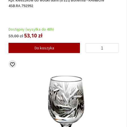
Kpl. kieliszków do wódki 60ml (6 szt) Bohemia - RAINBOW
4SB.RA.792992
Dostępny (wysyłka do 48h)
53,10 zł
59,00 zł
Do koszyka