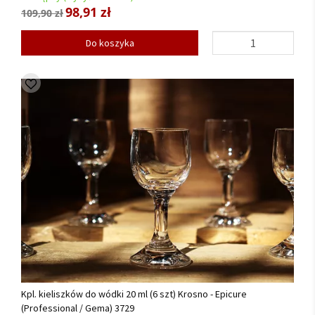
98,91 zł
109,90 zł
Do koszyka
Kpl. kieliszków do wódki 20 ml (6 szt) Krosno - Epicure
(Professional / Gema) 3729