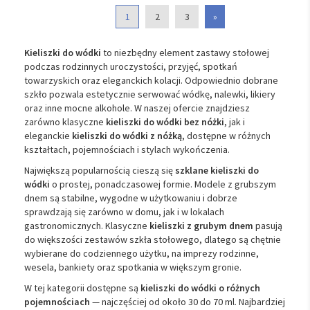
1
2
3
»
Kieliszki do wódki
to niezbędny element zastawy stołowej
podczas rodzinnych uroczystości, przyjęć, spotkań
towarzyskich oraz eleganckich kolacji. Odpowiednio dobrane
szkło pozwala estetycznie serwować wódkę, nalewki, likiery
oraz inne mocne alkohole. W naszej ofercie znajdziesz
zarówno klasyczne
kieliszki do wódki bez nóżki
, jak i
eleganckie
kieliszki do wódki z nóżką
, dostępne w różnych
kształtach, pojemnościach i stylach wykończenia.
Największą popularnością cieszą się
szklane kieliszki do
wódki
o prostej, ponadczasowej formie. Modele z grubszym
dnem są stabilne, wygodne w użytkowaniu i dobrze
sprawdzają się zarówno w domu, jak i w lokalach
gastronomicznych. Klasyczne
kieliszki z grubym dnem
pasują
do większości zestawów szkła stołowego, dlatego są chętnie
wybierane do codziennego użytku, na imprezy rodzinne,
wesela, bankiety oraz spotkania w większym gronie.
W tej kategorii dostępne są
kieliszki do wódki o różnych
pojemnościach
— najczęściej od około 30 do 70 ml. Najbardziej