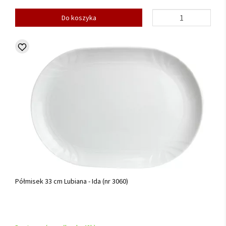
Do koszyka
Półmisek 33 cm Lubiana - Ida (nr 3060)