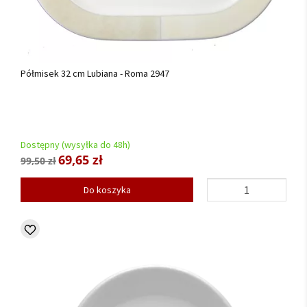
Półmisek 32 cm Lubiana - Roma 2947
Dostępny (wysyłka do 48h)
69,65 zł
99,50 zł
Do koszyka