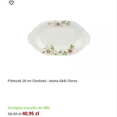
Pómisek 28 cm Chodzież - Iwona G841 Flores
Dostępny (wysyłka do 48h)
40,95 zł
58,50 zł