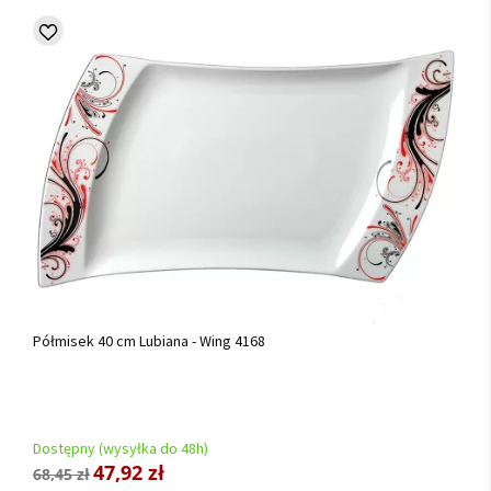
Półmisek 40 cm Lubiana - Wing 4168
Dostępny (wysyłka do 48h)
47,92 zł
68,45 zł