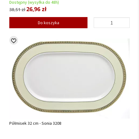
Dostępny (wysyłka do 48h)
26,96 zł
38,51 zł
Do koszyka
Półmisek 32 cm - Sonia 3208