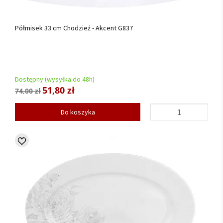
Półmisek 33 cm Chodzież - Akcent G837
Dostępny (wysyłka do 48h)
51,80 zł
74,00 zł
Do koszyka