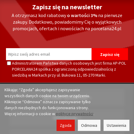
Zapisz się na newsletter
A otrzymasz kod rabatowy
o wartości 3%
na pierwsze
zakupy. Dodatkowo, powiadomimy Cię o wyjątkowych
promocjach, ofertach i nowościach na porcelana24.pl
Administratorem Państwa danych osobowych jest firma AP-POL
PORCELANA24 spółka z ograniczoną odpowiedzialnością z
siedzibą w Markach przy ul. Bukowa 11, 05-270 Marki.
Klikając “Zgoda” akceptujesz zapisywanie
wszystkich danych cookie na twoim urządzeniu.
Sprzedaż wysyłkowa
Kliknięcie “Odmowa” oznacza zapisywanie tylko
danych niezbędnych do funkcjonowania strony.
Więcej informacji o cookie w
polityce prywatności
.
Informacje
Zgoda
Odmowa
Ustawienia