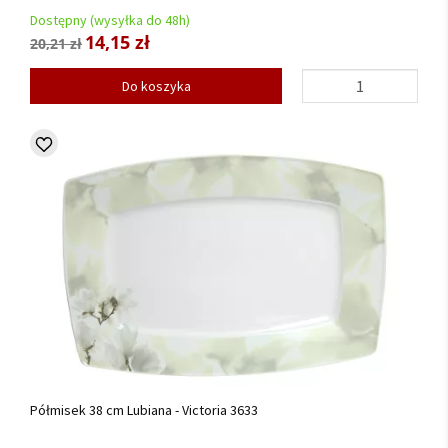
Dostępny (wysyłka do 48h)
14,15 zł
20,21 zł
Do koszyka
Półmisek 38 cm Lubiana - Victoria 3633