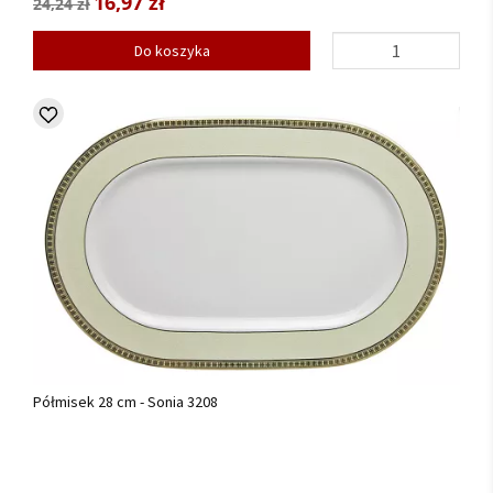
16,97 zł
24,24 zł
Do koszyka
Półmisek 28 cm - Sonia 3208