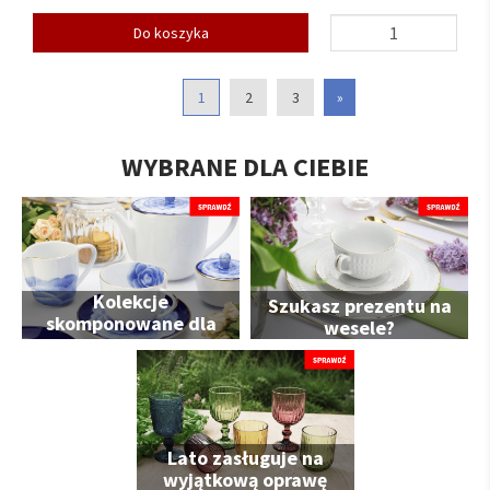
Do koszyka
1
2
3
»
WYBRANE DLA CIEBIE
Kolekcje
Szukasz prezentu na
skomponowane dla
wesele?
Ciebie
Lato zasługuje na
wyjątkową oprawę