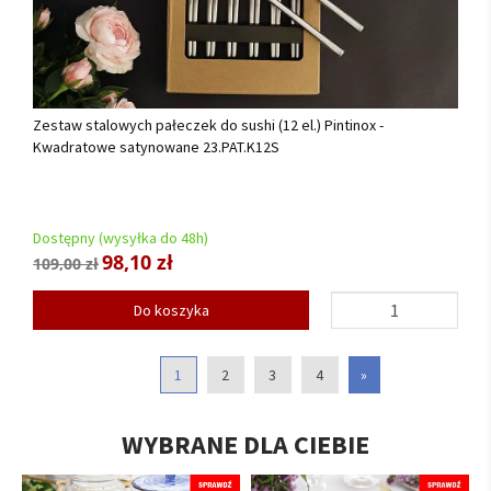
Zestaw stalowych pałeczek do sushi (12 el.) Pintinox -
Kwadratowe satynowane 23.PAT.K12S
Dostępny (wysyłka do 48h)
98,10 zł
109,00 zł
Do koszyka
1
2
3
4
»
WYBRANE DLA CIEBIE