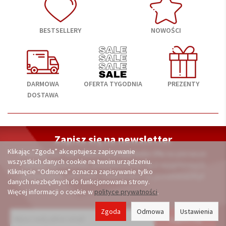
BESTSELLERY
NOWOŚCI
DARMOWA
OFERTA TYGODNIA
PREZENTY
DOSTAWA
Zapisz się na newsletter
Klikając “Zgoda” akceptujesz zapisywanie
A otrzymasz kod rabatowy
o wartości 3%
na pierwsze
wszystkich danych cookie na twoim urządzeniu.
zakupy. Dodatkowo, powiadomimy Cię o wyjątkowych
Kliknięcie “Odmowa” oznacza zapisywanie tylko
promocjach, ofertach i nowościach na porcelana24.pl
danych niezbędnych do funkcjonowania strony.
Więcej informacji o cookie w
polityce prywatności
.
Zgoda
Odmowa
Ustawienia