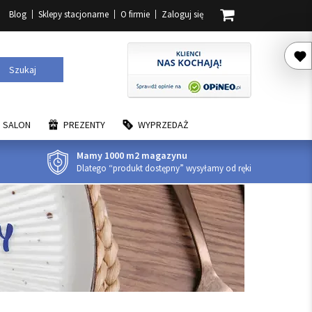
Blog
Sklepy stacjonarne
O firmie
Zaloguj się
Szukaj
SALON
PREZENTY
WYPRZEDAŻ
Mamy 1000 m2 magazynu
Dlatego “produkt dostępny” wysyłamy od ręki