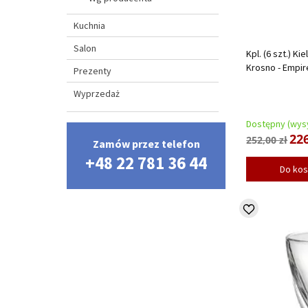
Kuchnia
Salon
Kpl. (6 szt.) Ki
Krosno - Empir
Prezenty
Wyprzedaż
Dostępny (wysy
226
252,00 zł
Zamów przez telefon
+48 22 781 36 44
Do ko