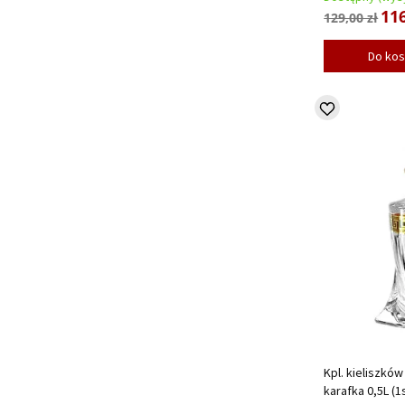
116
129,00 zł
Do ko
Kpl. kieliszków 
karafka 0,5L (