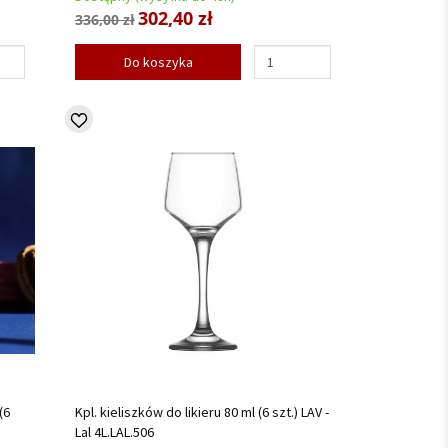
302,40 zł
336,00 zł
Do koszyka
(6
Kpl. kieliszków do likieru 80 ml (6 szt.) LAV -
Lal 4L.LAL.506