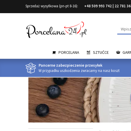
Sprzedaż wysyłkowa (pn-pt 8-16):
+48 509 993 742
|
22 781 36
Wyszuk
PORCELANA
SZTUĆCE
GARN
Pancerne zabezpieczenie przesyłek
W przypadku uszkodzenia zwracamy na nasz koszt