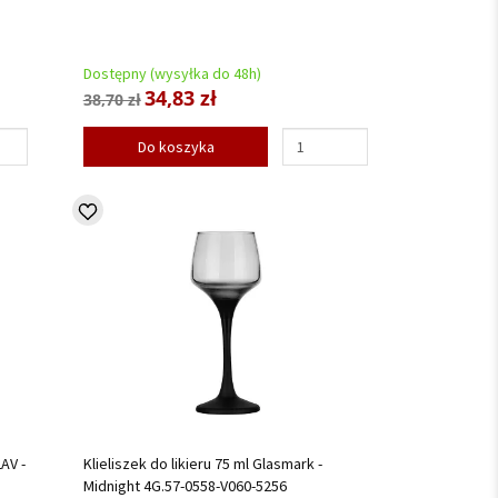
Dostępny (wysyłka do 48h)
34,83 zł
38,70 zł
Do koszyka
LAV -
Klieliszek do likieru 75 ml Glasmark -
Midnight 4G.57-0558-V060-5256