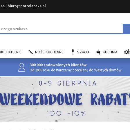
 44
|
biuro@porcelana24.pl
aj
KI, PATELNIE
NOŻE KUCHENNE
SZKŁO
KUCHNIA
300 000 zadowolonych klientów
Od 2005 roku dostarczamy porcelanę do Waszych domów