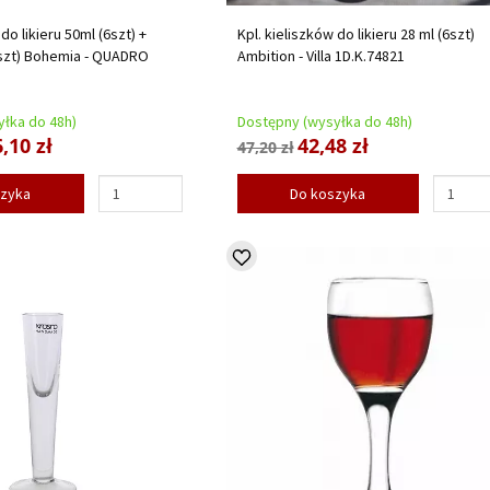
do likieru 50ml (6szt) +
Kpl. kieliszków do likieru 28 ml (6szt)
1szt) Bohemia - QUADRO
Ambition - Villa 1D.K.74821
łka do 48h)
Dostępny (wysyłka do 48h)
,10 zł
42,48 zł
47,20 zł
szyka
Do koszyka