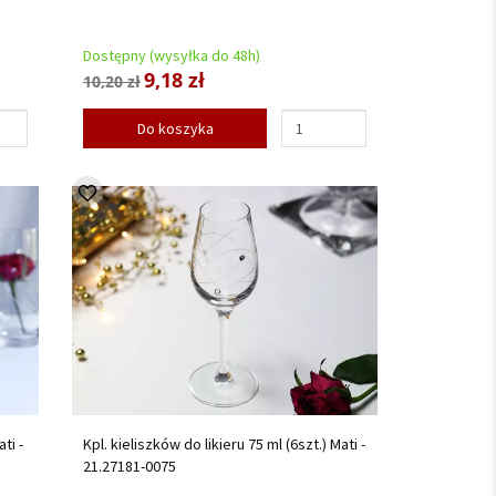
Dostępny (wysyłka do 48h)
9,18 zł
10,20 zł
Do koszyka
ti -
Kpl. kieliszków do likieru 75 ml (6szt.) Mati -
21.27181-0075