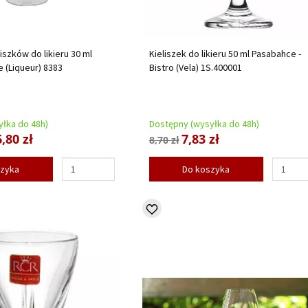
eliszków do likieru 30 ml
Kieliszek do likieru 50 ml Pasabahce -
e (Liqueur) 8383
Bistro (Vela) 1S.400001
łka do 48h)
Dostępny (wysyłka do 48h)
,80 zł
7,83 zł
8,70 zł
szyka
Do koszyka