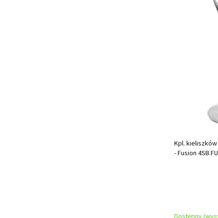
Kpl. kieliszków 
- Fusion 4SB.F
Dostępny (wysy