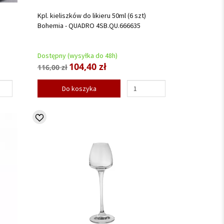
Kpl. kieliszków do likieru 50ml (6 szt)
Bohemia - QUADRO 4SB.QU.666635
Dostępny (wysyłka do 48h)
104,40 zł
116,00 zł
Do koszyka