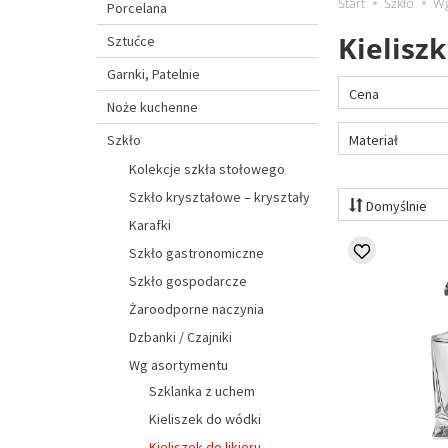
Start
Szkło
Wg
Porcelana
Kieliszk
Sztućce
Garnki, Patelnie
Cena
Noże kuchenne
Materiał
Szkło
Kolekcje szkła stołowego
Szkło kryształowe – kryształy
Domyślnie
Karafki
Szkło gastronomiczne
Szkło gospodarcze
Żaroodporne naczynia
Dzbanki / Czajniki
Wg asortymentu
Szklanka z uchem
Kieliszek do wódki
Kieliszek do likieru