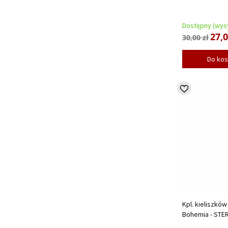
Dostępny (wysy
27,0
30,00 zł
Do ko
Kpl. kieliszków 
Bohemia - STE