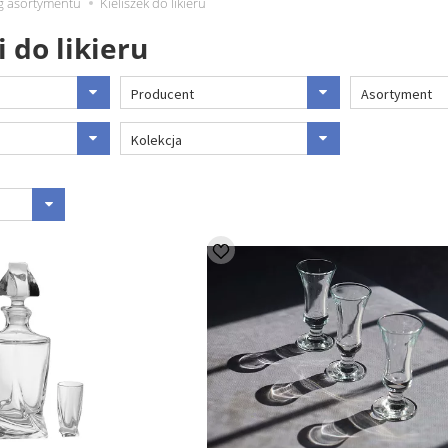
 asortymentu
Kieliszek do likieru
i do likieru
Producent
Asortyment
Kolekcja