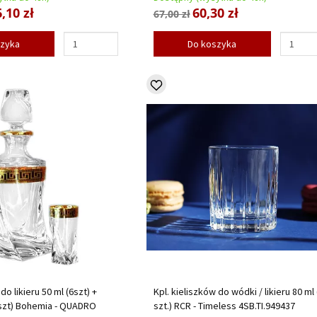
,10 zł
60,30 zł
67,00 zł
szyka
Do koszyka
do likieru 50 ml (6szt) +
Kpl. kieliszków do wódki / likieru 80 ml 
1szt) Bohemia - QUADRO
szt.) RCR - Timeless 4SB.TI.949437