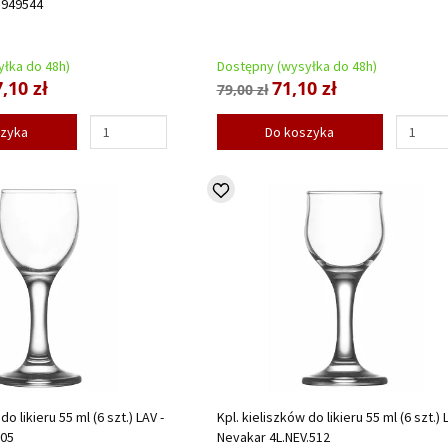
.949544
łka do 48h)
Dostępny (wysyłka do 48h)
,10 zł
71,10 zł
79,00 zł
szyka
Do koszyka
do likieru 55 ml (6 szt.) LAV -
Kpl. kieliszków do likieru 55 ml (6 szt.) 
505
Nevakar 4L.NEV.512