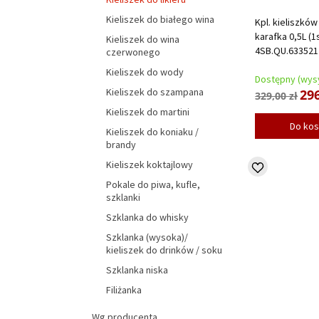
Kieliszek do białego wina
Kpl. kieliszków 
karafka 0,5L (
Kieliszek do wina
4SB.QU.633521
czerwonego
Kieliszek do wody
Dostępny (wysy
Kieliszek do szampana
296
329,00 zł
Kieliszek do martini
Do ko
Kieliszek do koniaku /
brandy
Kieliszek koktajlowy
Pokale do piwa, kufle,
szklanki
Szklanka do whisky
Szklanka (wysoka)/
kieliszek do drinków / soku
Szklanka niska
Filiżanka
Wg producenta