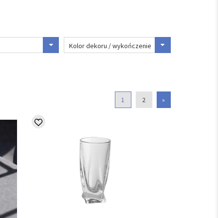
Kolor dekoru / wykończenie
1
2
»