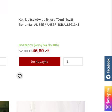
Kpl. kieliszków do likieru 70 ml (6szt)
Bohemia - ALIZEE / ANSER 4SB.ALI.921345
Dostępny (wysyłka do 48h)
46,80 zł
52,00 zł
Do koszyka