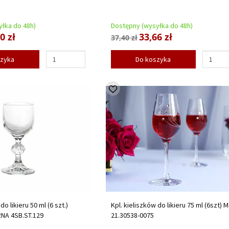
łka do 48h)
Dostępny (wysyłka do 48h)
0 zł
33,66 zł
37,40 zł
szyka
Do koszyka
do likieru 50 ml (6 szt.)
Kpl. kieliszków do likieru 75 ml (6szt) Ma
RNA 4SB.ST.129
21.30538-0075