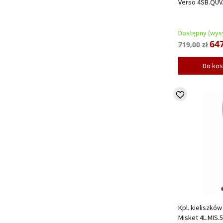
Verso 4SB.QUV
Dostępny (wysy
647
719,00 zł
Do ko
Kpl. kieliszków 
Misket 4L.MIS.