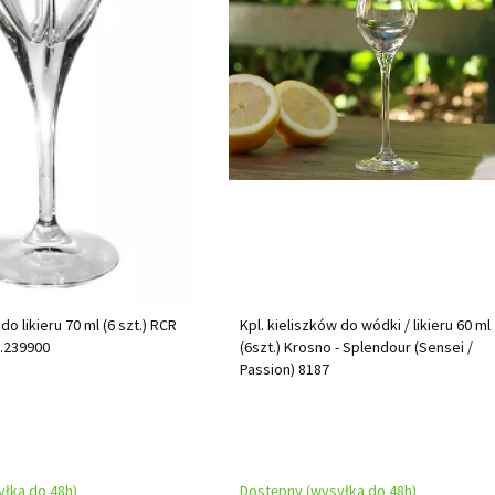
do likieru 70 ml (6 szt.) RCR
Kpl. kieliszków do wódki / likieru 60 ml
U.239900
(6szt.) Krosno - Splendour (Sensei /
Passion) 8187
łka do 48h)
Dostępny (wysyłka do 48h)