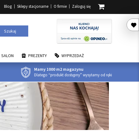
Blog
Sklepy stacjonarne
O firmie
Zaloguj się
Szukaj
SALON
PREZENTY
WYPRZEDAŻ
Mamy 1000 m2 magazynu
Dlatego “produkt dostępny” wysyłamy od ręki