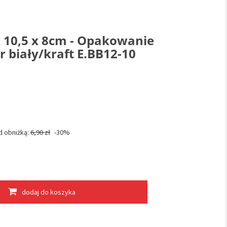
x 10,5 x 8cm - Opakowanie
er biały/kraft E.BB12-10
d obniżką:
6,90 zł
-30%
dodaj do koszyka