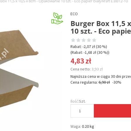
Box 11,5 x 10,5 x 8cm - Opakowanie 10 szt. - Eco papier biały/kraft E.BB12-10
ECO
Burger Box 11,5 
10 szt. - Eco papi
Rabat: -
2,07 zł
(30 %)
(Rabat: -
1,68 zł
(30 %)
)
4,83 zł
Cena netto:
3,93 zł
Najniższa cena w ciągu 30 dni prze
Cena regularna:
6,90 zł
-30%
Ilość:
Szt.
Waga:
0.20 kg