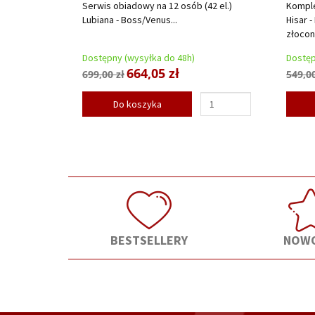
Serwis obiadowy na 12 osób (42 el.)
Komple
Lubiana - Boss/Venus...
Hisar -
złocone
Dostępny (wysyłka do 48h)
Dostęp
664,05 zł
699,00 zł
549,00
Do koszyka
BESTSELLERY
NOWO