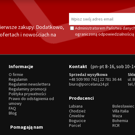
pierwsze zakupy. Dodatkowo,
Administratorem Państwa danych
fertach i nowościach na
ograniczoną odpowiedzialnością z
Informacje
Kontakt
(pn-pt 8-16, sob 10-1
O firmie
Sprzedaż wysyłkowa
Skl
Regulamin
+48 509 993 742
|
22 781 36 44
ul. 
Regulamin newslettera
biuro@porcelana24.pl
tel.
Regulaminy promocji
Polityka prywatności
Producenci
Prawo do odstąpienia od
umowy
Lubiana
Bolesławiec
FAQ
Chodzież
Villa Italia
Blog
Ćmielów
Waza
Bogucice
Bohemia
Porcel
RCR
Pomagają nam