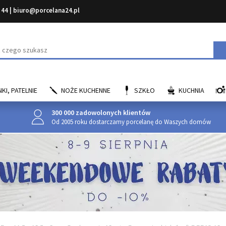
 44
|
biuro@porcelana24.pl
aj
KI, PATELNIE
NOŻE KUCHENNE
SZKŁO
KUCHNIA
300 000 zadowolonych klientów
Od 2005 roku dostarczamy porcelanę do Waszych domów