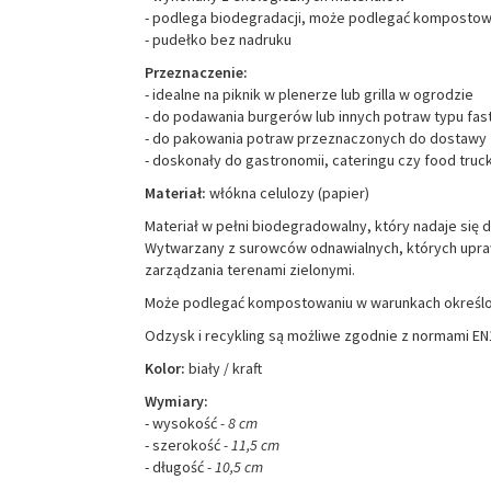
- podlega biodegradacji, może podlegać kompostow
- pudełko bez nadruku
Przeznaczenie:
- idealne na piknik w plenerze lub grilla w ogrodzie
- do podawania burgerów lub innych potraw typu fas
- do pakowania potraw przeznaczonych do dostawy
- doskonały do gastronomii, cateringu czy food tru
Materiał:
włókna celulozy (papier)
Materiał w pełni biodegradowalny, który nadaje si
Wytwarzany z surowców odnawialnych, których upr
zarządzania terenami zielonymi.
Może podlegać kompostowaniu w warunkach określon
Odzysk i recykling są możliwe zgodnie z normami EN
Kolor:
biały / kraft
Wymiary:
- wysokość
- 8 cm
- szerokość
- 11,5 cm
- długość
- 10,5 cm