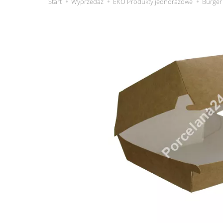
Start
Wyprzedaż
EKO Produkty jednorazowe
Burger 