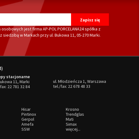
 osobowych jest firma AP-POL PORCELANA24 spółka z
 siedzibą w Markach przy ul. Bukowa 11, 05-270 Marki.
4)
epy stacjonarne
ul. Młodzieńcza 1, Warszawa
Bukowa 11, Marki
tel./fax:
22 678 48 33
/fax:
22 781 32 84
Hisar
Krosno
Pintinox
Trendglas
Gerpol
Mati
Amefa
Simax
SSW
więcej...