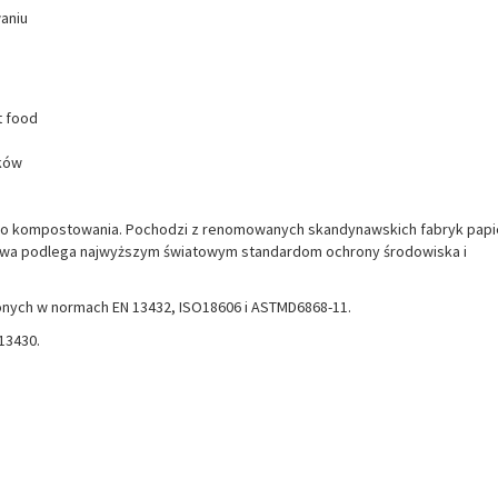
aniu
t food
cków
ę do kompostowania. Pochodzi z renomowanych skandynawskich fabryk papi
awa podlega najwyższym światowym standardom ochrony środowiska i
ych w normach EN 13432, ISO18606 i ASTMD6868-11.
13430.