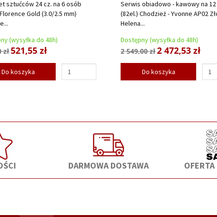
t sztućców 24 cz. na 6 osób
Serwis obiadowo - kawowy na 12
 Florence Gold (3.0/2.5 mm)
(82el.) Chodzież - Yvonne AP02 Zł
...
Helena...
ny (wysyłka do 48h)
Dostępny (wysyłka do 48h)
521,55 zł
2 472,53 zł
 zł
2 549,00 zł
Do koszyka
Do koszyka
ŚCI
DARMOWA DOSTAWA
OFERTA