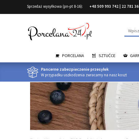
Sprzedaż wysyłkowa (pn-pt 8-16):
+48 509 993 742
|
22 781 36
Wyszuk
PORCELANA
SZTUĆCE
GARN
Pancerne zabezpieczenie przesyłek
W przypadku uszkodzenia zwracamy na nasz koszt