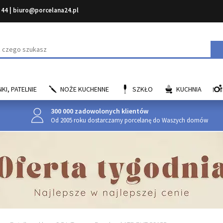
 44
|
biuro@porcelana24.pl
aj
KI, PATELNIE
NOŻE KUCHENNE
SZKŁO
KUCHNIA
300 000 zadowolonych klientów
Od 2005 roku dostarczamy porcelanę do Waszych domów