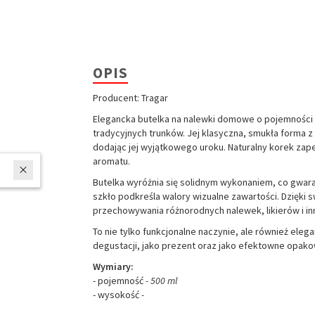
OPIS
Producent: Tragar
Elegancka butelka na nalewki domowe o pojemności 50
tradycyjnych trunków. Jej klasyczna, smukła forma z
dodając jej wyjątkowego uroku. Naturalny korek zap
aromatu.
W ostatnich 7 dniach produktem interesują się
3
osoby.
Butelka wyróżnia się solidnym wykonaniem, co gwara
szkło podkreśla walory wizualne zawartości. Dzięki
przechowywania różnorodnych nalewek, likierów i i
To nie tylko funkcjonalne naczynie, ale również eleg
degustacji, jako prezent oraz jako efektowne opako
Wymiary:
- pojemność
- 500 ml
- wysokość
-