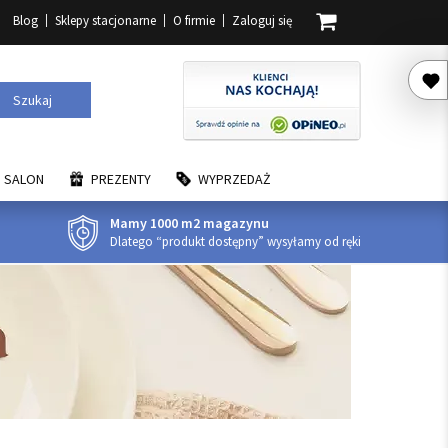
Blog
Sklepy stacjonarne
O firmie
Zaloguj się
Szukaj
SALON
PREZENTY
WYPRZEDAŻ
Mamy 1000 m2 magazynu
Dlatego “produkt dostępny” wysyłamy od ręki