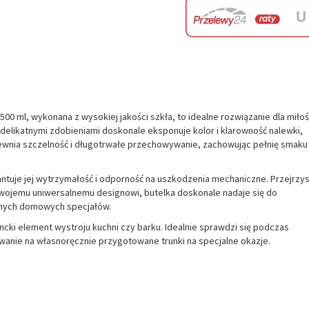
0 ml, wykonana z wysokiej jakości szkła, to idealne rozwiązanie dla miło
 delikatnymi zdobieniami doskonale eksponuje kolor i klarowność nalewki,
ewnia szczelność i długotrwałe przechowywanie, zachowując pełnię smaku 
ntuje jej wytrzymałość i odporność na uszkodzenia mechaniczne. Przejrzy
 swojemu uniwersalnemu designowi, butelka doskonale nadaje się do
nnych domowych specjałów.
ancki element wystroju kuchni czy barku. Idealnie sprawdzi się podczas
wanie na własnoręcznie przygotowane trunki na specjalne okazje.