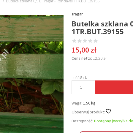
i
Butelka szklana 0,5 L Tragar - Rondavel 1TR.BUT.39155
Tragar
Butelka szklana 0
1TR.BUT.39155
15,00 zł
Cena netto:
12,20 zł
Ilość:
Szt.
Waga:
1.50 kg
Obserwuj produkt:
Dostępność:
Dostępny (wysyłka do