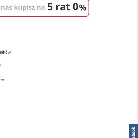
śników
i
ste