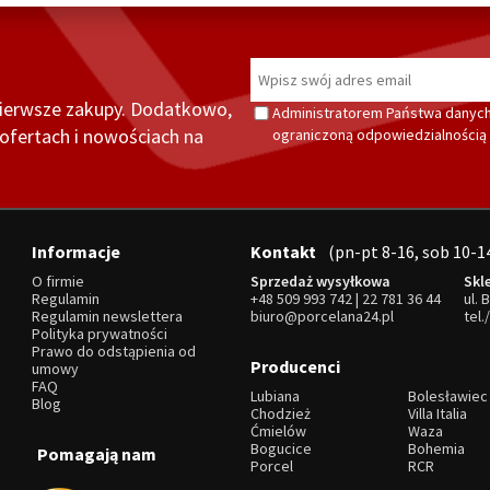
pierwsze zakupy. Dodatkowo,
Administratorem Państwa danych
fertach i nowościach na
ograniczoną odpowiedzialnością z
Informacje
Kontakt
(pn-pt 8-16, sob 10-1
O firmie
Sprzedaż wysyłkowa
Skl
Regulamin
+48 509 993 742
|
22 781 36 44
ul. 
Regulamin newslettera
biuro@porcelana24.pl
tel.
Polityka prywatności
Prawo do odstąpienia od
Producenci
umowy
FAQ
Lubiana
Bolesławiec
Blog
Chodzież
Villa Italia
Ćmielów
Waza
Bogucice
Bohemia
Pomagają nam
Porcel
RCR