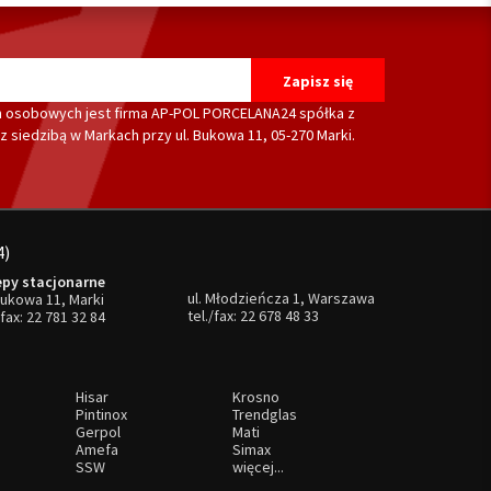
 osobowych jest firma AP-POL PORCELANA24 spółka z
 siedzibą w Markach przy ul. Bukowa 11, 05-270 Marki.
4)
epy stacjonarne
ul. Młodzieńcza 1, Warszawa
Bukowa 11, Marki
tel./fax:
22 678 48 33
/fax:
22 781 32 84
Hisar
Krosno
Pintinox
Trendglas
Gerpol
Mati
Amefa
Simax
SSW
więcej...