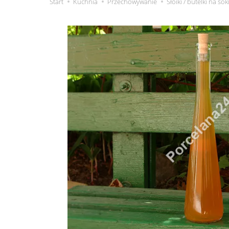
Start
Kuchnia
Przechowywanie
Słoiki / butelki na sok