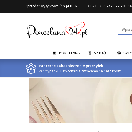
Sprzedaż wysyłkowa (pn-pt 8-16):
+48 509 993 742
|
22 781 36
Wyszuk
PORCELANA
SZTUĆCE
GARN
Pancerne zabezpieczenie przesyłek
W przypadku uszkodzenia zwracamy na nasz koszt