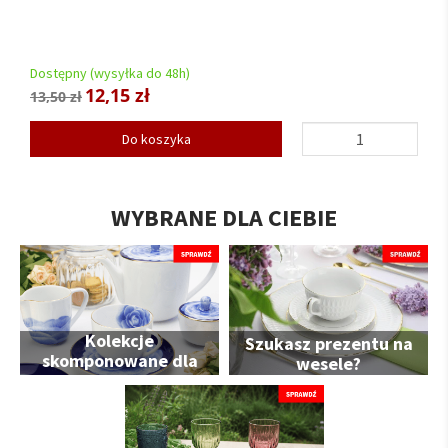
Dostępny (wysyłka do 48h)
12,15 zł
13,50 zł
Do koszyka
WYBRANE DLA CIEBIE
Kolekcje
Szukasz prezentu na
skomponowane dla
wesele?
Ciebie