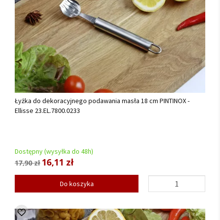
Łyżka do dekoracyjnego podawania masła 18 cm PINTINOX -
Ellisse 23.EL.7800.0233
Dostępny (wysyłka do 48h)
16,11 zł
17,90 zł
Do koszyka