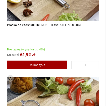
Praska do czosnku PINTINOX - Ellisse 23.EL.7800.0868
Dostępny (wysyłka do 48h)
61,92 zł
68,80 zł
Do koszyka