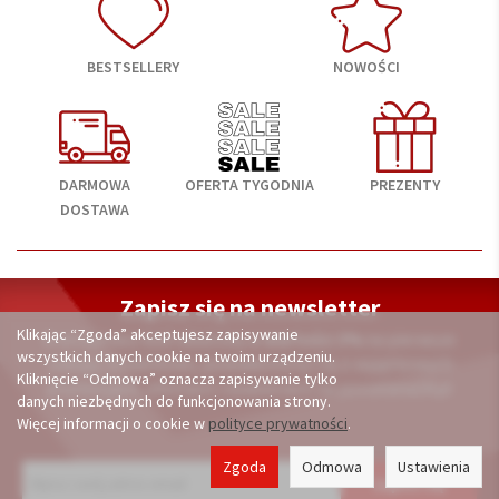
BESTSELLERY
NOWOŚCI
DARMOWA
OFERTA TYGODNIA
PREZENTY
DOSTAWA
Zapisz się na newsletter
Klikając “Zgoda” akceptujesz zapisywanie
A otrzymasz kod rabatowy
o wartości 3%
na pierwsze
wszystkich danych cookie na twoim urządzeniu.
zakupy. Dodatkowo, powiadomimy Cię o wyjątkowych
Kliknięcie “Odmowa” oznacza zapisywanie tylko
promocjach, ofertach i nowościach na porcelana24.pl
danych niezbędnych do funkcjonowania strony.
Więcej informacji o cookie w
polityce prywatności
.
Zgoda
Odmowa
Ustawienia