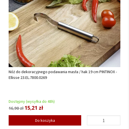
Nóż do dekoracyjnego podawania masła / hak 19 cm PINTINOX -
Ellisse 23.EL.7800.0269
Dostępny (wysyłka do 48h)
15,21 zł
16,90 zł
Do koszyka