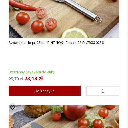
Szpatułka do jaj 25 cm PINTINOX - Ellisse 23.EL.7800.0256
Dostępny (wysyłka do 48h)
23,13 zł
25,70 zł
Do koszyka