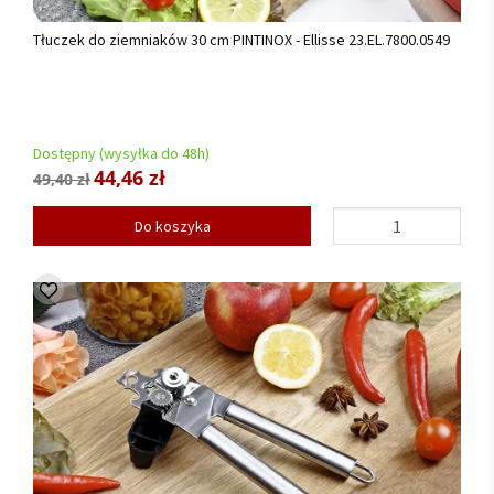
Tłuczek do ziemniaków 30 cm PINTINOX - Ellisse 23.EL.7800.0549
Dostępny (wysyłka do 48h)
44,46 zł
49,40 zł
Do koszyka