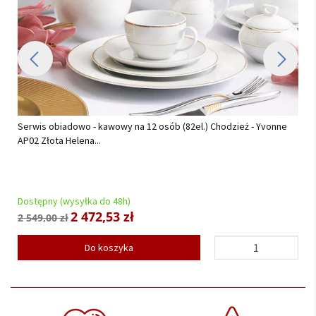
Serwis obiadowy na 12 osób (42el.) Chodzież - City AP03 Sonata
Platynowa...
Dostępny (wysyłka do 48h)
1 319,55 zł
1 389,00 zł
Do koszyka