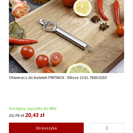
Otwieracz do butelek PINTINOX - Ellisse 23.EL.7800.0255
Dostępny (wysyłka do 48h)
20,43 zł
22,70 zł
Do koszyka