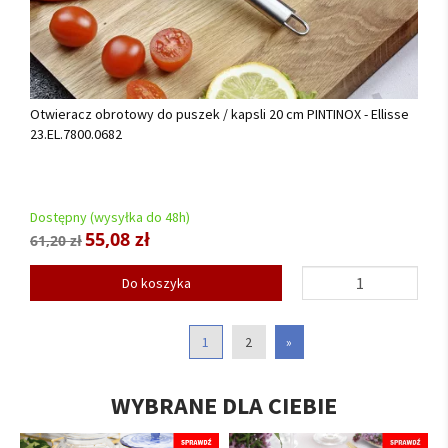
Otwieracz obrotowy do puszek / kapsli 20 cm PINTINOX - Ellisse
23.EL.7800.0682
Dostępny (wysyłka do 48h)
55,08 zł
61,20 zł
Do koszyka
1
2
»
WYBRANE DLA CIEBIE