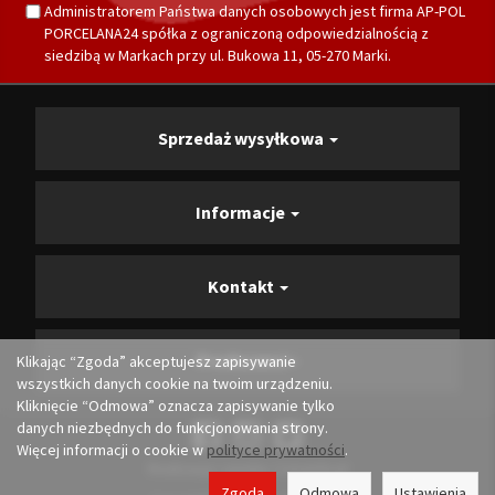
Administratorem Państwa danych osobowych jest firma AP-POL
PORCELANA24 spółka z ograniczoną odpowiedzialnością z
siedzibą w Markach przy ul. Bukowa 11, 05-270 Marki.
Sprzedaż wysyłkowa
Informacje
Kontakt
Producenci
Klikając “Zgoda” akceptujesz zapisywanie
wszystkich danych cookie na twoim urządzeniu.
Kliknięcie “Odmowa” oznacza zapisywanie tylko
danych niezbędnych do funkcjonowania strony.
Więcej informacji o cookie w
polityce prywatności
.
Realizacja i opieka:
Convertis.pl
Zgoda
Odmowa
Ustawienia