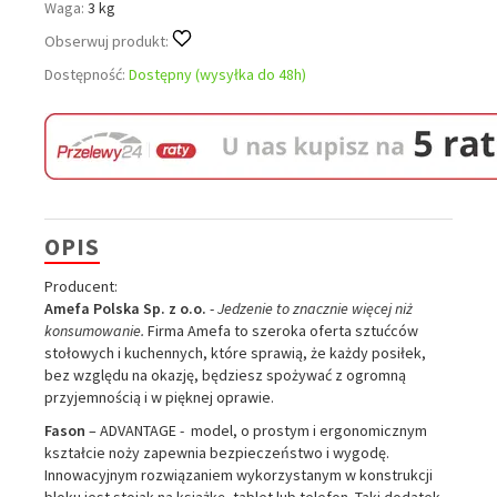
Waga:
3 kg
Obserwuj produkt:
Dostępność:
Dostępny (wysyłka do 48h)
OPIS
Producent:
Amefa Polska Sp. z o.o.
-
Jedzenie to znacznie więcej niż
konsumowanie.
Firma Amefa to szeroka oferta sztućców
stołowych i kuchennych, które sprawią, że każdy posiłek,
bez względu na okazję, będziesz spożywać z ogromną
przyjemnością i w pięknej oprawie.
Fason
– ADVANTAGE - model, o prostym i ergonomicznym
kształcie noży zapewnia bezpieczeństwo i wygodę.
Innowacyjnym rozwiązaniem wykorzystanym w konstrukcji
bloku jest stojak na książkę, tablet lub telefon. Taki dodatek