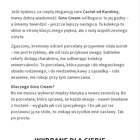
Jeśli tęsknisz za ciepłą elegancją serii
Castel od Karoliny
,
mamy dobrą wiadomość:
Gino Cream
od Bogucic to jej godny –
a śmiemy twierdzić – jeszcze lepszy następca. Ta kolekcja to
ukłon w stronę klasycznego piękna, ale z nutą współczesnego
sznytu.
Zgaszony, kremowy odcień porcelany przyjemnie otula wzrok
– nie jest krzykliwy, ale od razu przykuwa uwagę. Subtelne
reliefy dodają charakteru, nie odbierając kolekcji
uniwersalności. To porcelana, która pasuje i do eleganckiego
obiadu rodzinnego, i do niedzielnej kawy z sąsiadką – robi
wrażenie, nie robiąc przy tym zamieszania.
Dlaczego Gino Cream?
Bo nie musisz wybierać między klasyką a nowoczesnością. Bo
to porcelana, która sprawia, że każda okazja – nawet śniadanie
z tostami – wygląda jak coś specjalnego. I bo jak już raz
postawisz ją na stole, to znikają wszystkie inne zastawy. Tak
po prostu.