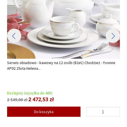
Komplet sztućców 24 cz. na 6 osób Hisar - Florence Gold (3.0/2.5
mm) złocone...
Dostępny (wysyłka do 48h)
521,55 zł
549,00 zł
Do koszyka