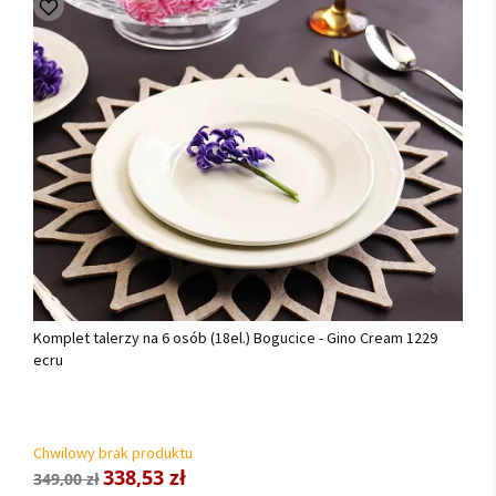
Komplet talerzy na 6 osób (18el.) Bogucice - Gino Cream 1229
ecru
Chwilowy brak produktu
338,53 zł
349,00 zł