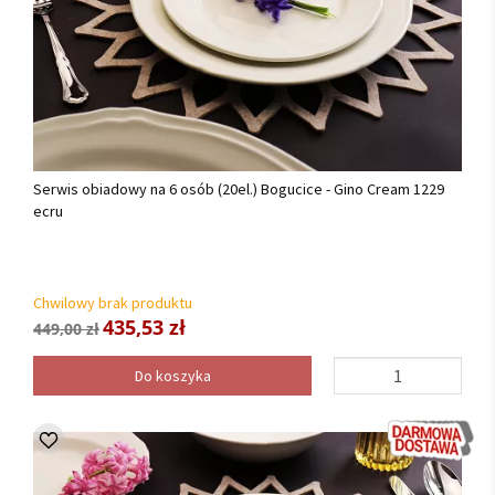
Serwis obiadowy na 6 osób (20el.) Bogucice - Gino Cream 1229
ecru
Chwilowy brak produktu
435,53 zł
449,00 zł
Do koszyka