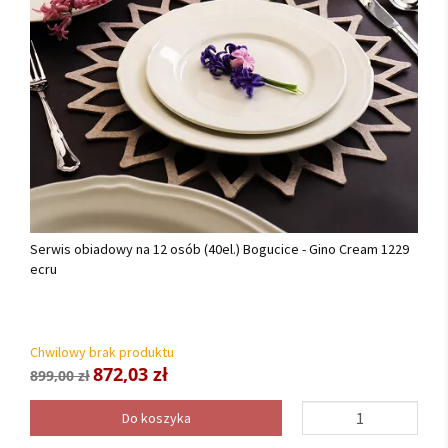
Serwis obiadowy na 12 osób (40el.) Bogucice - Gino Cream 1229
ecru
Chwilowy brak produktu
872,03 zł
899,00 zł
Do koszyka