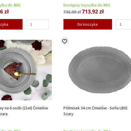
łka do 48h)
Dostępny (wysyłka do 48h)
6 zł
713,92 zł
736,00 zł
szyka
Do koszyka
y na 6 osób (21el) Ćmielów
Półmisek 34 cm Ćmielów - Sofia LB01
Szara
Szary