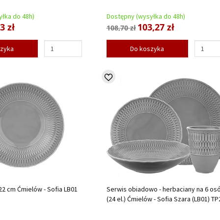
łka do 48h)
Dostępny (wysyłka do 48h)
3 zł
103,27 zł
108,70 zł
szyka
Do koszyka
 22 cm Ćmielów - Sofia LB01
Serwis obiadowo - herbaciany na 6 os
(24 el.) Ćmielów - Sofia Szara (LB01) TP