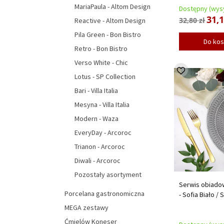
MariaPaula - Altom Design
Dostępny (wysy
31,1
32,80 zł
Reactive - Altom Design
Pila Green - Bon Bistro
Do ko
Retro - Bon Bistro
Verso White - Chic
Lotus - SP Collection
Bari - Villa Italia
Mesyna - Villa Italia
Modern - Waza
EveryDay - Arcoroc
Trianon - Arcoroc
Diwali - Arcoroc
Pozostały asortyment
Serwis obiadow
Porcelana gastronomiczna
- Sofia Biało / 
MEGA zestawy
Ćmielów Koneser