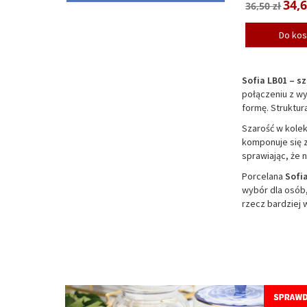
34,6
36,50 zł
Do ko
Sofia LB01 – s
połączeniu z wy
formę. Struktur
Szarość w kolek
komponuje się z
sprawiając, że
Porcelana
Sofi
wybór dla osób,
rzecz bardziej w