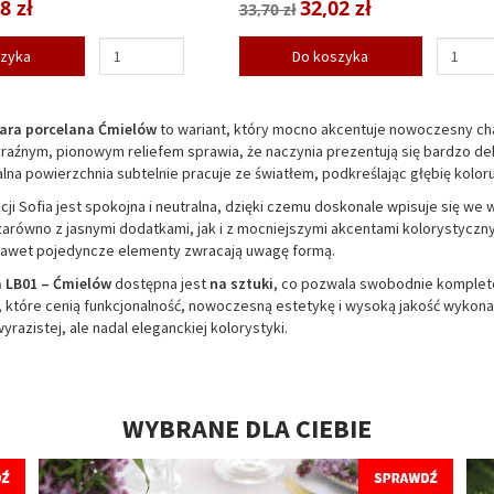
8 zł
32,02 zł
33,70 zł
szyka
Do koszyka
zara porcelana Ćmielów
to wariant, który mocno akcentuje nowoczesny cha
raźnym, pionowym reliefem sprawia, że naczynia prezentują się bardzo de
alna powierzchnia subtelnie pracuje ze światłem, podkreślając głębię koloru
cji Sofia jest spokojna i neutralna, dzięki czemu doskonale wpisuje się we 
arówno z jasnymi dodatkami, jak i z mocniejszymi akcentami kolorystyczny
 nawet pojedyncze elementy zwracają uwagę formą.
a LB01 – Ćmielów
dostępna jest
na sztuki
, co pozwala swobodnie komplet
 które cenią funkcjonalność, nowoczesną estetykę i wysoką jakość wykonani
yrazistej, ale nadal eleganckiej kolorystyki.
WYBRANE DLA CIEBIE