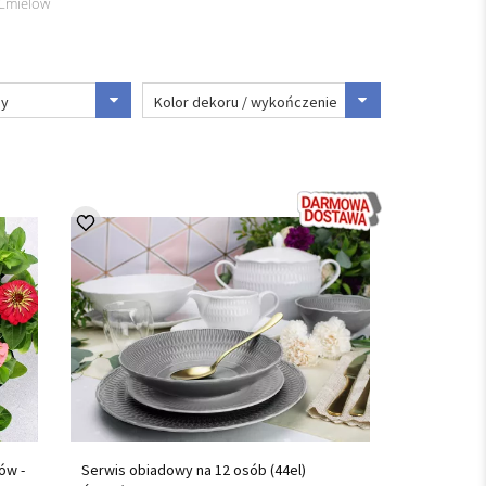
 Ćmielów
ny
Kolor dekoru / wykończenie
ów -
Serwis obiadowy na 12 osób (44el)