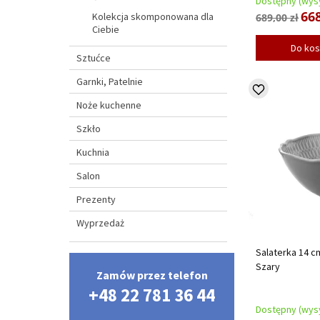
Dostępny (wysy
668
Kolekcja skomponowana dla
689,00 zł
Ciebie
Do ko
Sztućce
Garnki, Patelnie
Noże kuchenne
Szkło
Kuchnia
Salon
Prezenty
Wyprzedaż
Salaterka 14 c
Szary
Zamów przez telefon
+48 22 781 36 44
Dostępny (wysy