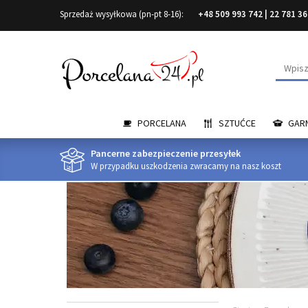
Sprzedaż wysyłkowa (pn-pt 8-16):
+48 509 993 742
|
22 781 36
Wyszuk
PORCELANA
SZTUĆCE
GARN
Pancerne zabezpieczenie przesyłek
W przypadku uszkodzenia zwracamy na nasz koszt