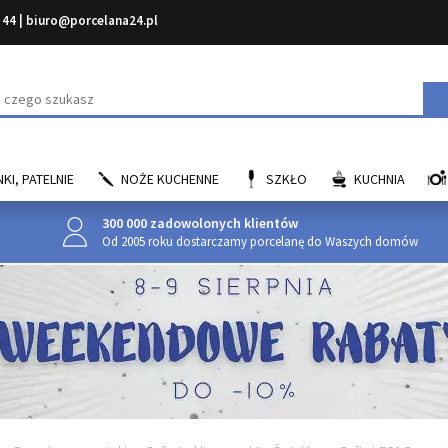
 44
|
biuro@porcelana24.pl
aj
KI, PATELNIE
NOŻE KUCHENNE
SZKŁO
KUCHNIA
300 000 zadowolonych klientów
Od 2005 roku dostarczamy porcelanę do Waszych domów