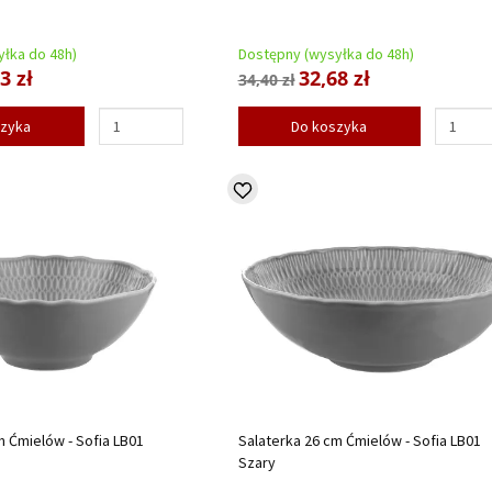
łka do 48h)
Dostępny (wysyłka do 48h)
3 zł
32,68 zł
34,40 zł
szyka
Do koszyka
m Ćmielów - Sofia LB01
Salaterka 26 cm Ćmielów - Sofia LB01
Szary