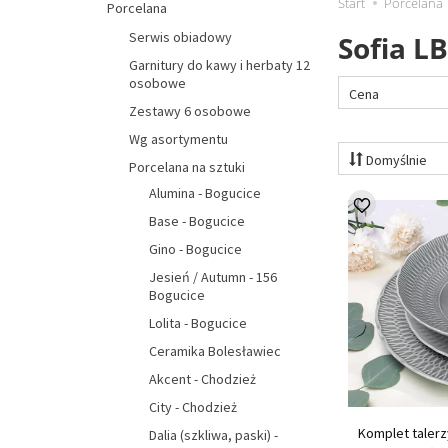
Start
Porcelana
Porcelana
Serwis obiadowy
Sofia L
Garnitury do kawy i herbaty 12
osobowe
Cena
Zestawy 6 osobowe
Wg asortymentu
Domyślnie
Porcelana na sztuki
Alumina - Bogucice
Base - Bogucice
Gino - Bogucice
Jesień / Autumn - 156
Bogucice
Lolita - Bogucice
Ceramika Bolesławiec
Akcent - Chodzież
City - Chodzież
Komplet talerz
Dalia (szkliwa, paski) -