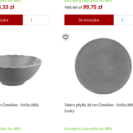
łka do 48h)
Dostępny (wysyłka do 48h)
,33 zł
99,75 zł
105,00 zł
szyka
Do koszyka
m Ćmielów - Sofia LB01
Talerz płytki 26 cm Ćmielów - Sofia LB0
Szary
łka do 48h)
Dostępny (wysyłka do 48h)