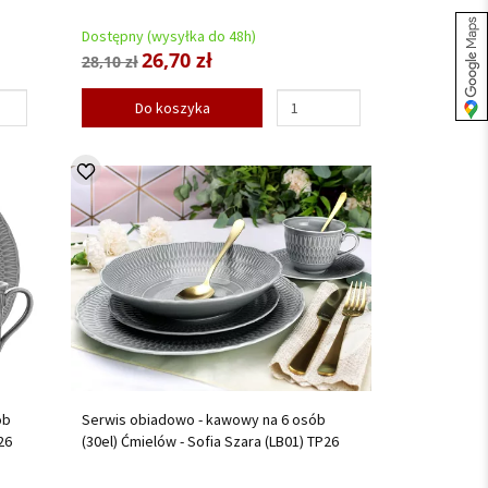
Dostępny (wysyłka do 48h)
26,70 zł
28,10 zł
Do koszyka
ób
Serwis obiadowo - kawowy na 6 osób
26
(30el) Ćmielów - Sofia Szara (LB01) TP26