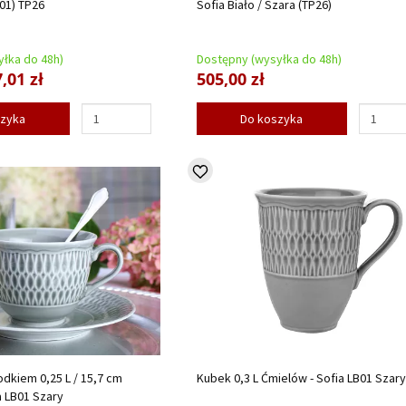
B01) TP26
Sofia Biało / Szara (TP26)
łka do 48h)
Dostępny (wysyłka do 48h)
,01 zł
505,00 zł
szyka
Do koszyka
odkiem 0,25 L / 15,7 cm
Kubek 0,3 L Ćmielów - Sofia LB01 Szary
a LB01 Szary