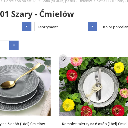
Porcelana na sztuki
Sofia (szkliwa, paski) - Ćmielów
Sofia LB01 Szary -
B01 Szary - Ćmielów
Asortyment
Kolor porcela
y na 6 osób (18el) Ćmielów -
Komplet talerzy na 6 osób (18el) Ćmiel