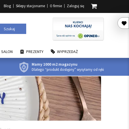
Blog
Sklepy stacjonarne
O firmie
Zaloguj się
Szukaj
SALON
PREZENTY
WYPRZEDAŻ
Mamy 1000 m2 magazynu
Dlatego “produkt dostępny” wysyłamy od ręki