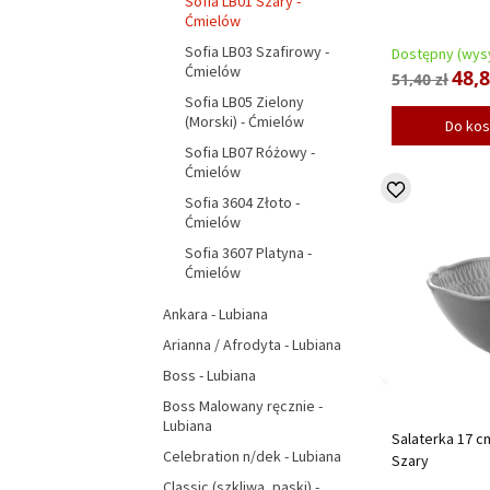
Sofia LB01 Szary -
Ćmielów
Sofia LB03 Szafirowy -
Dostępny (wysy
Ćmielów
48,8
51,40 zł
Sofia LB05 Zielony
(Morski) - Ćmielów
Do ko
Sofia LB07 Różowy -
Ćmielów
Sofia 3604 Złoto -
Ćmielów
Sofia 3607 Platyna -
Ćmielów
Ankara - Lubiana
Arianna / Afrodyta - Lubiana
Boss - Lubiana
Boss Malowany ręcznie -
Lubiana
Salaterka 17 c
Celebration n/dek - Lubiana
Szary
Classic (szkliwa, paski) -