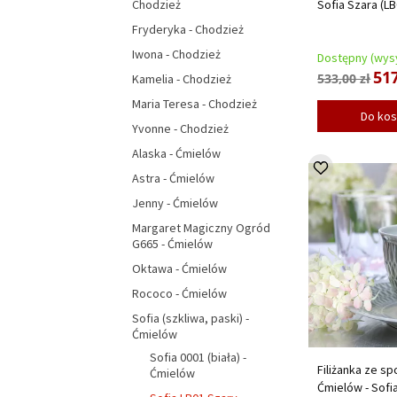
Sofia Szara (L
Chodzież
Fryderyka - Chodzież
Iwona - Chodzież
Dostępny (wysy
517
533,00 zł
Kamelia - Chodzież
Maria Teresa - Chodzież
Do ko
Yvonne - Chodzież
Alaska - Ćmielów
Astra - Ćmielów
Jenny - Ćmielów
Margaret Magiczny Ogród
G665 - Ćmielów
Oktawa - Ćmielów
Rococo - Ćmielów
Sofia (szkliwa, paski) -
Ćmielów
Sofia 0001 (biała) -
Filiżanka ze sp
Ćmielów
Ćmielów - Sofi