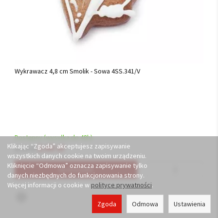
Wykrawacz 4,8 cm Smolik - Sowa 4SS.341/V
Dostępny (wysyłka do 48h)
Klikając “Zgoda” akceptujesz zapisywanie
2,43 zł
2,70 zł
wszystkich danych cookie na twoim urządzeniu.
Kliknięcie “Odmowa” oznacza zapisywanie tylko
Do koszyka
danych niezbędnych do funkcjonowania strony.
Więcej informacji o cookie w
polityce prywatności
.
Zgoda
Odmowa
Ustawienia