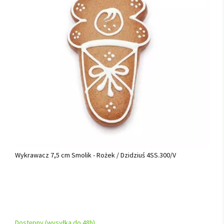
Wykrawacz 7,5 cm Smolik - Rożek / Dzidziuś 4SS.300/V
Dostępny (wysyłka do 48h)