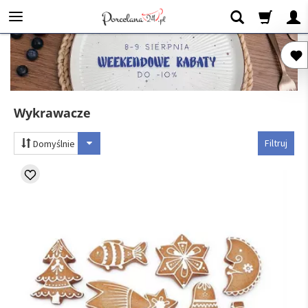
Wykrawacze
Filtruj
Domyślnie