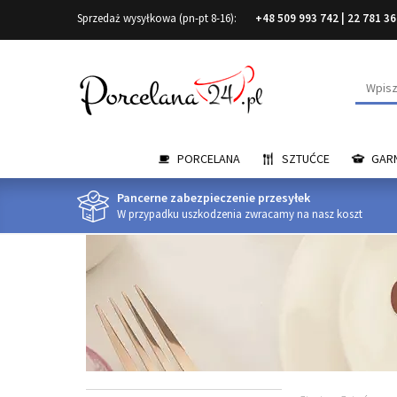
Sprzedaż wysyłkowa (pn-pt 8-16):
+48 509 993 742
|
22 781 36
Wyszuk
PORCELANA
SZTUĆCE
GARN
Pancerne zabezpieczenie przesyłek
W przypadku uszkodzenia zwracamy na nasz koszt