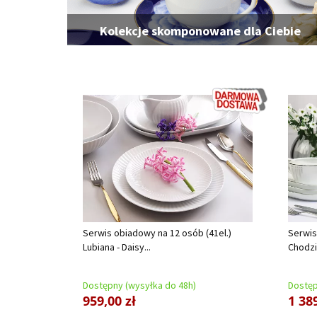
Kolekcje skomponowane dla Ciebie
Serwis obiadowy na 12 osób (41el.)
Serwis
Lubiana - Daisy...
Chodzi
Dostępny (wysyłka do 48h)
Dostęp
959,00 zł
1 389