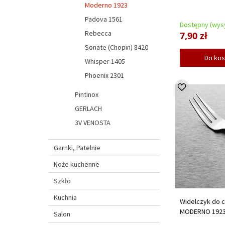
Moderno 1923
Padova 1561
Dostępny (wysy
Rebecca
7,90 zł
Sonate (Chopin) 8420
Do ko
Whisper 1405
Phoenix 2301
Pintinox
GERLACH
3V VENOSTA
Garnki, Patelnie
Noże kuchenne
Szkło
Kuchnia
Widelczyk do c
MODERNO 192
Salon