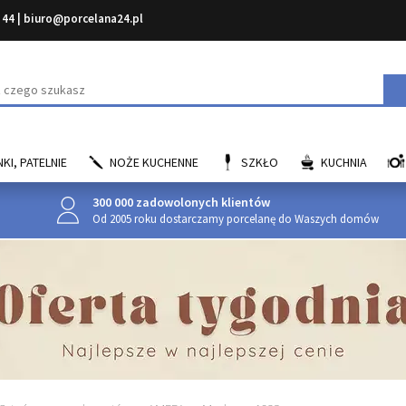
 44
|
biuro@porcelana24.pl
aj
KI, PATELNIE
NOŻE KUCHENNE
SZKŁO
KUCHNIA
300 000 zadowolonych klientów
Od 2005 roku dostarczamy porcelanę do Waszych domów