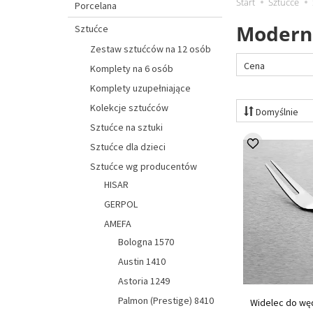
Start
Sztućce
Porcelana
Modern
Sztućce
Zestaw sztućców na 12 osób
Cena
Komplety na 6 osób
Komplety uzupełniające
Kolekcje sztućców
Domyślnie
Sztućce na sztuki
Sztućce dla dzieci
Sztućce wg producentów
HISAR
GERPOL
AMEFA
Bologna 1570
Austin 1410
Astoria 1249
Palmon (Prestige) 8410
Widelec do węd