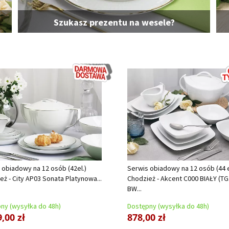
Szukasz prezentu na wesele?
 obiadowy na 12 osób (42el.)
Serwis obiadowy na 12 osób (44 e
eż - City AP03 Sonata Platynowa...
Chodzież - Akcent C000 BIAŁY (TG
BW...
ny (wysyłka do 48h)
Dostępny (wysyłka do 48h)
,00 zł
878,00 zł