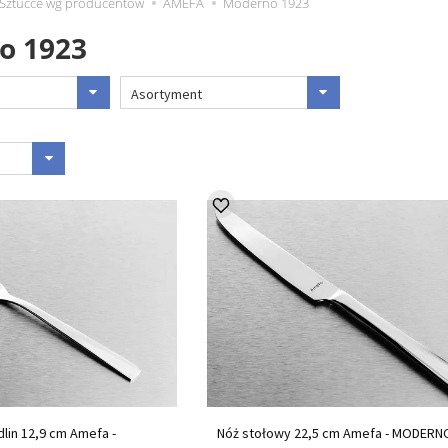
Sztućce wg producentów
AMEFA
Moderno 1923
o 1923
Asortyment
lin 12,9 cm Amefa -
Nóż stołowy 22,5 cm Amefa - MODERN