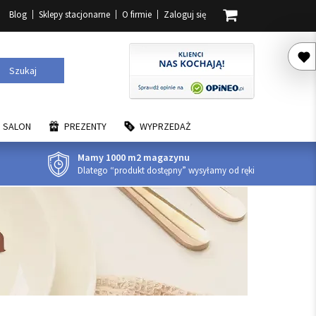
Blog
Sklepy stacjonarne
O firmie
Zaloguj się
Szukaj
SALON
PREZENTY
WYPRZEDAŻ
Mamy 1000 m2 magazynu
Dlatego “produkt dostępny” wysyłamy od ręki