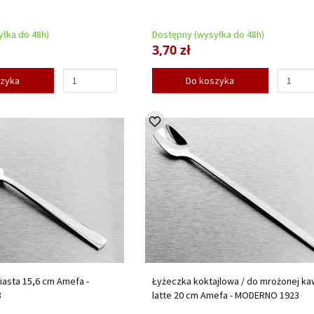
łka do 48h)
Dostępny (wysyłka do 48h)
3,70 zł
szyka
Do koszyka
iasta 15,6 cm Amefa -
Łyżeczka koktajlowa / do mrożonej ka
3
latte 20 cm Amefa - MODERNO 1923