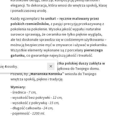
elegancji. To dekoracja, która wnosi do wnętrza spokój, klasę
i ponadczasową urodę.
Każdy egzemplarz
to unikat – ręcznie malowany przez
polskich rzemieślników
, z pasją i precyzją przekazywaną z
pokolenia na pokolenie. Wysoka jakość wypału i naturalne
surowce sprawiają, że ceramika nie tylko pięknie wygląda,
ale też doskonale sprawdza się w codziennym użytkowaniu –
można ją bezpiecznie myć w zmywarce i używać w piekarniku.
Wszystkie elementy wykonane są z porcelany
pierwszego
gatunku
, co gwarantuje najwyższą jakość i trwałość.
To nie tylko naczynie –
to cząstka polskiej duszy zaklęta w
W ostatnich 7 dniach produktem interesują się
4
osoby.
glinie.
Idealna na prezent, wyjątkowa do Twojego domu.
Pozwól, by
„Mariańska Koronka”
wniosła do Twojego
wnętrza spokój, piękno i tradycję.
Wymiary:
- średnica -
7 cm,
- wysokość bez pokrywki -
12 cm,
- wysokość z pokrywką -
15 cm,
- długość całkowita -
24 cm,
- pojemność -
1200 ml.