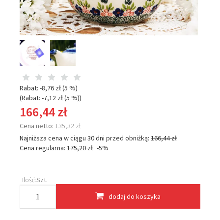
Rabat: -
8,76 zł
(5 %)
(Rabat: -
7,12 zł
(5 %)
)
166,44 zł
Cena netto:
135,32 zł
Najniższa cena w ciągu 30 dni przed obniżką:
166,44 zł
Cena regularna:
175,20 zł
-5%
Ilość:
Szt.
dodaj do koszyka