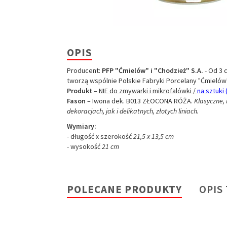
OPIS
Producent:
PFP "Ćmielów" i "Chodzież" S.A.
- Od 3 c
tworzą wspólnie Polskie Fabryki Porcelany "Ćmielów" 
Produkt
–
NIE
do zmywarki i mikrofalówki /
na sztuki (
Fason
– Iwona dek. B013 ZŁOCONA RÓŻA.
Klasyczne,
dekoracjach, jak i delikatnych, złotych liniach.
Wymiary:
- długość x szerokość
21,5 x 13,5 cm
- wysokość
21 cm
POLECANE PRODUKTY
OPIS