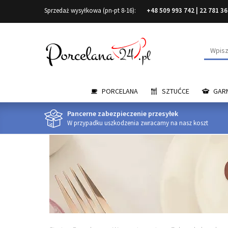
Sprzedaż wysyłkowa (pn-pt 8-16):
+48 509 993 742
|
22 781 36
Wyszuk
PORCELANA
SZTUĆCE
GARN
Pancerne zabezpieczenie przesyłek
W przypadku uszkodzenia zwracamy na nasz koszt