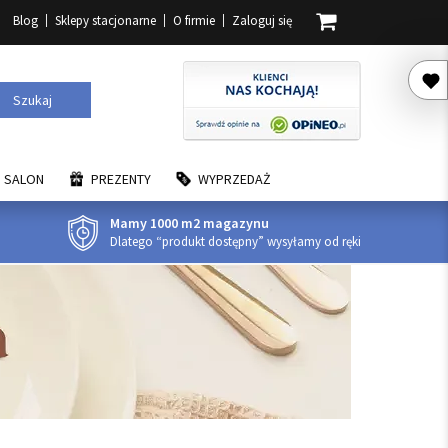
Blog
Sklepy stacjonarne
O firmie
Zaloguj się
Szukaj
SALON
PREZENTY
WYPRZEDAŻ
Mamy 1000 m2 magazynu
Dlatego “produkt dostępny” wysyłamy od ręki