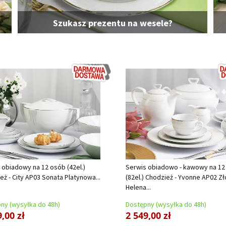
Szukasz prezentu na wesele?
 obiadowy na 12 osób (42el.)
Serwis obiadowo - kawowy na 12
eż - City AP03 Sonata Platynowa...
(82el.) Chodzież - Yvonne AP02 Zł
Helena...
ny (wysyłka do 48h)
Dostępny (wysyłka do 48h)
,00 zł
2 549,00 zł