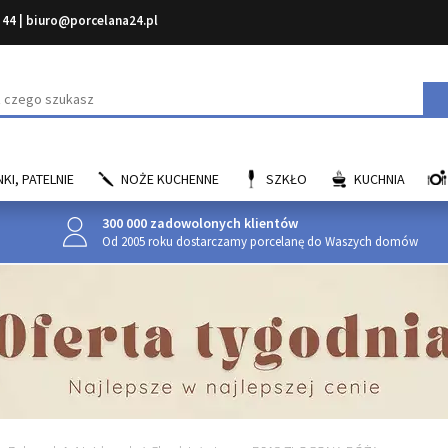
 44
|
biuro@porcelana24.pl
aj
KI, PATELNIE
NOŻE KUCHENNE
SZKŁO
KUCHNIA
300 000 zadowolonych klientów
Od 2005 roku dostarczamy porcelanę do Waszych domów