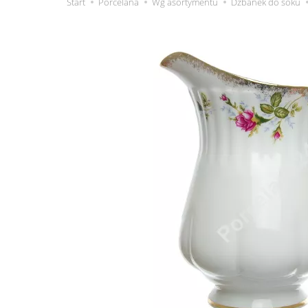
Start
Porcelana
Wg asortymentu
Dzbanek do soku