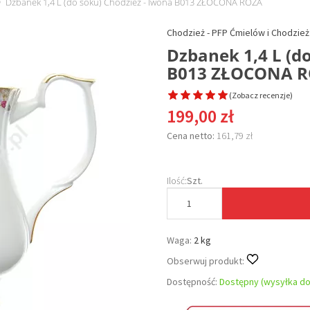
Dzbanek 1,4 L (do soku) Chodzież - Iwona B013 ZŁOCONA RÓŻA
Chodzież - PFP Ćmielów i Chodzież 
Dzbanek 1,4 L (d
B013 ZŁOCONA 
(
Zobacz recenzje
)
199,00 zł
Cena netto:
161,79 zł
Ilość:
Szt.
Waga:
2 kg
Obserwuj produkt:
Dostępność:
Dostępny (wysyłka do