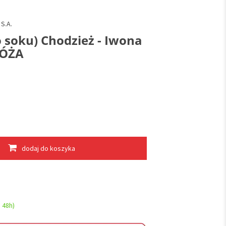
S.A.
o soku) Chodzież - Iwona
RÓŻA
dodaj do koszyka
 48h)