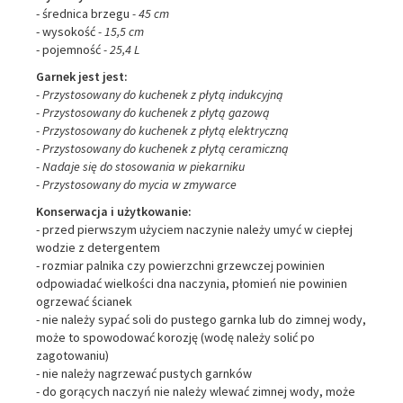
- średnica brzegu
- 45 cm
- wysokość
- 15,5 cm
- pojemność
- 25,4 L
Garnek jest jest:
-
Przystosowany do kuchenek z płytą
indukcyjną
- Przystosowany do kuchenek z płytą gazową
- Przystosowany do kuchenek z płytą
elektryczną
W ostatnich 7 dniach produktem interesuje się
5
osób.
- Przystosowany do kuchenek z płytą ceramiczną
- Nadaje się do stosowania w piekarniku
- Przystosowany do mycia w zmywarce
Konserwacja i użytkowanie:
- przed pierwszym użyciem naczynie należy umyć w ciepłej
wodzie z detergentem
- rozmiar palnika czy powierzchni grzewczej powinien
odpowiadać wielkości dna naczynia, płomień nie powinien
ogrzewać ścianek
- nie należy sypać soli do pustego garnka lub do zimnej wody,
może to spowodować korozję (wodę należy solić po
zagotowaniu)
- nie należy nagrzewać pustych garnków
- do gorących naczyń nie należy wlewać zimnej wody, może