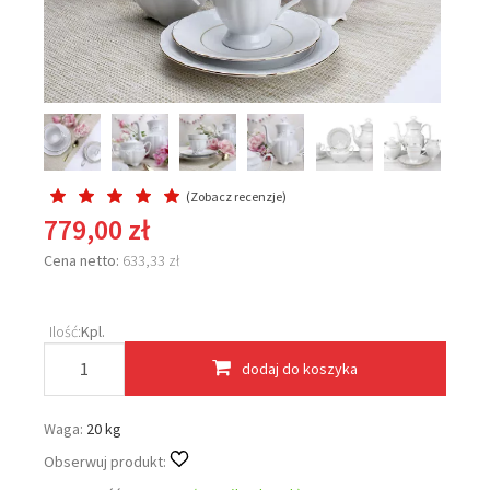
(
Zobacz recenzje
)
779,00 zł
Cena netto:
633,33 zł
Ilość:
Kpl.
dodaj do koszyka
Waga:
20 kg
Obserwuj produkt: