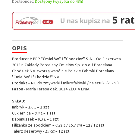
Dostępność:
Dostępny (wysyłka do 48h)
OPIS
Producent:
PFP "Ćmielów" i "Chodzież" S.A.
- Od 3 czerwca
2013 r. Zakłady Porcelany Ćmielów Sp. z o.o. i Porcelana
Chodzież S.A. tworzą wspólnie Polskie Fabryki Porcelany
"Ćmielów" i "Chodzież" S.A.
Produkt
–
NIE do zmywarki i mikrofalówki /
na sztuki (kliknij)
Fason
- Maria Teresa dek. B014 ZŁOTA LINIA
SKŁAD:
Imbryk –
1,6 L
–
1 szt
Cukiernica –
0,4 L
–
1 szt
Dzbanuszek –
0,3 L
–
1 szt
Filiżanka ze spodkiem –
0,21 L / 15,7 cm
–
12 / 12 szt
Talerz deserowy -
19 cm
–
12 szt