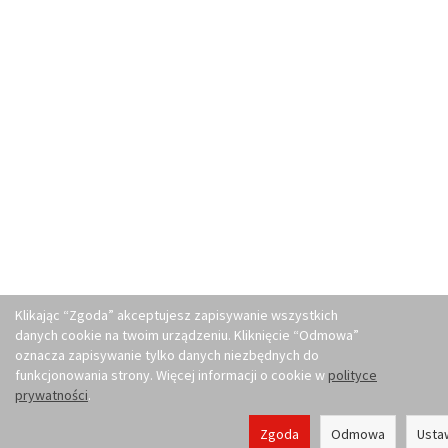
Klikając “Zgoda” akceptujesz zapisywanie wszystkich
danych cookie na twoim urządzeniu. Kliknięcie “Odmowa”
oznacza zapisywanie tylko danych niezbędnych do
funkcjonowania strony. Więcej informacji o cookie w
polityce
prywatności
.
Zgoda
Odmowa
Usta