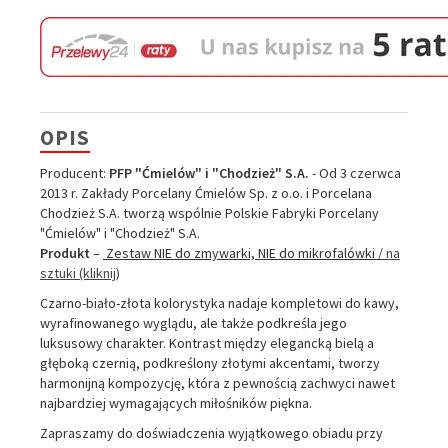
OPIS
Producent:
PFP "Ćmielów" i "Chodzież" S.A.
- Od 3 czerwca
2013 r. Zakłady Porcelany Ćmielów Sp. z o.o. i Porcelana
Chodzież S.A. tworzą wspólnie Polskie Fabryki Porcelany
"Ćmielów" i "Chodzież" S.A.
Produkt
–
Zestaw NIE do zmywarki, NIE do mikrofalówki /
na
sztuki (kliknij)
Czarno-biało-złota kolorystyka nadaje kompletowi do kawy,
wyrafinowanego wyglądu, ale także podkreśla jego
luksusowy charakter. Kontrast między elegancką bielą a
głęboką czernią, podkreślony złotymi akcentami, tworzy
harmonijną kompozycję, która z pewnością zachwyci nawet
najbardziej wymagających miłośników piękna.
Zapraszamy do doświadczenia wyjątkowego obiadu przy