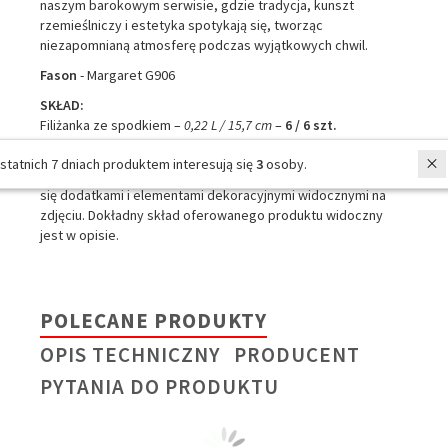
naszym barokowym serwisie, gdzie tradycja, kunszt
rzemieślniczy i estetyka spotykają się, tworząc
niezapomnianą atmosferę podczas wyjątkowych chwil.
Fason
- Margaret G906
SKŁAD:
Filiżanka ze spodkiem –
0,22 L / 15,7 cm
–
6 / 6 szt.
Talerz deserowy –
19 cm
–
6 szt.
W ostatnich 7 dniach produktem interesują się
3
osoby.
Zdjęcie poglądowe jest aranżowane i nie należy sugerować
się dodatkami i elementami dekoracyjnymi widocznymi na
zdjęciu. Dokładny skład oferowanego produktu widoczny
jest w opisie.
POLECANE PRODUKTY
OPIS TECHNICZNY
PRODUCENT
PYTANIA DO PRODUKTU