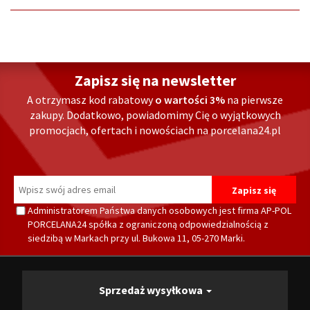
Zapisz się na newsletter
A otrzymasz kod rabatowy
o wartości 3%
na pierwsze
zakupy. Dodatkowo, powiadomimy Cię o wyjątkowych
promocjach, ofertach i nowościach na porcelana24.pl
Administratorem Państwa danych osobowych jest firma AP-POL
PORCELANA24 spółka z ograniczoną odpowiedzialnością z
siedzibą w Markach przy ul. Bukowa 11, 05-270 Marki.
Sprzedaż wysyłkowa