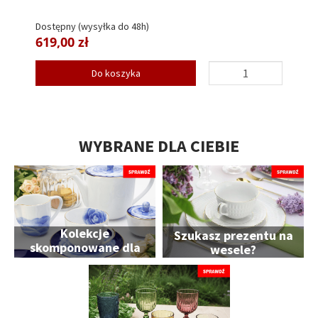
Dostępny (wysyłka do 48h)
619,00 zł
Do koszyka
WYBRANE DLA CIEBIE
Kolekcje
Szukasz prezentu na
skomponowane dla
wesele?
Ciebie