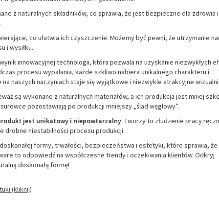
ne z naturalnych składników, co sprawia, że jest bezpieczne dla zdrowia i
.
wierające, co ułatwia ich czyszczenie. Możemy być pewni, że utrzymanie n
 i wysiłku.
wynik innowacyjnej technologii, która pozwala na uzyskanie niezwykłych 
dczas procesu wypalania, każde szkliwo nabiera unikalnego charakteru i
a naszych naczyniach staje się wyjątkowe i niezwykle atrakcyjne wizualni
aż są wykonane z naturalnych materiałów, a ich produkcja jest mniej szk
 surowce pozostawiają po produkcji mniejszy „ślad węglowy”.
produkt jest unikatowy i niepowtarzalny
. Tworzy to złudzenie pracy ręczn
e drobne niestabilności procesu produkcji.
oskonałej formy, trwałości, bezpieczeństwa i estetyki, które sprawia, że
eware to odpowiedź na współczesne trendy i oczekiwania klientów. Odkryj
uralną doskonałą formę!
uki (kliknij)