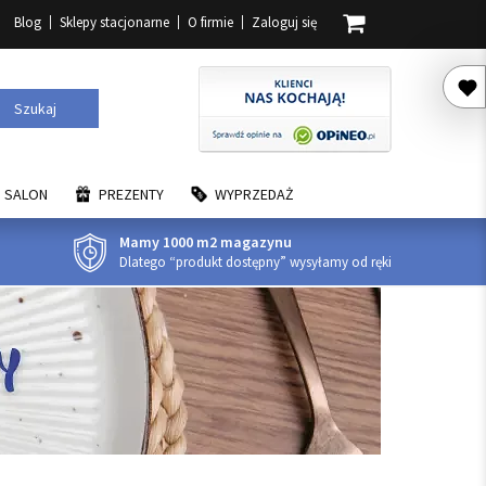
Blog
Sklepy stacjonarne
O firmie
Zaloguj się
Szukaj
SALON
PREZENTY
WYPRZEDAŻ
Mamy 1000 m2 magazynu
Dlatego “produkt dostępny” wysyłamy od ręki