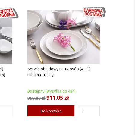
l)
Serwis obiadowy na 12 osób (41el.)
18)
Lubiana - Daisy...
Dostępny (wysyłka do 48h)
911,05 zł
959,00 zł
Do koszyka