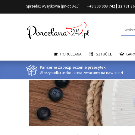
Sprzedaż wysyłkowa (pn-pt 8-16):
+48 509 993 742
|
22 781 36
Wyszuk
PORCELANA
SZTUĆCE
GARN
Pancerne zabezpieczenie przesyłek
W przypadku uszkodzenia zwracamy na nasz koszt