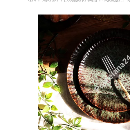
Start
Porcelana
Porcelana na sztuki
Stoneware - Lub