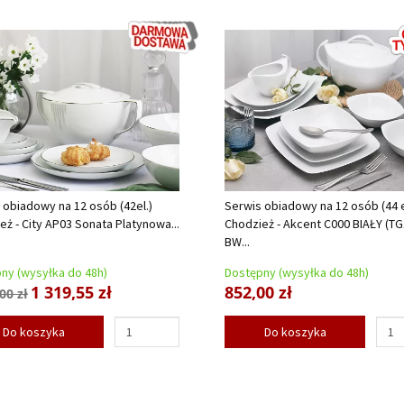
 obiadowy na 12 osób (42el.)
Serwis obiadowy na 12 osób (44 e
eż - City AP03 Sonata Platynowa...
Chodzież - Akcent C000 BIAŁY (TG
BW...
ny (wysyłka do 48h)
Dostępny (wysyłka do 48h)
1 319,55 zł
852,00 zł
00 zł
Do koszyka
Do koszyka