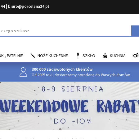
 44
|
biuro@porcelana24.pl
aj
KI, PATELNIE
NOŻE KUCHENNE
SZKŁO
KUCHNIA
300 000 zadowolonych klientów
Od 2005 roku dostarczamy porcelanę do Waszych domów