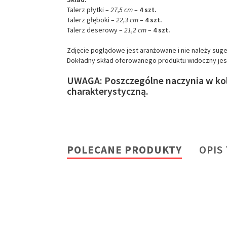
Talerz płytki –
27,5 cm
–
4 szt.
Talerz głęboki –
22,3
cm
–
4 szt.
Talerz deserowy –
21,2
cm
–
4 szt
.
Zdjęcie poglądowe jest aranżowane i nie należy sug
Dokładny skład oferowanego produktu widoczny jest
UWAGA: Poszczególne naczynia w kole
charakterystyczną.
POLECANE PRODUKTY
OPIS