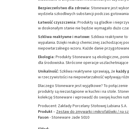
Bezpieczeństwo dla zdrowia:
Stoneware jest wykona
wydziela szkodliwych substancji podczas gotowania
Łatwość czyszczenia:
Produkty są gładkie i nieprzy
w doskonałym stanie nie będzie wymagało dużo czasu
Szkliwa reaktywne i matowe:
Szkliwa reaktywne to 
wypalania. Dzięki reakcji chemicznej zachodzącej po
niepowtarzalnego wzoru. Każde danie przygotowane n
Ekologia:
Produkty Stoneware są ekologiczne, poniew
dla środowiska. Skrócone operacje uszlachetniające
Unikalność:
Szkliwa reaktywne sprawiają, że
każdy 
w rzeczywistości na niepowtarzalność wpływają różn
Dlaczego Stoneware jest wyjątkowe? To połączenie d
produkty są niezastąpione w kuchni i na stole. Ston
kolekcję Stoneware i wprowadź do swojej kuchni nat
Producent: Zakłady Porcelany Stołowej Lubiana S.A.
Produkt
–
Zestaw
do zmywarki i mikrofalówki /
na szt
Fason
- Stoneware Jade S010
Skład: