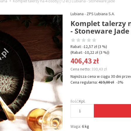
iana
Komplet talerzy na 4 osoby (12 el.) Lubiana - Stoneware Jade
Lubiana - ZPS Lubiana S.A.
Komplet talerzy n
- Stoneware Jade
Rabat: -
12,57 zł
(3 %)
(Rabat: -
10,22 zł
(3 %)
)
406,43 zł
Cena netto:
330,43 zł
Najniższa cena w ciągu 30 dni prze
Cena regularna:
419,00 zł
-3%
Ilość:
Kpl.
Waga:
6 kg