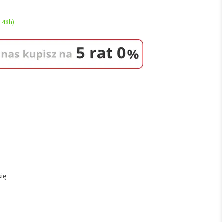
 48h)
się