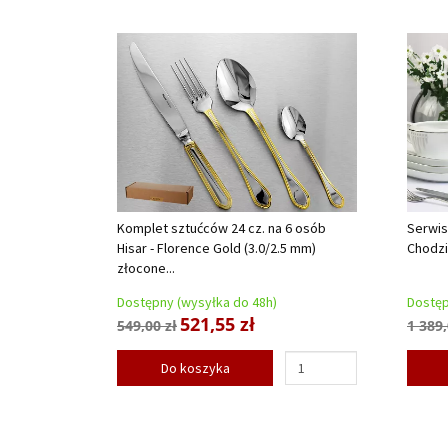
Komplet sztućców 24 cz. na 6 osób
Serwis
Hisar - Florence Gold (3.0/2.5 mm)
Chodzi
złocone...
Dostępny (wysyłka do 48h)
Dostęp
521,55 zł
549,00 zł
1 389,
Do koszyka