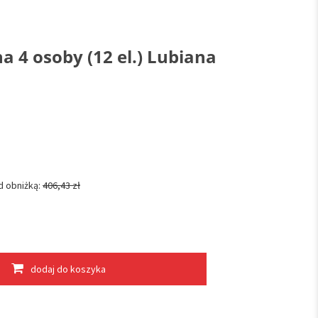
a 4 osoby (12 el.) Lubiana
d obniżką:
406,43 zł
dodaj do koszyka