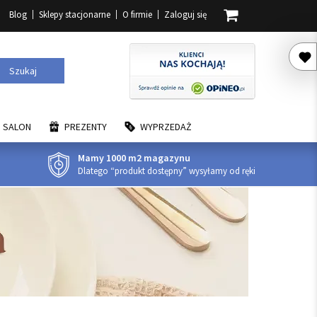
Blog
Sklepy stacjonarne
O firmie
Zaloguj się
Szukaj
SALON
PREZENTY
WYPRZEDAŻ
Mamy 1000 m2 magazynu
Dlatego “produkt dostępny” wysyłamy od ręki