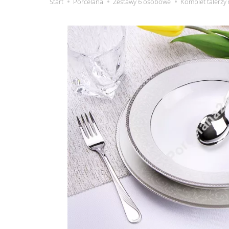
Start
Porcelana
Zestawy 6 osobowe
Komplet talerzy 