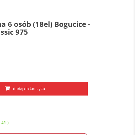
a 6 osób (18el) Bogucice -
ssic 975
dodaj do koszyka
 48h)