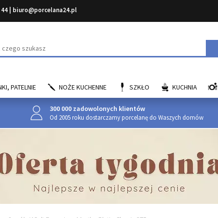
 44
|
biuro@porcelana24.pl
aj
KI, PATELNIE
NOŻE KUCHENNE
SZKŁO
KUCHNIA
300 000 zadowolonych klientów
Od 2005 roku dostarczamy porcelanę do Waszych domów