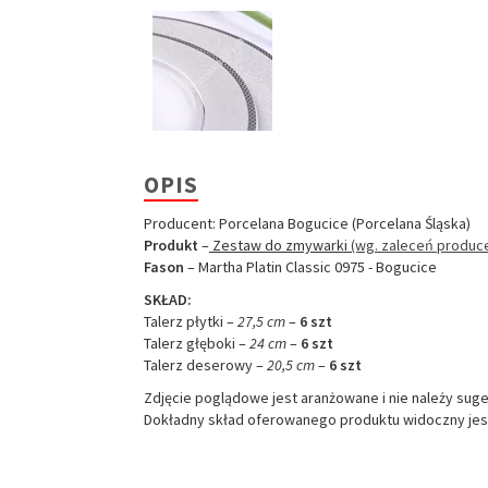
OPIS
Producent: Porcelana Bogucice (Porcelana Śląska)
Produkt
–
Zestaw do zmywarki
(wg. zaleceń produc
Fason
– Martha Platin Classic 0975 - Bogucice
SKŁAD:
Talerz płytki –
27,5 cm
–
6 szt
Talerz głęboki –
24 cm
–
6 szt
Talerz deserowy –
20,5 cm
–
6 szt
Zdjęcie poglądowe jest aranżowane i nie należy sug
Dokładny skład oferowanego produktu widoczny jest