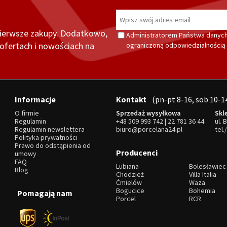
pierwsze zakupy. Dodatkowo,
Administratorem Państwa danych
fertach i nowościach na
ograniczoną odpowiedzialnością z
Informacje
Kontakt
(pn-pt 8-16, sob 10-1
O firmie
Sprzedaż wysyłkowa
Skl
Regulamin
+48 509 993 742
|
22 781 36 44
ul. 
Regulamin newslettera
biuro@porcelana24.pl
tel.
Polityka prywatności
Prawo do odstąpienia od
Producenci
umowy
FAQ
Lubiana
Bolesławiec
Blog
Chodzież
Villa Italia
Ćmielów
Waza
Bogucice
Bohemia
Pomagają nam
Porcel
RCR