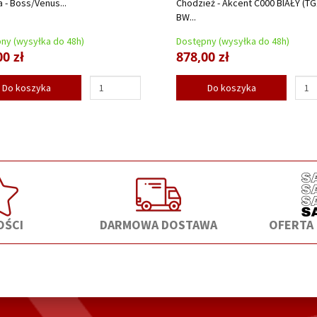
a - Boss/Venus...
Chodzież - Akcent C000 BIAŁY (TG
BW...
ny (wysyłka do 48h)
Dostępny (wysyłka do 48h)
00 zł
878,00 zł
Do koszyka
Do koszyka
ŚCI
DARMOWA DOSTAWA
OFERTA