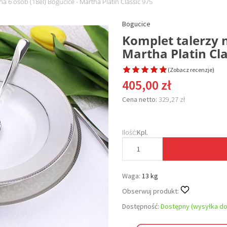
na 6 osób (18el) Bogucice - Martha Platin Classic 975
Bogucice
Komplet talerzy n
Martha Platin Cla
(
Zobacz recenzje
)
405,00 zł
Cena netto:
329,27 zł
Ilość:
Kpl.
Waga:
13 kg
Obserwuj produkt:
Dostępność:
Dostępny (wysyłka do