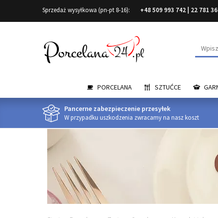
Sprzedaż wysyłkowa (pn-pt 8-16):
+48 509 993 742
|
22 781 36
Wyszuk
PORCELANA
SZTUĆCE
GARN
Pancerne zabezpieczenie przesyłek
W przypadku uszkodzenia zwracamy na nasz koszt