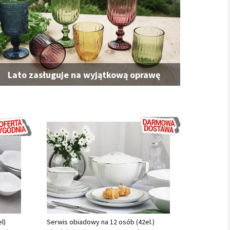
Lato zasługuje na wyjątkową oprawę
l)
Serwis obiadowy na 12 osób (42el.)