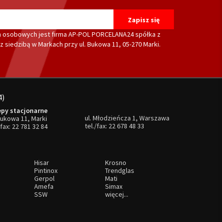
 osobowych jest firma AP-POL PORCELANA24 spółka z
 siedzibą w Markach przy ul. Bukowa 11, 05-270 Marki.
4)
epy stacjonarne
ul. Młodzieńcza 1, Warszawa
Bukowa 11, Marki
tel./fax:
22 678 48 33
/fax:
22 781 32 84
Hisar
Krosno
Pintinox
Trendglas
Gerpol
Mati
Amefa
Simax
SSW
więcej...