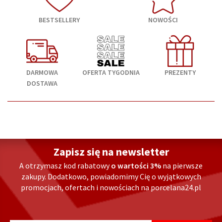
BESTSELLERY
NOWOŚCI
DARMOWA
OFERTA TYGODNIA
PREZENTY
DOSTAWA
Zapisz się na newsletter
A otrzymasz kod rabatowy
o wartości 3%
na pierwsze
zakupy. Dodatkowo, powiadomimy Cię o wyjątkowych
promocjach, ofertach i nowościach na porcelana24.pl