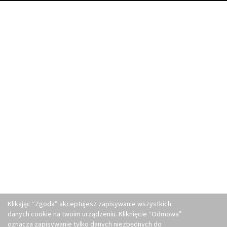
Klikając “Zgoda” akceptujesz zapisywanie wszystkich
danych cookie na twoim urządzeniu. Kliknięcie “Odmowa”
oznacza zapisywanie tylko danych niezbędnych do