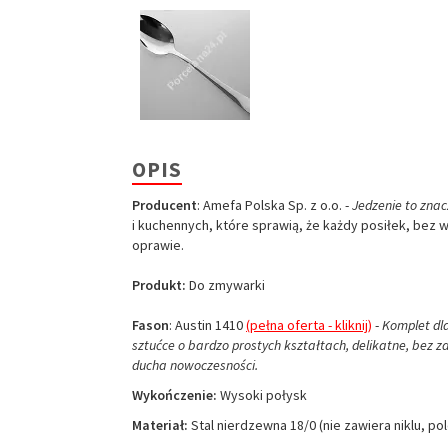
OPIS
Producent
: Amefa Polska Sp. z o.o. -
Jedzenie to znac
i kuchennych, które sprawią, że każdy posiłek, bez 
oprawie.
W ostatnich 7 dniach produktem interesują się
3
osoby.
Produkt:
Do zmywarki
Fason
: Austin 1410
(pełna oferta - kliknij)
-
Komplet dla
sztućce o bardzo prostych kształtach, delikatne, bez zd
ducha nowoczesności.
Wykończenie:
Wysoki połysk
Materiał:
Stal nierdzewna 18/0 (nie zawiera niklu, po