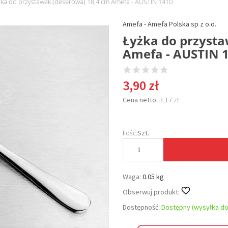
żka do przystawek (deserowa) 18,4 cm Amefa - AUSTIN 1410
Amefa - Amefa Polska sp z o.o.
Łyżka do przysta
Amefa - AUSTIN 
3,90 zł
Cena netto:
3,17 zł
Ilość:
Szt.
Waga:
0.05 kg
Obserwuj produkt:
Dostępność:
Dostępny (wysyłka do