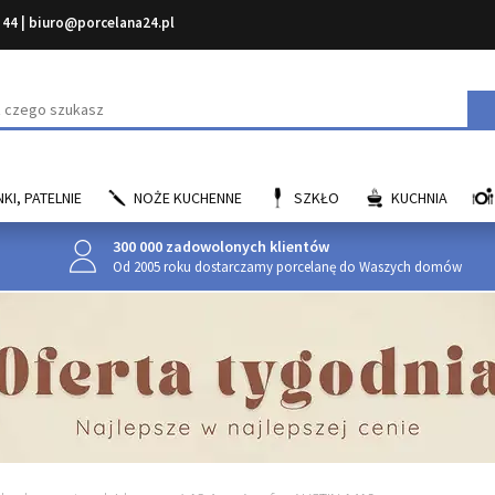
 44
|
biuro@porcelana24.pl
aj
KI, PATELNIE
NOŻE KUCHENNE
SZKŁO
KUCHNIA
300 000 zadowolonych klientów
Od 2005 roku dostarczamy porcelanę do Waszych domów