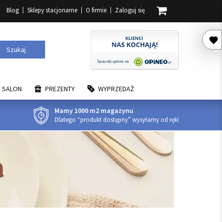
Blog
Sklepy stacjonarne
O firmie
Zaloguj się
Szukaj
SALON
PREZENTY
WYPRZEDAŻ
Mamy 1000 m2 magazynu
Dlatego “produkt dostępny” wysyłamy od ręki