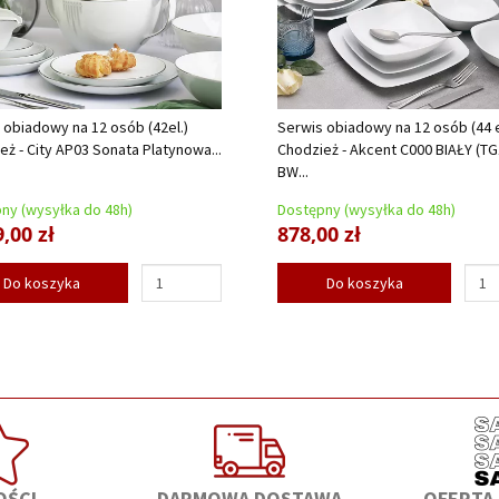
 obiadowy na 12 osób (42el.)
Serwis obiadowy na 12 osób (44 e
eż - City AP03 Sonata Platynowa...
Chodzież - Akcent C000 BIAŁY (TG
BW...
ny (wysyłka do 48h)
Dostępny (wysyłka do 48h)
,00 zł
878,00 zł
Do koszyka
Do koszyka
ŚCI
DARMOWA DOSTAWA
OFERTA