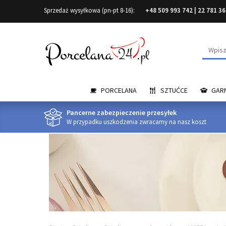
Sprzedaż wysyłkowa (pn-pt 8-16):
+48 509 993 742
|
22 781 36
Wyszuk
PORCELANA
SZTUĆCE
GARN
Pancerne zabezpieczenie przesyłek
W przypadku uszkodzenia zwracamy na nasz koszt