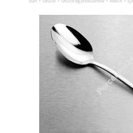
Start
Sztućce
Sztućce wg producentów
AMEFA
Ły