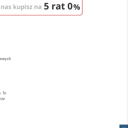
łowych
. To
rze