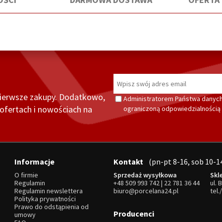
pierwsze zakupy. Dodatkowo,
Administratorem Państwa danych
fertach i nowościach na
ograniczoną odpowiedzialnością z
Informacje
Kontakt
(pn-pt 8-16, sob 10-1
O firmie
Sprzedaż wysyłkowa
Skl
Regulamin
+48 509 993 742
|
22 781 36 44
ul. 
Regulamin newslettera
biuro@porcelana24.pl
tel.
Polityka prywatności
Prawo do odstąpienia od
Producenci
umowy