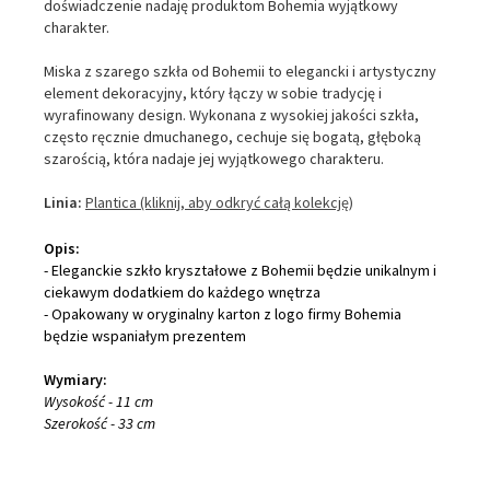
doświadczenie nadaję produktom Bohemia wyjątkowy
charakter.
Miska z szarego szkła od Bohemii to elegancki i artystyczny
element dekoracyjny, który łączy w sobie tradycję i
wyrafinowany design. Wykonana z wysokiej jakości szkła,
często ręcznie dmuchanego, cechuje się bogatą, głęboką
szarością, która nadaje jej wyjątkowego charakteru.
Linia:
Plantica
(kliknij, aby odkryć całą kolekcję)
statnich 7 dniach produktem interesuje się
6
osób.
Opis:
- Eleganckie szkło kryształowe z Bohemii będzie unikalnym i
ciekawym dodatkiem do każdego wnętrza
- Opakowany w oryginalny karton z logo firmy Bohemia
będzie wspaniałym prezentem
Wymiary:
Wysokość
- 11
cm
Szerokość
- 33 cm