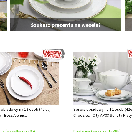
Szukasz prezentu na wesele?
 obiadowy na 12 osób (42 el.)
Serwis obiadowy na 12 osób (42el
a - Boss/Venus...
Chodzież - City AP03 Sonata Platy
ny (wysyłka do 48h)
Dostępny (wysyłka do 48h)