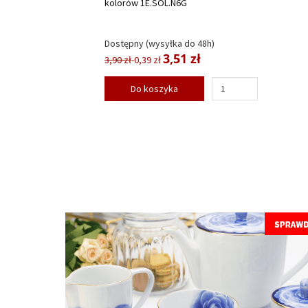
kolorów 1E.SOL.N6G
Dostępny (wysyłka do 48h)
3,51 zł
3,90 zł
-0,39 zł
Do koszyka