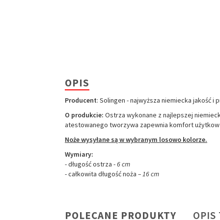
OPIS
Producent
: Solingen - najwyższa niemiecka jakość i 
W ostatnich 7 dniach produktem interesują się
3
osoby.
O produkcie:
Ostrza wykonane z najlepszej niemiecki
atestowanego tworzywa zapewnia komfort użytkowania
Noże wysyłane są w wybranym losowo kolorze.
Wymiary:
- długość ostrza -
6 cm
- całkowita długość noża
– 16 cm
POLECANE PRODUKTY
OPIS