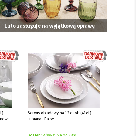
Lato zasługuje na wyjątkową oprawę
.)
Serwis obiadowy na 12 osób (41el.)
nowa...
Lubiana - Daisy...
Dostępny (wysyłka do 48h)