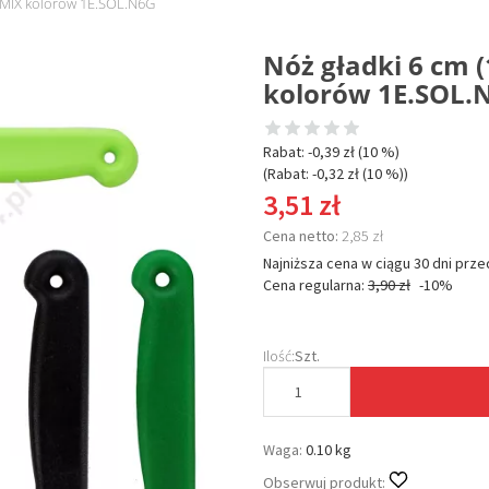
 - MIX kolorów 1E.SOL.N6G
Nóż gładki 6 cm (1
kolorów 1E.SOL.
Rabat: -
0,39 zł
(10 %)
(Rabat: -
0,32 zł
(10 %)
)
3,51 zł
Cena netto:
2,85 zł
Najniższa cena w ciągu 30 dni prze
Cena regularna:
3,90 zł
-10%
Ilość:
Szt.
Waga:
0.10 kg
Obserwuj produkt: