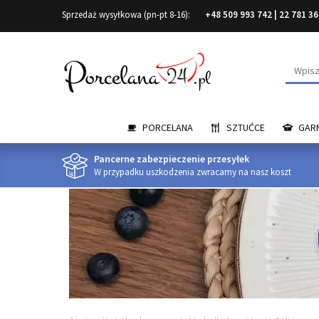
Sprzedaż wysyłkowa (pn-pt 8-16):
+48 509 993 742
|
22 781 36
Wyszuk
PORCELANA
SZTUĆCE
GARN
Pancerne zabezpieczenie przesyłek
W przypadku uszkodzenia zwracamy na nasz koszt