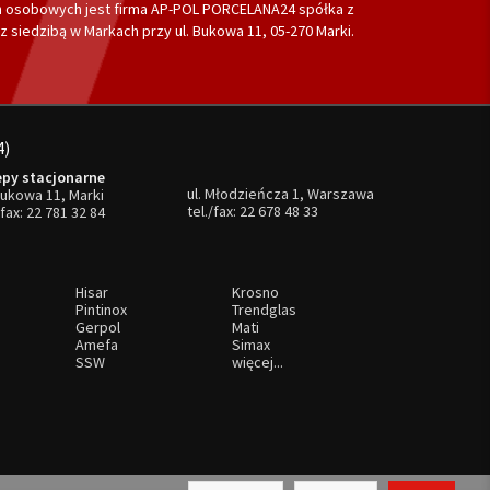
 osobowych jest firma AP-POL PORCELANA24 spółka z
 siedzibą w Markach przy ul. Bukowa 11, 05-270 Marki.
4)
epy stacjonarne
ul. Młodzieńcza 1, Warszawa
Bukowa 11, Marki
tel./fax:
22 678 48 33
/fax:
22 781 32 84
Hisar
Krosno
Pintinox
Trendglas
Gerpol
Mati
Amefa
Simax
SSW
więcej...