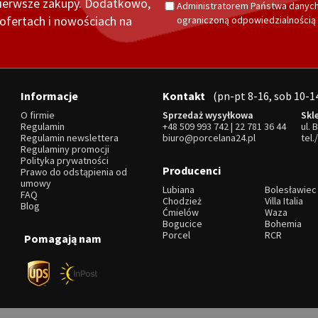
pierwsze zakupy. Dodatkowo,
Administratorem Państwa danych
fertach i nowościach na
ograniczoną odpowiedzialnością z
Informacje
Kontakt
(pn-pt 8-16, sob 10-1
O firmie
Sprzedaż wysyłkowa
Skl
Regulamin
+48 509 993 742
|
22 781 36 44
ul. 
Regulamin newslettera
biuro@porcelana24.pl
tel.
Regulaminy promocji
Polityka prywatności
Producenci
Prawo do odstąpienia od
umowy
Lubiana
Bolesławiec
FAQ
Chodzież
Villa Italia
Blog
Ćmielów
Waza
Bogucice
Bohemia
Porcel
RCR
Pomagają nam