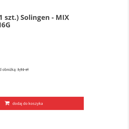
 szt.) Solingen - MIX
N6G
d obniżką:
3,51 zł
dodaj do koszyka