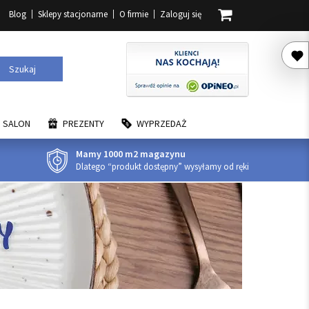
Blog
Sklepy stacjonarne
O firmie
Zaloguj się
Szukaj
SALON
PREZENTY
WYPRZEDAŻ
Mamy 1000 m2 magazynu
Dlatego “produkt dostępny” wysyłamy od ręki