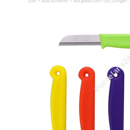
Start
Noże kuchenne
Nóż gładki 6 cm (1 szt.) Solingen