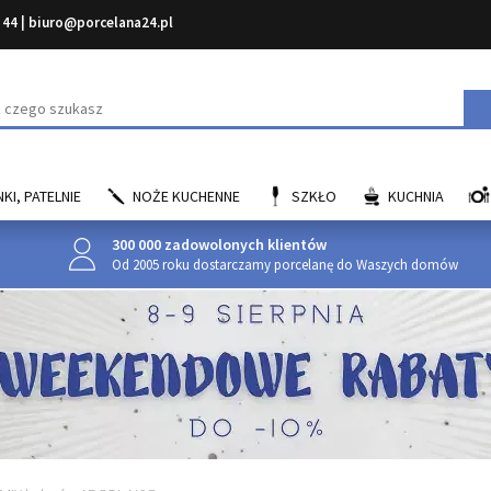
 44
|
biuro@porcelana24.pl
aj
KI, PATELNIE
NOŻE KUCHENNE
SZKŁO
KUCHNIA
300 000 zadowolonych klientów
Od 2005 roku dostarczamy porcelanę do Waszych domów