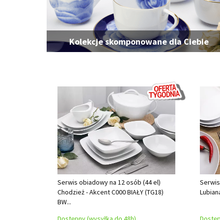
Kolekcje skomponowane dla Ciebie
Serwis obiadowy na 12 osób (44 el)
Serwis
Chodzież - Akcent C000 BIAŁY (TG18)
Lubian
BW...
Dostępny (wysyłka do 48h)
Dostęp