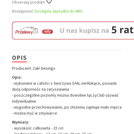
Obserwuj produkt:
Dostępność:
Dostępny (wysyłka do 48h)
OPIS
Producent: Zak! Desings
Opis:
- wykonane w całości z tworzywa SAN, nietłukące, posiada
dużą odpornośc na zarysowania
- poszczególne poziomy można dowolnie łączyć lub używać
indywidualnie
- wygodne przechowywanie, po złożeniu zajmuje mało mijsca
- można myć w zmywarce
Wymiary:
- wysokośc całkowita
- 35 cm
- średnica talerzy
- 13 cm, 16 cm, 20 cm, 26 cm