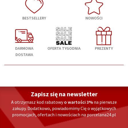
BESTSELLERY
NOWOŚCI
DARMOWA
OFERTA TYGODNIA
PREZENTY
DOSTAWA
Zapisz się na newsletter
A otrzymasz kod rabatowy
o wartości 3%
na pierwsze
zakupy. Dodatkowo, powiadomimy Cię o wyjątkowych
promocjach, ofertach i nowościach na porcelana24.pl