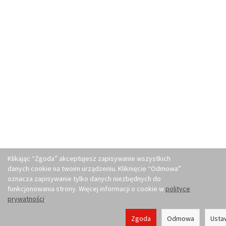
Klikając “Zgoda” akceptujesz zapisywanie wszystkich
danych cookie na twoim urządzeniu. Kliknięcie “Odmowa”
oznacza zapisywanie tylko danych niezbędnych do
funkcjonowania strony. Więcej informacji o cookie w
polityce
prywatności
.
Zgoda
Odmowa
Usta