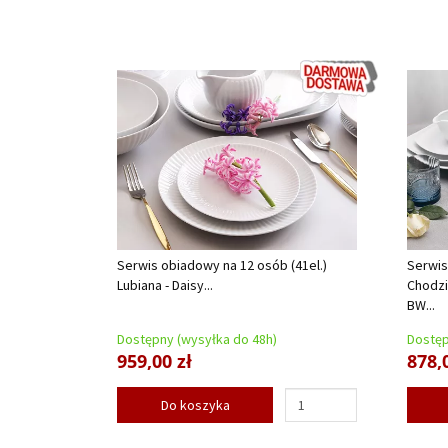
Serwis obiadowy na 12 osób (41el.)
Serwis
Lubiana - Daisy...
Chodzi
BW...
Dostępny (wysyłka do 48h)
Dostęp
959,00 zł
878,
Do koszyka