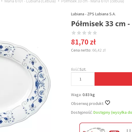
Maria 6101 - Lubiana (Cebula)
Półmisek 33 cm - Maria 6101 (cebula)
Lubiana - ZPS Lubiana S.A.
Półmisek 33 cm -
81,70 zł
Cena netto:
66,42 zł
Ilość:
Szt.
Waga:
0.83 kg
Obserwuj produkt:
Dostępność:
Dostępny (wysyłka do