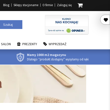
Blog
Sklepy stacjonarne
O firmie
Zaloguj się
Szukaj
SALON
PREZENTY
WYPRZEDAŻ
Mamy 1000 m2 magazynu
Dlatego “produkt dostępny” wysyłamy od ręki