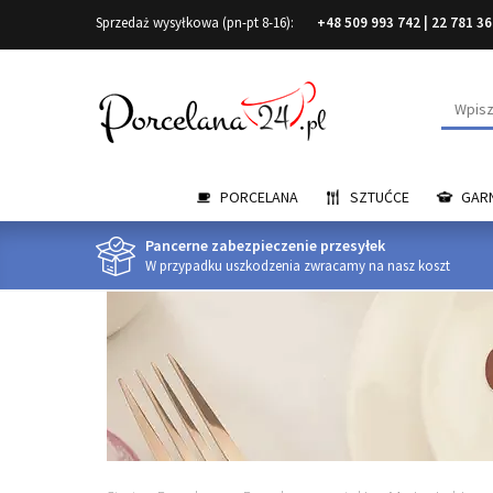
Sprzedaż wysyłkowa (pn-pt 8-16):
+48 509 993 742
|
22 781 36
Wyszuk
PORCELANA
SZTUĆCE
GARN
Pancerne zabezpieczenie przesyłek
W przypadku uszkodzenia zwracamy na nasz koszt