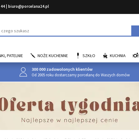
 44
|
biuro@porcelana24.pl
aj
KI, PATELNIE
NOŻE KUCHENNE
SZKŁO
KUCHNIA
300 000 zadowolonych klientów
Od 2005 roku dostarczamy porcelanę do Waszych domów