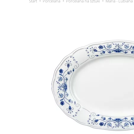
Start
Porcelana
Porcelana na sztuki
Maria - Lubiana