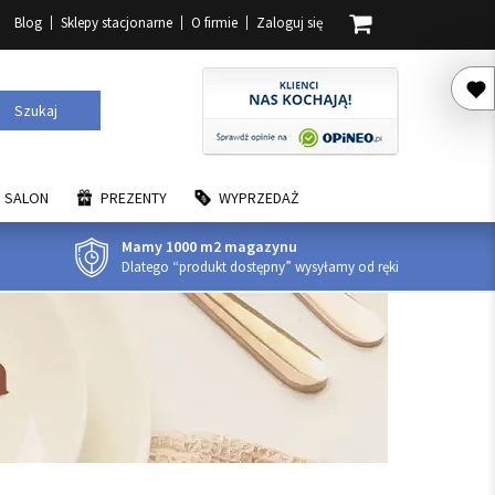
Blog
Sklepy stacjonarne
O firmie
Zaloguj się
Szukaj
SALON
PREZENTY
WYPRZEDAŻ
Mamy 1000 m2 magazynu
Dlatego “produkt dostępny” wysyłamy od ręki