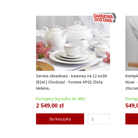
Serwis obiadowo - kawowy na 12 osób
Komple
(82el.) Chodzież - Yvonne AP02 Złota
Hisar -
Helena...
złocone
Dostępny (wysyłka do 48h)
Dostęp
2 549,00 zł
549,
Do koszyka