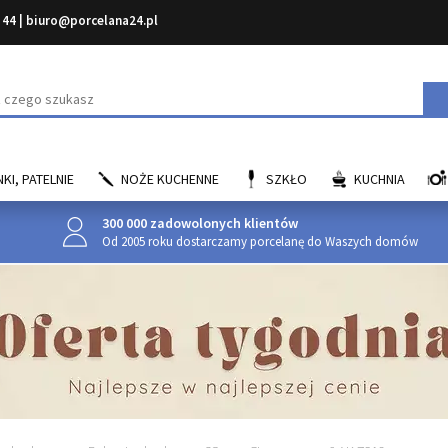
 44
|
biuro@porcelana24.pl
aj
KI, PATELNIE
NOŻE KUCHENNE
SZKŁO
KUCHNIA
300 000 zadowolonych klientów
Od 2005 roku dostarczamy porcelanę do Waszych domów