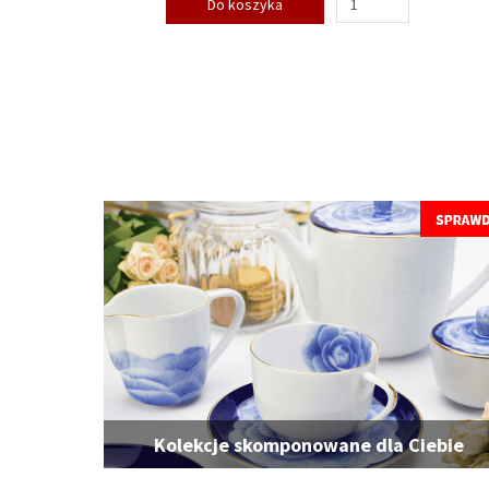
Do koszyka
Kolekcje skomponowane dla Ciebie