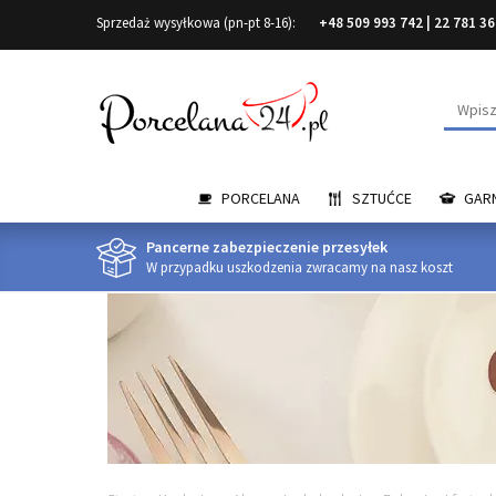
Sprzedaż wysyłkowa (pn-pt 8-16):
+48 509 993 742
|
22 781 36
Wyszuk
PORCELANA
SZTUĆCE
GARN
Pancerne zabezpieczenie przesyłek
W przypadku uszkodzenia zwracamy na nasz koszt