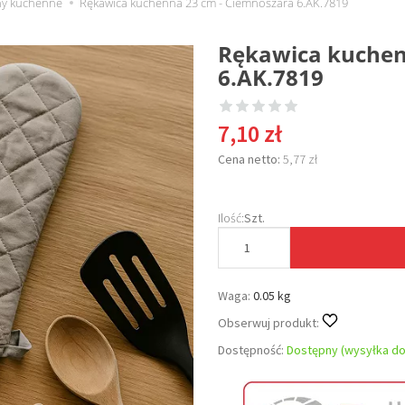
chy kuchenne
Rękawica kuchenna 23 cm - Ciemnoszara 6.AK.7819
Rękawica kuchen
6.AK.7819
7,10 zł
Cena netto:
5,77 zł
Ilość:
Szt.
Waga:
0.05 kg
Obserwuj produkt:
Dostępność:
Dostępny (wysyłka do