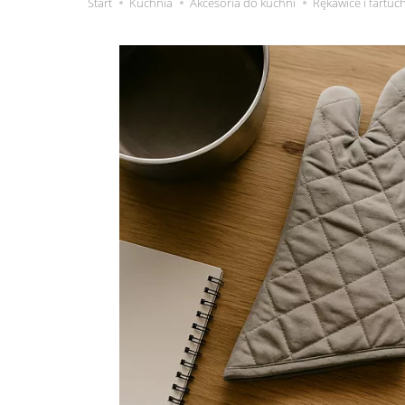
Start
Kuchnia
Akcesoria do kuchni
Rękawice i fartu