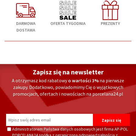
DARMOWA
OFERTA TYGODNIA
PREZENTY
DOSTAWA
Zapisz się na newsletter
A otrzymasz kod rabatowy
o wartości 3%
na pierwsze
zakupy. Dodatkowo, powiadomimy Cię o wyjątkowych
promocjach, ofertach i nowościach na porcelana24.pl
Administratorem Państwa danych osobowych jest firma AP-POL
PORCELANA24 spółka z ograniczoną odpowiedzialnością z