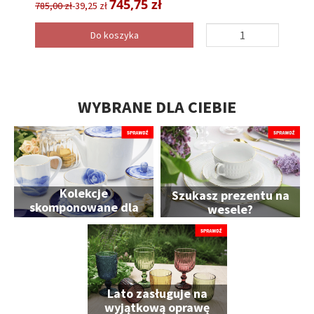
745,75 zł
785,00 zł
-39,25 zł
Do koszyka
WYBRANE DLA CIEBIE
Kolekcje
Szukasz prezentu na
skomponowane dla
wesele?
Ciebie
Lato zasługuje na
wyjątkową oprawę