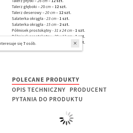
Talerz płytki –
26 cm
–
12 szt.
Talerz głęboki –
2
0
cm
–
12 szt.
Talerz deserowy
– 20 cm
–
12 szt.
Salaterka okrągła
- 23 cm -
1 szt.
Salaterka okrągła
- 15 cm
-
2 szt.
Półmisek prostokątny
- 31 x 24 cm
-
1 szt.
Półmisek prostokątny
- 29 x 13 cm
-
1 szt.
Półmisek prostokątny
- 24 x 13 cm
-
1 szt.
W ostatnich 7 dniach produktem interesuje się
7
osób.
POLECANE PRODUKTY
OPIS TECHNICZNY
PRODUCENT
PYTANIA DO PRODUKTU