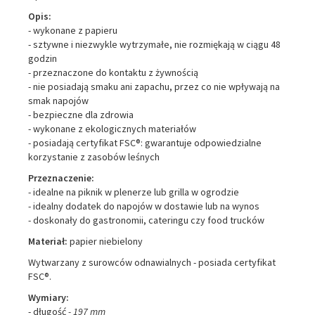
Opis:
- wykonane z papieru
- sztywne i niezwykle wytrzymałe, nie rozmiękają w ciągu 48
godzin
- przeznaczone do kontaktu z żywnością
- nie posiadają smaku ani zapachu, przez co nie wpływają na
smak napojów
- bezpieczne dla zdrowia
- wykonane z ekologicznych materiałów
- posiadają certyfikat FSC®: gwarantuje odpowiedzialne
korzystanie z zasobów leśnych
Przeznaczenie:
- idealne na piknik w plenerze lub grilla w ogrodzie
- idealny dodatek do napojów w dostawie lub na wynos
- doskonały do gastronomii, cateringu czy food trucków
Materiał:
papier niebielony
Wytwarzany z surowców odnawialnych - posiada certyfikat
FSC®.
Wymiary:
- długość
- 197 mm