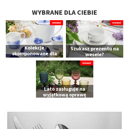
WYBRANE DLA CIEBIE
Kolekcje
Szukasz prezentu na
skomponowane dla
wesele?
Ciebie
Lato zasługuje na
wyjątkową oprawę