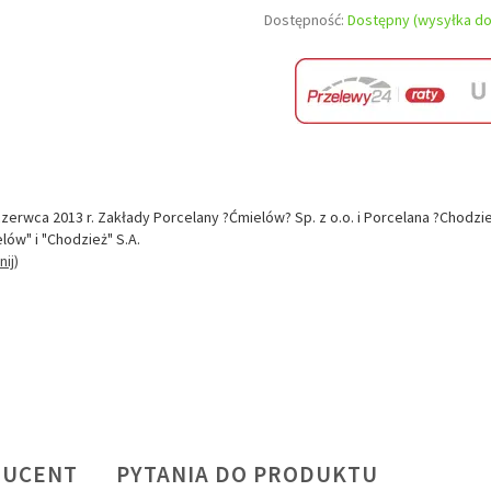
Dostępność:
Dostępny (wysyłka do
czerwca 2013 r. Zakłady Porcelany ?Ćmielów? Sp. z o.o. i Porcelana ?Chodzi
lów" i "Chodzież" S.A.
nij)
DUCENT
PYTANIA DO PRODUKTU