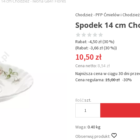
14 cm Chodzież - Iwona G841 Flores
Chodzież - PFP Ćmielów i Chodzież 
Spodek 14 cm Cho
Rabat: -
4,50 zł
(30 %)
(Rabat: -
3,66 zł
(30 %)
)
10,50 zł
Cena netto:
8,54 zł
Najniższa cena w ciągu 30 dni prze
Cena regularna:
15,00 zł
-30%
Ilość:
szt.
Waga:
0.40 kg
Obserwuj produkt: