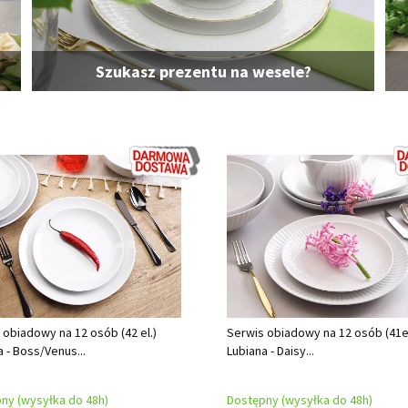
Szukasz prezentu na wesele?
 obiadowy na 12 osób (42 el.)
Serwis obiadowy na 12 osób (41el
a - Boss/Venus...
Lubiana - Daisy...
ny (wysyłka do 48h)
Dostępny (wysyłka do 48h)