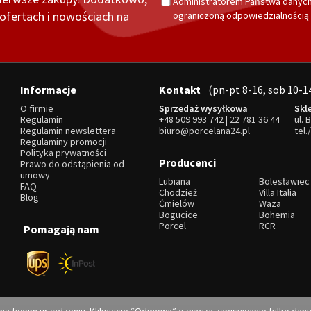
Administratorem Państwa danych
fertach i nowościach na
ograniczoną odpowiedzialnością z
Informacje
Kontakt
(pn-pt 8-16, sob 10-1
O firmie
Sprzedaż wysyłkowa
Skl
Regulamin
+48 509 993 742
|
22 781 36 44
ul. 
Regulamin newslettera
biuro@porcelana24.pl
tel.
Regulaminy promocji
Polityka prywatności
Producenci
Prawo do odstąpienia od
umowy
Lubiana
Bolesławiec
FAQ
Chodzież
Villa Italia
Blog
Ćmielów
Waza
Bogucice
Bohemia
Porcel
RCR
Pomagają nam