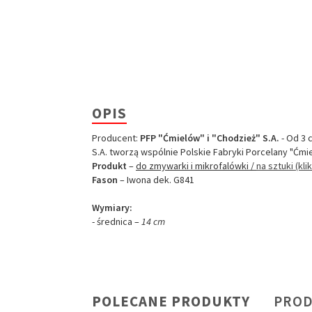
OPIS
Producent:
PFP "Ćmielów" i "Chodzież" S.A.
- Od 3 
S.A. tworzą wspólnie Polskie Fabryki Porcelany "Ćmie
Produkt
–
do zmywarki i mikrofalówki /
na sztuki (klik
Fason
– Iwona dek. G841
Wymiary:
- średnica –
14 cm
POLECANE PRODUKTY
PRO