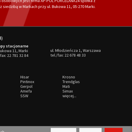
 osobowych jest firma AP-POL PORCELANA24 spółka z
 siedzibą w Markach przy ul. Bukowa 11, 05-270 Marki.
4)
epy stacjonarne
ul. Młodzieńcza 1, Warszawa
Bukowa 11, Marki
tel./fax:
22 678 48 33
/fax:
22 781 32 84
Hisar
Krosno
Pintinox
Trendglas
Gerpol
Mati
Amefa
Simax
SSW
więcej...