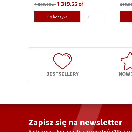
1 319,55 zł
1 389,00 zł
699,00
Do koszyka
BESTSELLERY
NOWO
Zapisz się na newsletter
A otrzymasz kod rabatowy
o wartości 3%
na 