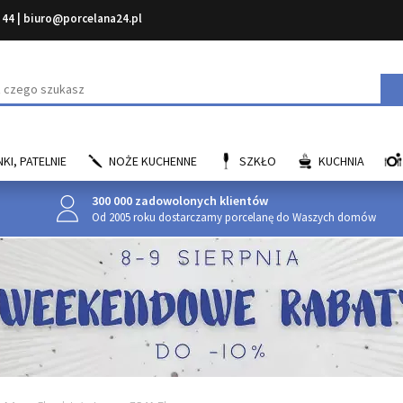
 44
|
biuro@porcelana24.pl
aj
KI, PATELNIE
NOŻE KUCHENNE
SZKŁO
KUCHNIA
300 000 zadowolonych klientów
Od 2005 roku dostarczamy porcelanę do Waszych domów