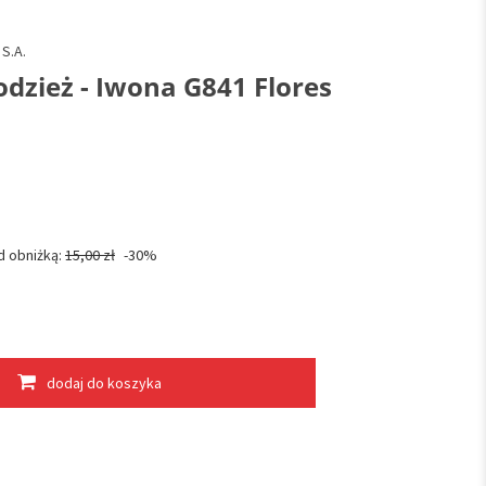
S.A.
dzież - Iwona G841 Flores
d obniżką:
15,00 zł
-30%
dodaj do koszyka