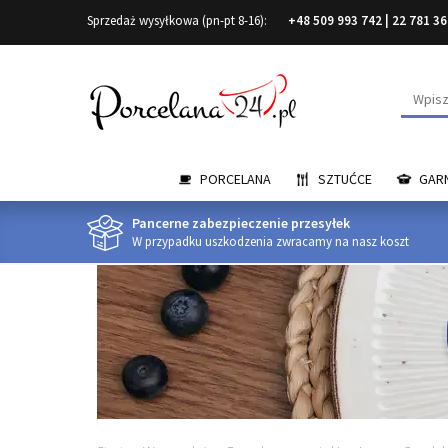
Sprzedaż wysyłkowa (pn-pt 8-16):
+48 509 993 742
|
22 781 36
Wyszuk
PORCELANA
SZTUĆCE
GARN
Pancerne zabezpieczenie przesyłek
W przypadku uszkodzenia zwracamy na nasz koszt