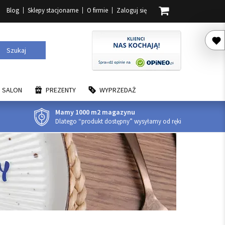
Blog
Sklepy stacjonarne
O firmie
Zaloguj się
Szukaj
SALON
PREZENTY
WYPRZEDAŻ
Mamy 1000 m2 magazynu
Dlatego “produkt dostępny” wysyłamy od ręki