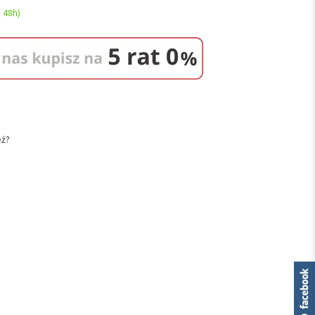
 48h)
eż?