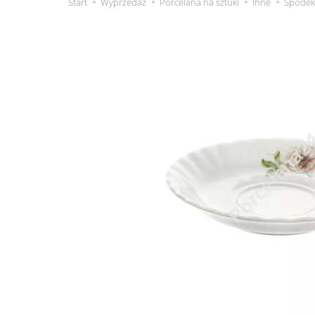
Start
Wyprzedaż
Porcelana na sztuki
Inne
Spodek 