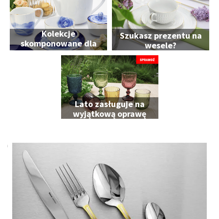
Kolekcje
Szukasz prezentu na
skomponowane dla
wesele?
Ciebie
Lato zasługuje na
wyjątkową oprawę