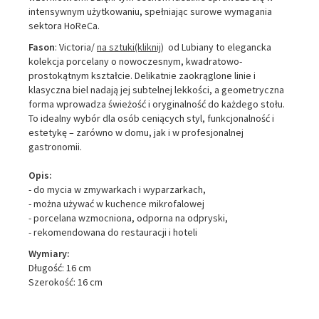
intensywnym użytkowaniu, spełniając surowe wymagania
sektora HoReCa.
Fason
: Victoria/
na sztuki(kliknij)
od Lubiany to elegancka
kolekcja porcelany o nowoczesnym, kwadratowo-
prostokątnym kształcie. Delikatnie zaokrąglone linie i
klasyczna biel nadają jej subtelnej lekkości, a geometryczna
forma wprowadza świeżość i oryginalność do każdego stołu.
To idealny wybór dla osób ceniących styl, funkcjonalność i
estetykę – zarówno w domu, jak i w profesjonalnej
gastronomii.
Opis:
- do mycia w zmywarkach i wyparzarkach,
- można używać w kuchence mikrofalowej
- porcelana wzmocniona, odporna na odpryski,
- rekomendowana do restauracji i hoteli
Wymiary:
Długość: 16 cm
Szerokość: 16 cm