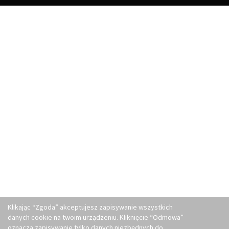
Klikając “Zgoda” akceptujesz zapisywanie wszystkich
danych cookie na twoim urządzeniu. Kliknięcie “Odmowa”
oznacza zapisywanie tylko danych niezbędnych do